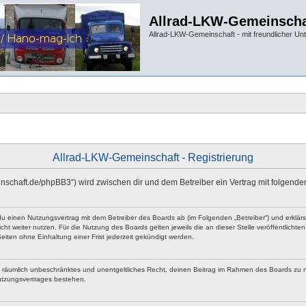
Allrad-LKW-Gemeinscha
Allrad-LKW-Gemeinschaft - mit freundlicher Un
Allrad-LKW-Gemeinschaft - Registrierung
einschaft.de/phpBB3“) wird zwischen dir und dem Betreiber ein Vertrag mit folgen
 du einen Nutzungsvertrag mit dem Betreiber des Boards ab (im Folgenden „Betreiber“) und erklä
ht weiter nutzen. Für die Nutzung des Boards gelten jeweils die an dieser Stelle veröffentlicht
iten ohne Einhaltung einer Frist jederzeit gekündigt werden.
 und räumlich unbeschränktes und unentgeltliches Recht, deinen Beitrag im Rahmen des Boards zu 
utzungsvertrages bestehen.