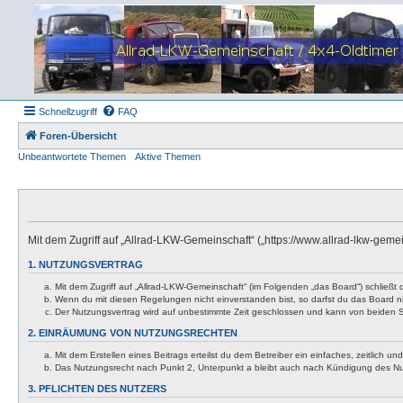
Schnellzugriff
FAQ
Foren-Übersicht
Unbeantwortete Themen
Aktive Themen
Mit dem Zugriff auf „Allrad-LKW-Gemeinschaft“ („https://www.allrad-lkw-gem
1. NUTZUNGSVERTRAG
Mit dem Zugriff auf „Allrad-LKW-Gemeinschaft“ (im Folgenden „das Board“) schließt
Wenn du mit diesen Regelungen nicht einverstanden bist, so darfst du das Board nic
Der Nutzungsvertrag wird auf unbestimmte Zeit geschlossen und kann von beiden Se
2. EINRÄUMUNG VON NUTZUNGSRECHTEN
Mit dem Erstellen eines Beitrags erteilst du dem Betreiber ein einfaches, zeitlich
Das Nutzungsrecht nach Punkt 2, Unterpunkt a bleibt auch nach Kündigung des N
3. PFLICHTEN DES NUTZERS