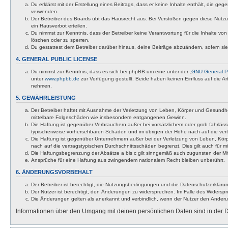
Du erklärst mit der Erstellung eines Beitrags, dass er keine Inhalte enthält, die g
verwenden.
Der Betreiber des Boards übt das Hausrecht aus. Bei Verstößen gegen diese Nutzu
ein Hausverbot erteilen.
Du nimmst zur Kenntnis, dass der Betreiber keine Verantwortung für die Inhalte von 
löschen oder zu sperren.
Du gestattest dem Betreiber darüber hinaus, deine Beiträge abzuändern, sofern si
4. GENERAL PUBLIC LICENSE
Du nimmst zur Kenntnis, dass es sich bei phpBB um eine unter der „
GNU General Pu
unter
www.phpbb.de
zur Verfügung gestellt. Beide haben keinen Einfluss auf die A
nehmen.
5. GEWÄHRLEISTUNG
Der Betreiber haftet mit Ausnahme der Verletzung von Leben, Körper und Gesundheit u
mittelbare Folgeschäden wie insbesondere entgangenen Gewinn.
Die Haftung ist gegenüber Verbrauchern außer bei vorsätzlichem oder grob fahrläss
typischerweise vorhersehbaren Schäden und im übrigen der Höhe nach auf die vert
Die Haftung ist gegenüber Unternehmern außer bei der Verletzung von Leben, Körp
nach auf die vertragstypischen Durchschnittsschäden begrenzt. Dies gilt auch für
Die Haftungsbegrenzung der Absätze a bis c gilt sinngemäß auch zugunsten der Mita
Ansprüche für eine Haftung aus zwingendem nationalem Recht bleiben unberührt.
6. ÄNDERUNGSVORBEHALT
Der Betreiber ist berechtigt, die Nutzungsbedingungen und die Datenschutzerklärun
Der Nutzer ist berechtigt, den Änderungen zu widersprechen. Im Falle des Widerspr
Die Änderungen gelten als anerkannt und verbindlich, wenn der Nutzer den Änder
Informationen über den Umgang mit deinen persönlichen Daten sind in der D