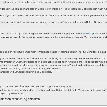
egen geltendes Recht oder die guten Sitten verstoßen. Du erklärst insbesondere, dass du das Rech
ngsbedingungen oder anderer im Board veröffentlichten Regeln kann der Betreiber dich nach A
Beiträgen übernimmt, die er nicht selbst erstellt hat oder die er nicht zur Kenntnis genommen ha
e gegen o. g. Regeln verstoßen oder geeignet sind, dem Betreiber oder einem Dritten Schaden z
blic License v2
“ (GPL) bereitgestellten Foren-Software von phpBB Limited (
www.phpbb.com
) ha
rt und Weise, wie die Software verwendet wird. Sie können insbesondere die Verwendung der Sof
nd der Verletzung wesentlicher Vertragspflichten (Kardinalpflichten) nur für Schäden, die auf ei
igem Verhalten oder bei Schäden aus der Verletzung von Leben, Körper und Gesundheit und der Ver
ragstypischen Durchschnittsschäden begrenzt. Dies gilt auch für mittelbare Folgeschäden wie 
er und Gesundheit oder vorsätzlichem oder grob fahrlässigem Verhalten des Betreibers auf die 
 mittelbare Schäden, insbesondere entgangenen Gewinn.
rbeiter und Erfüllungsgehilfen des Betreibers.
g zu ändern. Die Änderung wird dem Nutzer per E-Mail mitgeteilt.
uchs erlischt das zwischen dem Betreiber und dem Nutzer bestehende Vertragsverhältnis mit sofor
ungen zugestimmt hat.
atenschutzerklärung enthalten.