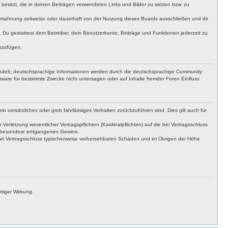
t besitzt, die in deinen Beiträgen verwendeten Links und Bilder zu setzen bzw. zu
bmahnung zeitweise oder dauerhaft von der Nutzung dieses Boards ausschließen und dir
t. Du gestattest dem Betreiber, dein Benutzerkonto, Beiträge und Funktionen jederzeit zu
uzufügen.
ndelt; deutschsprachige Informationen werden durch die deutschsprachige Community
tware für bestimmte Zwecke nicht untersagen oder auf Inhalte fremder Foren Einfluss
n vorsätzliches oder grob fahrlässiges Verhalten zurückzuführen sind. Dies gilt auch für
letzung wesentlicher Vertragspflichten (Kardinalpflichten) auf die bei Vertragsschluss
insbesondere entgangenen Gewinn.
bei Vertragsschluss typischerweise vorhersehbaren Schäden und im Übrigen der Höhe
tiger Wirkung.