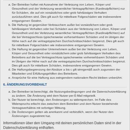
Der Betreiber haftet mit Ausnahme der Verletzung von Leben, Körper und
Gesundheit und der Verletzung wesentlicher Vertragspflichten (Kardinalpflichten) nur
für Schäden, die auf ein vorsätzliches oder grob fahrlässiges Verhalten
zurückzuführen sind. Dies gilt auch für mittelbare Folgeschäden wie insbesondere
entgangenen Gewinn.
Die Haftung ist gegenüber Verbrauchern außer bei vorsätzlichem oder grob
fahrlässigem Verhalten oder bei Schäden aus der Verletzung von Leben, Körper und
Gesundheit und der Verletzung wesentlicher Vertragspflichten (Kardinalpflichten) auf
die bei Vertragsschluss typischerweise vorhersehbaren Schäden und im übrigen der
Höhe nach auf die vertragstypischen Durchschnittsschäden begrenzt. Dies gilt auch
für mittelbare Folgeschäden wie insbesondere entgangenen Gewinn.
Die Haftung ist gegenüber Unternehmern außer bei der Verletzung von Leben,
Körper und Gesundheit oder vorsätzlichem oder grob fahrlässigem Verhalten des
Betreibers auf die bei Vertragsschluss typischerweise vorhersehbaren Schäden und
im Übrigen der Höhe nach auf die vertragstypischen Durchschnittsschäden begrenzt.
Dies gilt auch für mittelbare Schäden, insbesondere entgangenen Gewinn.
Die Haftungsbegrenzung der Absätze a bis c gilt sinngemäß auch zugunsten der
Mitarbeiter und Erfüllungsgehilfen des Betreibers.
Ansprüche für eine Haftung aus zwingendem nationalem Recht bleiben unberührt.
6. ÄNDERUNGSVORBEHALT
Der Betreiber ist berechtigt, die Nutzungsbedingungen und die Datenschutzerklärung
zu ändern. Die Änderung wird dem Nutzer per E-Mail mitgeteilt.
Der Nutzer ist berechtigt, den Änderungen zu widersprechen. Im Falle des
Widerspruchs erlischt das zwischen dem Betreiber und dem Nutzer bestehende
Vertragsverhältnis mit sofortiger Wirkung.
Die Änderungen gelten als anerkannt und verbindlich, wenn der Nutzer den
Änderungen zugestimmt hat.
Informationen über den Umgang mit deinen persönlichen Daten sind in der
Datenschutzerklärung enthalten.