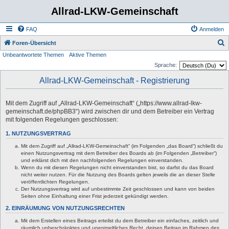
Allrad-LKW-Gemeinschaft
FAQ
Anmelden
S
Foren-Übersicht
Unbeantwortete Themen
Aktive Themen
u
Sprache:
c
Allrad-LKW-Gemeinschaft - Registrierung
h
e
Mit dem Zugriff auf „Allrad-LKW-Gemeinschaft“ („https://www.allrad-lkw-
gemeinschaft.de/phpBB3“) wird zwischen dir und dem Betreiber ein Vertrag
mit folgenden Regelungen geschlossen:
1. NUTZUNGSVERTRAG
Mit dem Zugriff auf „Allrad-LKW-Gemeinschaft“ (im Folgenden „das Board“) schließt du
einen Nutzungsvertrag mit dem Betreiber des Boards ab (im Folgenden „Betreiber“)
und erklärst dich mit den nachfolgenden Regelungen einverstanden.
Wenn du mit diesen Regelungen nicht einverstanden bist, so darfst du das Board
nicht weiter nutzen. Für die Nutzung des Boards gelten jeweils die an dieser Stelle
veröffentlichten Regelungen.
Der Nutzungsvertrag wird auf unbestimmte Zeit geschlossen und kann von beiden
Seiten ohne Einhaltung einer Frist jederzeit gekündigt werden.
2. EINRÄUMUNG VON NUTZUNGSRECHTEN
Mit dem Erstellen eines Beitrags erteilst du dem Betreiber ein einfaches, zeitlich und
räumlich unbeschränktes und unentgeltliches Recht, deinen Beitrag im Rahmen des