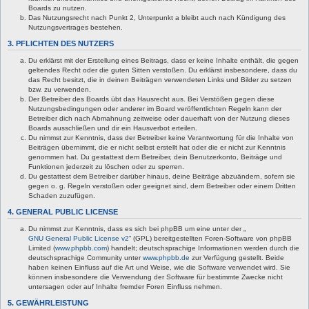
Boards zu nutzen.
Das Nutzungsrecht nach Punkt 2, Unterpunkt a bleibt auch nach Kündigung des
Nutzungsvertrages bestehen.
3. PFLICHTEN DES NUTZERS
Du erklärst mit der Erstellung eines Beitrags, dass er keine Inhalte enthält, die gegen
geltendes Recht oder die guten Sitten verstoßen. Du erklärst insbesondere, dass du
das Recht besitzt, die in deinen Beiträgen verwendeten Links und Bilder zu setzen
bzw. zu verwenden.
Der Betreiber des Boards übt das Hausrecht aus. Bei Verstößen gegen diese
Nutzungsbedingungen oder anderer im Board veröffentlichten Regeln kann der
Betreiber dich nach Abmahnung zeitweise oder dauerhaft von der Nutzung dieses
Boards ausschließen und dir ein Hausverbot erteilen.
Du nimmst zur Kenntnis, dass der Betreiber keine Verantwortung für die Inhalte von
Beiträgen übernimmt, die er nicht selbst erstellt hat oder die er nicht zur Kenntnis
genommen hat. Du gestattest dem Betreiber, dein Benutzerkonto, Beiträge und
Funktionen jederzeit zu löschen oder zu sperren.
Du gestattest dem Betreiber darüber hinaus, deine Beiträge abzuändern, sofern sie
gegen o. g. Regeln verstoßen oder geeignet sind, dem Betreiber oder einem Dritten
Schaden zuzufügen.
4. GENERAL PUBLIC LICENSE
Du nimmst zur Kenntnis, dass es sich bei phpBB um eine unter der „
GNU General Public License v2
“ (GPL) bereitgestellten Foren-Software von phpBB
Limited (
www.phpbb.com
) handelt; deutschsprachige Informationen werden durch die
deutschsprachige Community unter
www.phpbb.de
zur Verfügung gestellt. Beide
haben keinen Einfluss auf die Art und Weise, wie die Software verwendet wird. Sie
können insbesondere die Verwendung der Software für bestimmte Zwecke nicht
untersagen oder auf Inhalte fremder Foren Einfluss nehmen.
5. GEWÄHRLEISTUNG