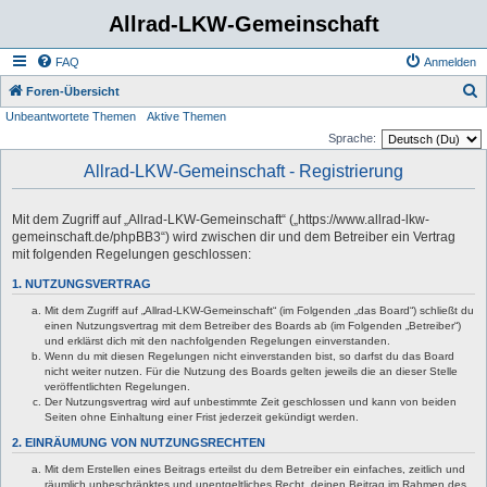
Allrad-LKW-Gemeinschaft
FAQ
Anmelden
S
Foren-Übersicht
Unbeantwortete Themen
Aktive Themen
u
Sprache:
c
Allrad-LKW-Gemeinschaft - Registrierung
h
e
Mit dem Zugriff auf „Allrad-LKW-Gemeinschaft“ („https://www.allrad-lkw-
gemeinschaft.de/phpBB3“) wird zwischen dir und dem Betreiber ein Vertrag
mit folgenden Regelungen geschlossen:
1. NUTZUNGSVERTRAG
Mit dem Zugriff auf „Allrad-LKW-Gemeinschaft“ (im Folgenden „das Board“) schließt du
einen Nutzungsvertrag mit dem Betreiber des Boards ab (im Folgenden „Betreiber“)
und erklärst dich mit den nachfolgenden Regelungen einverstanden.
Wenn du mit diesen Regelungen nicht einverstanden bist, so darfst du das Board
nicht weiter nutzen. Für die Nutzung des Boards gelten jeweils die an dieser Stelle
veröffentlichten Regelungen.
Der Nutzungsvertrag wird auf unbestimmte Zeit geschlossen und kann von beiden
Seiten ohne Einhaltung einer Frist jederzeit gekündigt werden.
2. EINRÄUMUNG VON NUTZUNGSRECHTEN
Mit dem Erstellen eines Beitrags erteilst du dem Betreiber ein einfaches, zeitlich und
räumlich unbeschränktes und unentgeltliches Recht, deinen Beitrag im Rahmen des