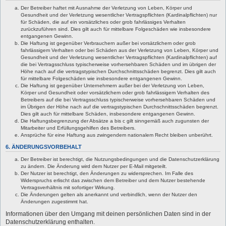
Der Betreiber haftet mit Ausnahme der Verletzung von Leben, Körper und
Gesundheit und der Verletzung wesentlicher Vertragspflichten (Kardinalpflichten) nur
für Schäden, die auf ein vorsätzliches oder grob fahrlässiges Verhalten
zurückzuführen sind. Dies gilt auch für mittelbare Folgeschäden wie insbesondere
entgangenen Gewinn.
Die Haftung ist gegenüber Verbrauchern außer bei vorsätzlichem oder grob
fahrlässigem Verhalten oder bei Schäden aus der Verletzung von Leben, Körper und
Gesundheit und der Verletzung wesentlicher Vertragspflichten (Kardinalpflichten) auf
die bei Vertragsschluss typischerweise vorhersehbaren Schäden und im übrigen der
Höhe nach auf die vertragstypischen Durchschnittsschäden begrenzt. Dies gilt auch
für mittelbare Folgeschäden wie insbesondere entgangenen Gewinn.
Die Haftung ist gegenüber Unternehmern außer bei der Verletzung von Leben,
Körper und Gesundheit oder vorsätzlichem oder grob fahrlässigem Verhalten des
Betreibers auf die bei Vertragsschluss typischerweise vorhersehbaren Schäden und
im Übrigen der Höhe nach auf die vertragstypischen Durchschnittsschäden begrenzt.
Dies gilt auch für mittelbare Schäden, insbesondere entgangenen Gewinn.
Die Haftungsbegrenzung der Absätze a bis c gilt sinngemäß auch zugunsten der
Mitarbeiter und Erfüllungsgehilfen des Betreibers.
Ansprüche für eine Haftung aus zwingendem nationalem Recht bleiben unberührt.
6. ÄNDERUNGSVORBEHALT
Der Betreiber ist berechtigt, die Nutzungsbedingungen und die Datenschutzerklärung
zu ändern. Die Änderung wird dem Nutzer per E-Mail mitgeteilt.
Der Nutzer ist berechtigt, den Änderungen zu widersprechen. Im Falle des
Widerspruchs erlischt das zwischen dem Betreiber und dem Nutzer bestehende
Vertragsverhältnis mit sofortiger Wirkung.
Die Änderungen gelten als anerkannt und verbindlich, wenn der Nutzer den
Änderungen zugestimmt hat.
Informationen über den Umgang mit deinen persönlichen Daten sind in der
Datenschutzerklärung enthalten.