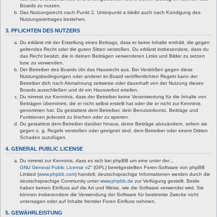
Boards zu nutzen.
Das Nutzungsrecht nach Punkt 2, Unterpunkt a bleibt auch nach Kündigung des
Nutzungsvertrages bestehen.
3. PFLICHTEN DES NUTZERS
Du erklärst mit der Erstellung eines Beitrags, dass er keine Inhalte enthält, die gegen
geltendes Recht oder die guten Sitten verstoßen. Du erklärst insbesondere, dass du
das Recht besitzt, die in deinen Beiträgen verwendeten Links und Bilder zu setzen
bzw. zu verwenden.
Der Betreiber des Boards übt das Hausrecht aus. Bei Verstößen gegen diese
Nutzungsbedingungen oder anderer im Board veröffentlichten Regeln kann der
Betreiber dich nach Abmahnung zeitweise oder dauerhaft von der Nutzung dieses
Boards ausschließen und dir ein Hausverbot erteilen.
Du nimmst zur Kenntnis, dass der Betreiber keine Verantwortung für die Inhalte von
Beiträgen übernimmt, die er nicht selbst erstellt hat oder die er nicht zur Kenntnis
genommen hat. Du gestattest dem Betreiber, dein Benutzerkonto, Beiträge und
Funktionen jederzeit zu löschen oder zu sperren.
Du gestattest dem Betreiber darüber hinaus, deine Beiträge abzuändern, sofern sie
gegen o. g. Regeln verstoßen oder geeignet sind, dem Betreiber oder einem Dritten
Schaden zuzufügen.
4. GENERAL PUBLIC LICENSE
Du nimmst zur Kenntnis, dass es sich bei phpBB um eine unter der „
GNU General Public License v2
“ (GPL) bereitgestellten Foren-Software von phpBB
Limited (
www.phpbb.com
) handelt; deutschsprachige Informationen werden durch die
deutschsprachige Community unter
www.phpbb.de
zur Verfügung gestellt. Beide
haben keinen Einfluss auf die Art und Weise, wie die Software verwendet wird. Sie
können insbesondere die Verwendung der Software für bestimmte Zwecke nicht
untersagen oder auf Inhalte fremder Foren Einfluss nehmen.
5. GEWÄHRLEISTUNG