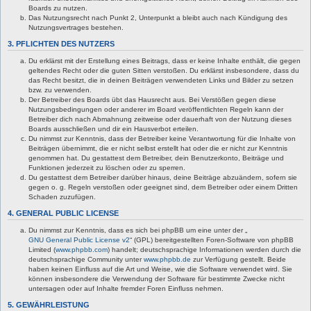
Boards zu nutzen.
Das Nutzungsrecht nach Punkt 2, Unterpunkt a bleibt auch nach Kündigung des
Nutzungsvertrages bestehen.
3. PFLICHTEN DES NUTZERS
Du erklärst mit der Erstellung eines Beitrags, dass er keine Inhalte enthält, die gegen
geltendes Recht oder die guten Sitten verstoßen. Du erklärst insbesondere, dass du
das Recht besitzt, die in deinen Beiträgen verwendeten Links und Bilder zu setzen
bzw. zu verwenden.
Der Betreiber des Boards übt das Hausrecht aus. Bei Verstößen gegen diese
Nutzungsbedingungen oder anderer im Board veröffentlichten Regeln kann der
Betreiber dich nach Abmahnung zeitweise oder dauerhaft von der Nutzung dieses
Boards ausschließen und dir ein Hausverbot erteilen.
Du nimmst zur Kenntnis, dass der Betreiber keine Verantwortung für die Inhalte von
Beiträgen übernimmt, die er nicht selbst erstellt hat oder die er nicht zur Kenntnis
genommen hat. Du gestattest dem Betreiber, dein Benutzerkonto, Beiträge und
Funktionen jederzeit zu löschen oder zu sperren.
Du gestattest dem Betreiber darüber hinaus, deine Beiträge abzuändern, sofern sie
gegen o. g. Regeln verstoßen oder geeignet sind, dem Betreiber oder einem Dritten
Schaden zuzufügen.
4. GENERAL PUBLIC LICENSE
Du nimmst zur Kenntnis, dass es sich bei phpBB um eine unter der „
GNU General Public License v2
“ (GPL) bereitgestellten Foren-Software von phpBB
Limited (
www.phpbb.com
) handelt; deutschsprachige Informationen werden durch die
deutschsprachige Community unter
www.phpbb.de
zur Verfügung gestellt. Beide
haben keinen Einfluss auf die Art und Weise, wie die Software verwendet wird. Sie
können insbesondere die Verwendung der Software für bestimmte Zwecke nicht
untersagen oder auf Inhalte fremder Foren Einfluss nehmen.
5. GEWÄHRLEISTUNG