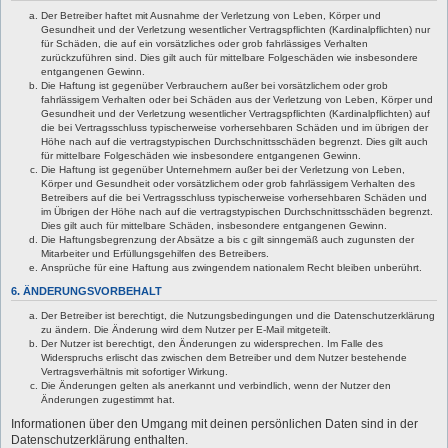
Der Betreiber haftet mit Ausnahme der Verletzung von Leben, Körper und
Gesundheit und der Verletzung wesentlicher Vertragspflichten (Kardinalpflichten) nur
für Schäden, die auf ein vorsätzliches oder grob fahrlässiges Verhalten
zurückzuführen sind. Dies gilt auch für mittelbare Folgeschäden wie insbesondere
entgangenen Gewinn.
Die Haftung ist gegenüber Verbrauchern außer bei vorsätzlichem oder grob
fahrlässigem Verhalten oder bei Schäden aus der Verletzung von Leben, Körper und
Gesundheit und der Verletzung wesentlicher Vertragspflichten (Kardinalpflichten) auf
die bei Vertragsschluss typischerweise vorhersehbaren Schäden und im übrigen der
Höhe nach auf die vertragstypischen Durchschnittsschäden begrenzt. Dies gilt auch
für mittelbare Folgeschäden wie insbesondere entgangenen Gewinn.
Die Haftung ist gegenüber Unternehmern außer bei der Verletzung von Leben,
Körper und Gesundheit oder vorsätzlichem oder grob fahrlässigem Verhalten des
Betreibers auf die bei Vertragsschluss typischerweise vorhersehbaren Schäden und
im Übrigen der Höhe nach auf die vertragstypischen Durchschnittsschäden begrenzt.
Dies gilt auch für mittelbare Schäden, insbesondere entgangenen Gewinn.
Die Haftungsbegrenzung der Absätze a bis c gilt sinngemäß auch zugunsten der
Mitarbeiter und Erfüllungsgehilfen des Betreibers.
Ansprüche für eine Haftung aus zwingendem nationalem Recht bleiben unberührt.
6. ÄNDERUNGSVORBEHALT
Der Betreiber ist berechtigt, die Nutzungsbedingungen und die Datenschutzerklärung
zu ändern. Die Änderung wird dem Nutzer per E-Mail mitgeteilt.
Der Nutzer ist berechtigt, den Änderungen zu widersprechen. Im Falle des
Widerspruchs erlischt das zwischen dem Betreiber und dem Nutzer bestehende
Vertragsverhältnis mit sofortiger Wirkung.
Die Änderungen gelten als anerkannt und verbindlich, wenn der Nutzer den
Änderungen zugestimmt hat.
Informationen über den Umgang mit deinen persönlichen Daten sind in der
Datenschutzerklärung enthalten.