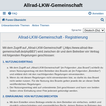
Allrad-LKW-Gemeinschaft
FAQ
Anmelden
S
Foren-Übersicht
Unbeantwortete Themen
Aktive Themen
u
Sprache:
c
Allrad-LKW-Gemeinschaft - Registrierung
h
e
Mit dem Zugriff auf „Allrad-LKW-Gemeinschaft“ („https://www.allrad-lkw-
gemeinschaft.de/phpBB3“) wird zwischen dir und dem Betreiber ein Vertrag
mit folgenden Regelungen geschlossen:
1. NUTZUNGSVERTRAG
Mit dem Zugriff auf „Allrad-LKW-Gemeinschaft“ (im Folgenden „das Board“) schließt du
einen Nutzungsvertrag mit dem Betreiber des Boards ab (im Folgenden „Betreiber“)
und erklärst dich mit den nachfolgenden Regelungen einverstanden.
Wenn du mit diesen Regelungen nicht einverstanden bist, so darfst du das Board
nicht weiter nutzen. Für die Nutzung des Boards gelten jeweils die an dieser Stelle
veröffentlichten Regelungen.
Der Nutzungsvertrag wird auf unbestimmte Zeit geschlossen und kann von beiden
Seiten ohne Einhaltung einer Frist jederzeit gekündigt werden.
2. EINRÄUMUNG VON NUTZUNGSRECHTEN
Mit dem Erstellen eines Beitrags erteilst du dem Betreiber ein einfaches, zeitlich und
räumlich unbeschränktes und unentgeltliches Recht, deinen Beitrag im Rahmen des