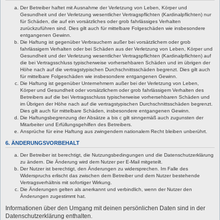
Der Betreiber haftet mit Ausnahme der Verletzung von Leben, Körper und
Gesundheit und der Verletzung wesentlicher Vertragspflichten (Kardinalpflichten) nur
für Schäden, die auf ein vorsätzliches oder grob fahrlässiges Verhalten
zurückzuführen sind. Dies gilt auch für mittelbare Folgeschäden wie insbesondere
entgangenen Gewinn.
Die Haftung ist gegenüber Verbrauchern außer bei vorsätzlichem oder grob
fahrlässigem Verhalten oder bei Schäden aus der Verletzung von Leben, Körper und
Gesundheit und der Verletzung wesentlicher Vertragspflichten (Kardinalpflichten) auf
die bei Vertragsschluss typischerweise vorhersehbaren Schäden und im übrigen der
Höhe nach auf die vertragstypischen Durchschnittsschäden begrenzt. Dies gilt auch
für mittelbare Folgeschäden wie insbesondere entgangenen Gewinn.
Die Haftung ist gegenüber Unternehmern außer bei der Verletzung von Leben,
Körper und Gesundheit oder vorsätzlichem oder grob fahrlässigem Verhalten des
Betreibers auf die bei Vertragsschluss typischerweise vorhersehbaren Schäden und
im Übrigen der Höhe nach auf die vertragstypischen Durchschnittsschäden begrenzt.
Dies gilt auch für mittelbare Schäden, insbesondere entgangenen Gewinn.
Die Haftungsbegrenzung der Absätze a bis c gilt sinngemäß auch zugunsten der
Mitarbeiter und Erfüllungsgehilfen des Betreibers.
Ansprüche für eine Haftung aus zwingendem nationalem Recht bleiben unberührt.
6. ÄNDERUNGSVORBEHALT
Der Betreiber ist berechtigt, die Nutzungsbedingungen und die Datenschutzerklärung
zu ändern. Die Änderung wird dem Nutzer per E-Mail mitgeteilt.
Der Nutzer ist berechtigt, den Änderungen zu widersprechen. Im Falle des
Widerspruchs erlischt das zwischen dem Betreiber und dem Nutzer bestehende
Vertragsverhältnis mit sofortiger Wirkung.
Die Änderungen gelten als anerkannt und verbindlich, wenn der Nutzer den
Änderungen zugestimmt hat.
Informationen über den Umgang mit deinen persönlichen Daten sind in der
Datenschutzerklärung enthalten.