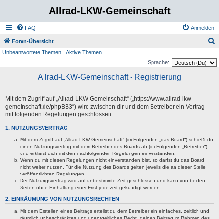
Allrad-LKW-Gemeinschaft
FAQ
Anmelden
S
Foren-Übersicht
Unbeantwortete Themen
Aktive Themen
u
Sprache:
c
Allrad-LKW-Gemeinschaft - Registrierung
h
e
Mit dem Zugriff auf „Allrad-LKW-Gemeinschaft“ („https://www.allrad-lkw-
gemeinschaft.de/phpBB3“) wird zwischen dir und dem Betreiber ein Vertrag
mit folgenden Regelungen geschlossen:
1. NUTZUNGSVERTRAG
Mit dem Zugriff auf „Allrad-LKW-Gemeinschaft“ (im Folgenden „das Board“) schließt du
einen Nutzungsvertrag mit dem Betreiber des Boards ab (im Folgenden „Betreiber“)
und erklärst dich mit den nachfolgenden Regelungen einverstanden.
Wenn du mit diesen Regelungen nicht einverstanden bist, so darfst du das Board
nicht weiter nutzen. Für die Nutzung des Boards gelten jeweils die an dieser Stelle
veröffentlichten Regelungen.
Der Nutzungsvertrag wird auf unbestimmte Zeit geschlossen und kann von beiden
Seiten ohne Einhaltung einer Frist jederzeit gekündigt werden.
2. EINRÄUMUNG VON NUTZUNGSRECHTEN
Mit dem Erstellen eines Beitrags erteilst du dem Betreiber ein einfaches, zeitlich und
räumlich unbeschränktes und unentgeltliches Recht, deinen Beitrag im Rahmen des