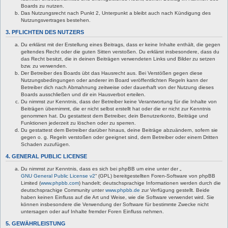
Boards zu nutzen.
Das Nutzungsrecht nach Punkt 2, Unterpunkt a bleibt auch nach Kündigung des
Nutzungsvertrages bestehen.
3. PFLICHTEN DES NUTZERS
Du erklärst mit der Erstellung eines Beitrags, dass er keine Inhalte enthält, die gegen
geltendes Recht oder die guten Sitten verstoßen. Du erklärst insbesondere, dass du
das Recht besitzt, die in deinen Beiträgen verwendeten Links und Bilder zu setzen
bzw. zu verwenden.
Der Betreiber des Boards übt das Hausrecht aus. Bei Verstößen gegen diese
Nutzungsbedingungen oder anderer im Board veröffentlichten Regeln kann der
Betreiber dich nach Abmahnung zeitweise oder dauerhaft von der Nutzung dieses
Boards ausschließen und dir ein Hausverbot erteilen.
Du nimmst zur Kenntnis, dass der Betreiber keine Verantwortung für die Inhalte von
Beiträgen übernimmt, die er nicht selbst erstellt hat oder die er nicht zur Kenntnis
genommen hat. Du gestattest dem Betreiber, dein Benutzerkonto, Beiträge und
Funktionen jederzeit zu löschen oder zu sperren.
Du gestattest dem Betreiber darüber hinaus, deine Beiträge abzuändern, sofern sie
gegen o. g. Regeln verstoßen oder geeignet sind, dem Betreiber oder einem Dritten
Schaden zuzufügen.
4. GENERAL PUBLIC LICENSE
Du nimmst zur Kenntnis, dass es sich bei phpBB um eine unter der „
GNU General Public License v2
“ (GPL) bereitgestellten Foren-Software von phpBB
Limited (
www.phpbb.com
) handelt; deutschsprachige Informationen werden durch die
deutschsprachige Community unter
www.phpbb.de
zur Verfügung gestellt. Beide
haben keinen Einfluss auf die Art und Weise, wie die Software verwendet wird. Sie
können insbesondere die Verwendung der Software für bestimmte Zwecke nicht
untersagen oder auf Inhalte fremder Foren Einfluss nehmen.
5. GEWÄHRLEISTUNG