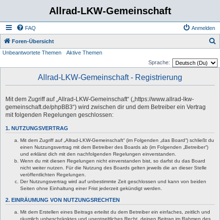
Allrad-LKW-Gemeinschaft
FAQ
Anmelden
S
Foren-Übersicht
Unbeantwortete Themen
Aktive Themen
u
Sprache:
c
Allrad-LKW-Gemeinschaft - Registrierung
h
e
Mit dem Zugriff auf „Allrad-LKW-Gemeinschaft“ („https://www.allrad-lkw-
gemeinschaft.de/phpBB3“) wird zwischen dir und dem Betreiber ein Vertrag
mit folgenden Regelungen geschlossen:
1. NUTZUNGSVERTRAG
Mit dem Zugriff auf „Allrad-LKW-Gemeinschaft“ (im Folgenden „das Board“) schließt du
einen Nutzungsvertrag mit dem Betreiber des Boards ab (im Folgenden „Betreiber“)
und erklärst dich mit den nachfolgenden Regelungen einverstanden.
Wenn du mit diesen Regelungen nicht einverstanden bist, so darfst du das Board
nicht weiter nutzen. Für die Nutzung des Boards gelten jeweils die an dieser Stelle
veröffentlichten Regelungen.
Der Nutzungsvertrag wird auf unbestimmte Zeit geschlossen und kann von beiden
Seiten ohne Einhaltung einer Frist jederzeit gekündigt werden.
2. EINRÄUMUNG VON NUTZUNGSRECHTEN
Mit dem Erstellen eines Beitrags erteilst du dem Betreiber ein einfaches, zeitlich und
räumlich unbeschränktes und unentgeltliches Recht, deinen Beitrag im Rahmen des