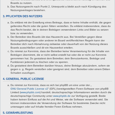
Boards zu nutzen.
Das Nutzungsrecht nach Punkt 2, Unterpunkt a bleibt auch nach Kündigung des
Nutzungsvertrages bestehen.
3. PFLICHTEN DES NUTZERS
Du erklärst mit der Erstellung eines Beitrags, dass er keine Inhalte enthält, die gegen
geltendes Recht oder die guten Sitten verstoßen. Du erklärst insbesondere, dass du
das Recht besitzt, die in deinen Beiträgen verwendeten Links und Bilder zu setzen
bzw. zu verwenden.
Der Betreiber des Boards übt das Hausrecht aus. Bei Verstößen gegen diese
Nutzungsbedingungen oder anderer im Board veröffentlichten Regeln kann der
Betreiber dich nach Abmahnung zeitweise oder dauerhaft von der Nutzung dieses
Boards ausschließen und dir ein Hausverbot erteilen.
Du nimmst zur Kenntnis, dass der Betreiber keine Verantwortung für die Inhalte von
Beiträgen übernimmt, die er nicht selbst erstellt hat oder die er nicht zur Kenntnis
genommen hat. Du gestattest dem Betreiber, dein Benutzerkonto, Beiträge und
Funktionen jederzeit zu löschen oder zu sperren.
Du gestattest dem Betreiber darüber hinaus, deine Beiträge abzuändern, sofern sie
gegen o. g. Regeln verstoßen oder geeignet sind, dem Betreiber oder einem Dritten
Schaden zuzufügen.
4. GENERAL PUBLIC LICENSE
Du nimmst zur Kenntnis, dass es sich bei phpBB um eine unter der „
GNU General Public License v2
“ (GPL) bereitgestellten Foren-Software von phpBB
Limited (
www.phpbb.com
) handelt; deutschsprachige Informationen werden durch die
deutschsprachige Community unter
www.phpbb.de
zur Verfügung gestellt. Beide
haben keinen Einfluss auf die Art und Weise, wie die Software verwendet wird. Sie
können insbesondere die Verwendung der Software für bestimmte Zwecke nicht
untersagen oder auf Inhalte fremder Foren Einfluss nehmen.
5. GEWÄHRLEISTUNG