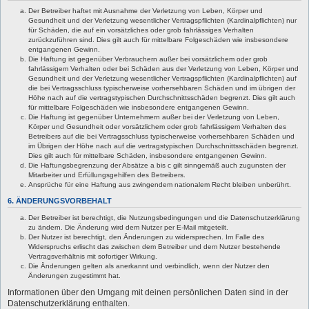
Der Betreiber haftet mit Ausnahme der Verletzung von Leben, Körper und
Gesundheit und der Verletzung wesentlicher Vertragspflichten (Kardinalpflichten) nur
für Schäden, die auf ein vorsätzliches oder grob fahrlässiges Verhalten
zurückzuführen sind. Dies gilt auch für mittelbare Folgeschäden wie insbesondere
entgangenen Gewinn.
Die Haftung ist gegenüber Verbrauchern außer bei vorsätzlichem oder grob
fahrlässigem Verhalten oder bei Schäden aus der Verletzung von Leben, Körper und
Gesundheit und der Verletzung wesentlicher Vertragspflichten (Kardinalpflichten) auf
die bei Vertragsschluss typischerweise vorhersehbaren Schäden und im übrigen der
Höhe nach auf die vertragstypischen Durchschnittsschäden begrenzt. Dies gilt auch
für mittelbare Folgeschäden wie insbesondere entgangenen Gewinn.
Die Haftung ist gegenüber Unternehmern außer bei der Verletzung von Leben,
Körper und Gesundheit oder vorsätzlichem oder grob fahrlässigem Verhalten des
Betreibers auf die bei Vertragsschluss typischerweise vorhersehbaren Schäden und
im Übrigen der Höhe nach auf die vertragstypischen Durchschnittsschäden begrenzt.
Dies gilt auch für mittelbare Schäden, insbesondere entgangenen Gewinn.
Die Haftungsbegrenzung der Absätze a bis c gilt sinngemäß auch zugunsten der
Mitarbeiter und Erfüllungsgehilfen des Betreibers.
Ansprüche für eine Haftung aus zwingendem nationalem Recht bleiben unberührt.
6. ÄNDERUNGSVORBEHALT
Der Betreiber ist berechtigt, die Nutzungsbedingungen und die Datenschutzerklärung
zu ändern. Die Änderung wird dem Nutzer per E-Mail mitgeteilt.
Der Nutzer ist berechtigt, den Änderungen zu widersprechen. Im Falle des
Widerspruchs erlischt das zwischen dem Betreiber und dem Nutzer bestehende
Vertragsverhältnis mit sofortiger Wirkung.
Die Änderungen gelten als anerkannt und verbindlich, wenn der Nutzer den
Änderungen zugestimmt hat.
Informationen über den Umgang mit deinen persönlichen Daten sind in der
Datenschutzerklärung enthalten.