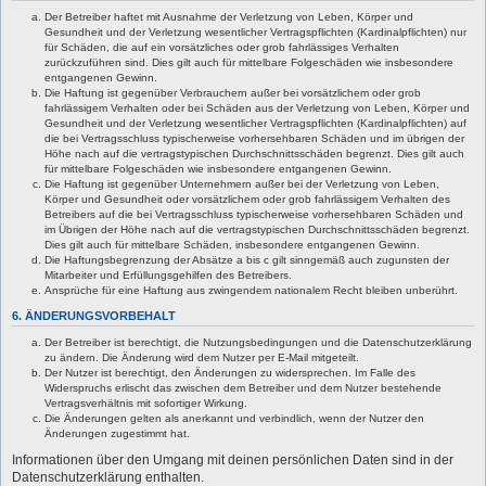
Der Betreiber haftet mit Ausnahme der Verletzung von Leben, Körper und
Gesundheit und der Verletzung wesentlicher Vertragspflichten (Kardinalpflichten) nur
für Schäden, die auf ein vorsätzliches oder grob fahrlässiges Verhalten
zurückzuführen sind. Dies gilt auch für mittelbare Folgeschäden wie insbesondere
entgangenen Gewinn.
Die Haftung ist gegenüber Verbrauchern außer bei vorsätzlichem oder grob
fahrlässigem Verhalten oder bei Schäden aus der Verletzung von Leben, Körper und
Gesundheit und der Verletzung wesentlicher Vertragspflichten (Kardinalpflichten) auf
die bei Vertragsschluss typischerweise vorhersehbaren Schäden und im übrigen der
Höhe nach auf die vertragstypischen Durchschnittsschäden begrenzt. Dies gilt auch
für mittelbare Folgeschäden wie insbesondere entgangenen Gewinn.
Die Haftung ist gegenüber Unternehmern außer bei der Verletzung von Leben,
Körper und Gesundheit oder vorsätzlichem oder grob fahrlässigem Verhalten des
Betreibers auf die bei Vertragsschluss typischerweise vorhersehbaren Schäden und
im Übrigen der Höhe nach auf die vertragstypischen Durchschnittsschäden begrenzt.
Dies gilt auch für mittelbare Schäden, insbesondere entgangenen Gewinn.
Die Haftungsbegrenzung der Absätze a bis c gilt sinngemäß auch zugunsten der
Mitarbeiter und Erfüllungsgehilfen des Betreibers.
Ansprüche für eine Haftung aus zwingendem nationalem Recht bleiben unberührt.
6. ÄNDERUNGSVORBEHALT
Der Betreiber ist berechtigt, die Nutzungsbedingungen und die Datenschutzerklärung
zu ändern. Die Änderung wird dem Nutzer per E-Mail mitgeteilt.
Der Nutzer ist berechtigt, den Änderungen zu widersprechen. Im Falle des
Widerspruchs erlischt das zwischen dem Betreiber und dem Nutzer bestehende
Vertragsverhältnis mit sofortiger Wirkung.
Die Änderungen gelten als anerkannt und verbindlich, wenn der Nutzer den
Änderungen zugestimmt hat.
Informationen über den Umgang mit deinen persönlichen Daten sind in der
Datenschutzerklärung enthalten.