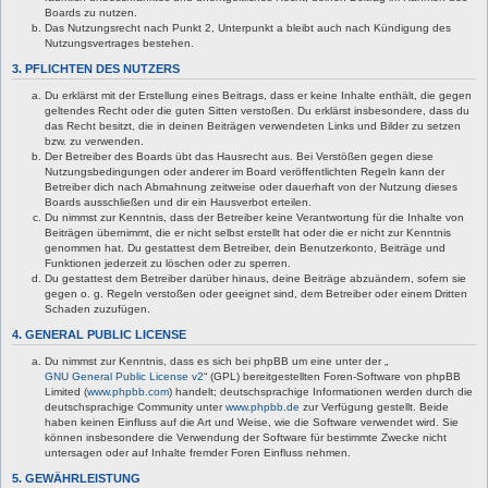
Boards zu nutzen.
Das Nutzungsrecht nach Punkt 2, Unterpunkt a bleibt auch nach Kündigung des
Nutzungsvertrages bestehen.
3. PFLICHTEN DES NUTZERS
Du erklärst mit der Erstellung eines Beitrags, dass er keine Inhalte enthält, die gegen
geltendes Recht oder die guten Sitten verstoßen. Du erklärst insbesondere, dass du
das Recht besitzt, die in deinen Beiträgen verwendeten Links und Bilder zu setzen
bzw. zu verwenden.
Der Betreiber des Boards übt das Hausrecht aus. Bei Verstößen gegen diese
Nutzungsbedingungen oder anderer im Board veröffentlichten Regeln kann der
Betreiber dich nach Abmahnung zeitweise oder dauerhaft von der Nutzung dieses
Boards ausschließen und dir ein Hausverbot erteilen.
Du nimmst zur Kenntnis, dass der Betreiber keine Verantwortung für die Inhalte von
Beiträgen übernimmt, die er nicht selbst erstellt hat oder die er nicht zur Kenntnis
genommen hat. Du gestattest dem Betreiber, dein Benutzerkonto, Beiträge und
Funktionen jederzeit zu löschen oder zu sperren.
Du gestattest dem Betreiber darüber hinaus, deine Beiträge abzuändern, sofern sie
gegen o. g. Regeln verstoßen oder geeignet sind, dem Betreiber oder einem Dritten
Schaden zuzufügen.
4. GENERAL PUBLIC LICENSE
Du nimmst zur Kenntnis, dass es sich bei phpBB um eine unter der „
GNU General Public License v2
“ (GPL) bereitgestellten Foren-Software von phpBB
Limited (
www.phpbb.com
) handelt; deutschsprachige Informationen werden durch die
deutschsprachige Community unter
www.phpbb.de
zur Verfügung gestellt. Beide
haben keinen Einfluss auf die Art und Weise, wie die Software verwendet wird. Sie
können insbesondere die Verwendung der Software für bestimmte Zwecke nicht
untersagen oder auf Inhalte fremder Foren Einfluss nehmen.
5. GEWÄHRLEISTUNG