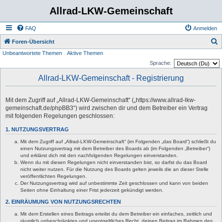
Allrad-LKW-Gemeinschaft
FAQ
Anmelden
S
Foren-Übersicht
Unbeantwortete Themen
Aktive Themen
u
Sprache:
c
Allrad-LKW-Gemeinschaft - Registrierung
h
e
Mit dem Zugriff auf „Allrad-LKW-Gemeinschaft“ („https://www.allrad-lkw-
gemeinschaft.de/phpBB3“) wird zwischen dir und dem Betreiber ein Vertrag
mit folgenden Regelungen geschlossen:
1. NUTZUNGSVERTRAG
Mit dem Zugriff auf „Allrad-LKW-Gemeinschaft“ (im Folgenden „das Board“) schließt du
einen Nutzungsvertrag mit dem Betreiber des Boards ab (im Folgenden „Betreiber“)
und erklärst dich mit den nachfolgenden Regelungen einverstanden.
Wenn du mit diesen Regelungen nicht einverstanden bist, so darfst du das Board
nicht weiter nutzen. Für die Nutzung des Boards gelten jeweils die an dieser Stelle
veröffentlichten Regelungen.
Der Nutzungsvertrag wird auf unbestimmte Zeit geschlossen und kann von beiden
Seiten ohne Einhaltung einer Frist jederzeit gekündigt werden.
2. EINRÄUMUNG VON NUTZUNGSRECHTEN
Mit dem Erstellen eines Beitrags erteilst du dem Betreiber ein einfaches, zeitlich und
räumlich unbeschränktes und unentgeltliches Recht, deinen Beitrag im Rahmen des