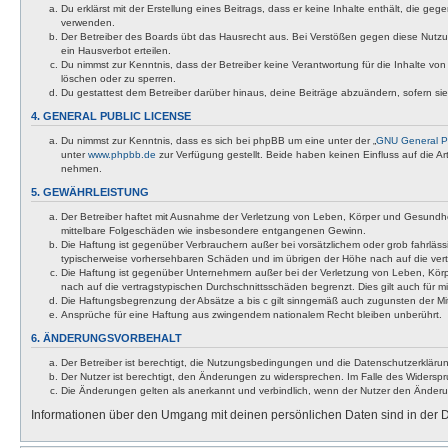
Du erklärst mit der Erstellung eines Beitrags, dass er keine Inhalte enthält, die g
verwenden.
Der Betreiber des Boards übt das Hausrecht aus. Bei Verstößen gegen diese Nutzu
ein Hausverbot erteilen.
Du nimmst zur Kenntnis, dass der Betreiber keine Verantwortung für die Inhalte von 
löschen oder zu sperren.
Du gestattest dem Betreiber darüber hinaus, deine Beiträge abzuändern, sofern si
4. GENERAL PUBLIC LICENSE
Du nimmst zur Kenntnis, dass es sich bei phpBB um eine unter der „
GNU General Pu
unter
www.phpbb.de
zur Verfügung gestellt. Beide haben keinen Einfluss auf die A
nehmen.
5. GEWÄHRLEISTUNG
Der Betreiber haftet mit Ausnahme der Verletzung von Leben, Körper und Gesundheit u
mittelbare Folgeschäden wie insbesondere entgangenen Gewinn.
Die Haftung ist gegenüber Verbrauchern außer bei vorsätzlichem oder grob fahrläss
typischerweise vorhersehbaren Schäden und im übrigen der Höhe nach auf die vert
Die Haftung ist gegenüber Unternehmern außer bei der Verletzung von Leben, Körp
nach auf die vertragstypischen Durchschnittsschäden begrenzt. Dies gilt auch für
Die Haftungsbegrenzung der Absätze a bis c gilt sinngemäß auch zugunsten der Mita
Ansprüche für eine Haftung aus zwingendem nationalem Recht bleiben unberührt.
6. ÄNDERUNGSVORBEHALT
Der Betreiber ist berechtigt, die Nutzungsbedingungen und die Datenschutzerklärun
Der Nutzer ist berechtigt, den Änderungen zu widersprechen. Im Falle des Widerspr
Die Änderungen gelten als anerkannt und verbindlich, wenn der Nutzer den Änder
Informationen über den Umgang mit deinen persönlichen Daten sind in der D