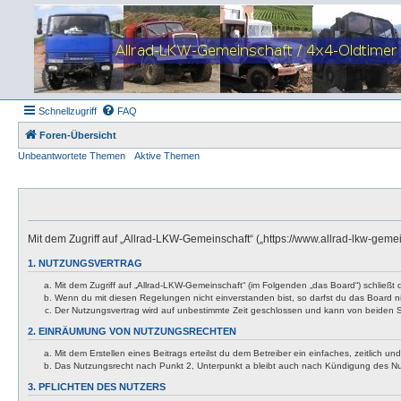
Schnellzugriff
FAQ
Foren-Übersicht
Unbeantwortete Themen
Aktive Themen
Mit dem Zugriff auf „Allrad-LKW-Gemeinschaft“ („https://www.allrad-lkw-gem
1. NUTZUNGSVERTRAG
Mit dem Zugriff auf „Allrad-LKW-Gemeinschaft“ (im Folgenden „das Board“) schließt
Wenn du mit diesen Regelungen nicht einverstanden bist, so darfst du das Board nic
Der Nutzungsvertrag wird auf unbestimmte Zeit geschlossen und kann von beiden Se
2. EINRÄUMUNG VON NUTZUNGSRECHTEN
Mit dem Erstellen eines Beitrags erteilst du dem Betreiber ein einfaches, zeitlich
Das Nutzungsrecht nach Punkt 2, Unterpunkt a bleibt auch nach Kündigung des N
3. PFLICHTEN DES NUTZERS