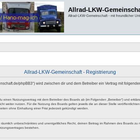
Allrad-LKW-Gemeinscha
Allrad-LKW-Gemeinschaft - mit freundlicher Un
Allrad-LKW-Gemeinschaft - Registrierung
einschaft.de/phpBB3“) wird zwischen dir und dem Betreiber ein Vertrag mit folgen
 du einen Nutzungsvertrag mit dem Betreiber des Boards ab (im Folgenden „Betreiber“) und erklä
ht weiter nutzen. Für die Nutzung des Boards gelten jeweils die an dieser Stelle veröffentlicht
iten ohne Einhaltung einer Frist jederzeit gekündigt werden.
 und räumlich unbeschränktes und unentgeltliches Recht, deinen Beitrag im Rahmen des Boards zu 
utzungsvertrages bestehen.