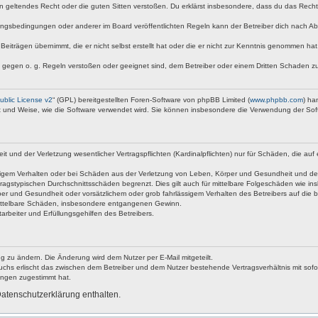
egen geltendes Recht oder die guten Sitten verstoßen. Du erklärst insbesondere, dass du das Rech
ngsbedingungen oder anderer im Board veröffentlichten Regeln kann der Betreiber dich nach A
Beiträgen übernimmt, die er nicht selbst erstellt hat oder die er nicht zur Kenntnis genommen ha
e gegen o. g. Regeln verstoßen oder geeignet sind, dem Betreiber oder einem Dritten Schaden z
blic License v2
“ (GPL) bereitgestellten Foren-Software von phpBB Limited (
www.phpbb.com
) ha
rt und Weise, wie die Software verwendet wird. Sie können insbesondere die Verwendung der Sof
nd der Verletzung wesentlicher Vertragspflichten (Kardinalpflichten) nur für Schäden, die auf ei
igem Verhalten oder bei Schäden aus der Verletzung von Leben, Körper und Gesundheit und der Ver
ragstypischen Durchschnittsschäden begrenzt. Dies gilt auch für mittelbare Folgeschäden wie 
er und Gesundheit oder vorsätzlichem oder grob fahrlässigem Verhalten des Betreibers auf die 
 mittelbare Schäden, insbesondere entgangenen Gewinn.
rbeiter und Erfüllungsgehilfen des Betreibers.
g zu ändern. Die Änderung wird dem Nutzer per E-Mail mitgeteilt.
uchs erlischt das zwischen dem Betreiber und dem Nutzer bestehende Vertragsverhältnis mit sofor
ungen zugestimmt hat.
atenschutzerklärung enthalten.