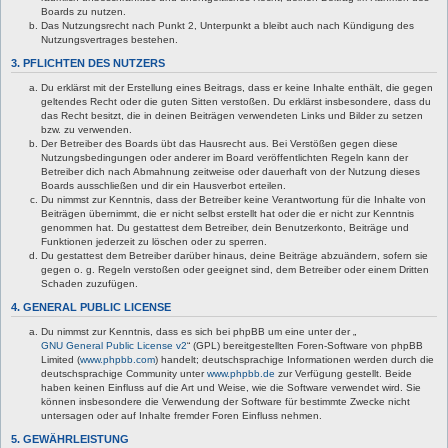
Boards zu nutzen.
Das Nutzungsrecht nach Punkt 2, Unterpunkt a bleibt auch nach Kündigung des
Nutzungsvertrages bestehen.
3. PFLICHTEN DES NUTZERS
Du erklärst mit der Erstellung eines Beitrags, dass er keine Inhalte enthält, die gegen
geltendes Recht oder die guten Sitten verstoßen. Du erklärst insbesondere, dass du
das Recht besitzt, die in deinen Beiträgen verwendeten Links und Bilder zu setzen
bzw. zu verwenden.
Der Betreiber des Boards übt das Hausrecht aus. Bei Verstößen gegen diese
Nutzungsbedingungen oder anderer im Board veröffentlichten Regeln kann der
Betreiber dich nach Abmahnung zeitweise oder dauerhaft von der Nutzung dieses
Boards ausschließen und dir ein Hausverbot erteilen.
Du nimmst zur Kenntnis, dass der Betreiber keine Verantwortung für die Inhalte von
Beiträgen übernimmt, die er nicht selbst erstellt hat oder die er nicht zur Kenntnis
genommen hat. Du gestattest dem Betreiber, dein Benutzerkonto, Beiträge und
Funktionen jederzeit zu löschen oder zu sperren.
Du gestattest dem Betreiber darüber hinaus, deine Beiträge abzuändern, sofern sie
gegen o. g. Regeln verstoßen oder geeignet sind, dem Betreiber oder einem Dritten
Schaden zuzufügen.
4. GENERAL PUBLIC LICENSE
Du nimmst zur Kenntnis, dass es sich bei phpBB um eine unter der „
GNU General Public License v2
“ (GPL) bereitgestellten Foren-Software von phpBB
Limited (
www.phpbb.com
) handelt; deutschsprachige Informationen werden durch die
deutschsprachige Community unter
www.phpbb.de
zur Verfügung gestellt. Beide
haben keinen Einfluss auf die Art und Weise, wie die Software verwendet wird. Sie
können insbesondere die Verwendung der Software für bestimmte Zwecke nicht
untersagen oder auf Inhalte fremder Foren Einfluss nehmen.
5. GEWÄHRLEISTUNG