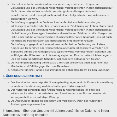
Der Betreiber haftet mit Ausnahme der Verletzung von Leben, Körper und
Gesundheit und der Verletzung wesentlicher Vertragspflichten (Kardinalpflichten) nur
für Schäden, die auf ein vorsätzliches oder grob fahrlässiges Verhalten
zurückzuführen sind. Dies gilt auch für mittelbare Folgeschäden wie insbesondere
entgangenen Gewinn.
Die Haftung ist gegenüber Verbrauchern außer bei vorsätzlichem oder grob
fahrlässigem Verhalten oder bei Schäden aus der Verletzung von Leben, Körper und
Gesundheit und der Verletzung wesentlicher Vertragspflichten (Kardinalpflichten) auf
die bei Vertragsschluss typischerweise vorhersehbaren Schäden und im übrigen der
Höhe nach auf die vertragstypischen Durchschnittsschäden begrenzt. Dies gilt auch
für mittelbare Folgeschäden wie insbesondere entgangenen Gewinn.
Die Haftung ist gegenüber Unternehmern außer bei der Verletzung von Leben,
Körper und Gesundheit oder vorsätzlichem oder grob fahrlässigem Verhalten des
Betreibers auf die bei Vertragsschluss typischerweise vorhersehbaren Schäden und
im Übrigen der Höhe nach auf die vertragstypischen Durchschnittsschäden begrenzt.
Dies gilt auch für mittelbare Schäden, insbesondere entgangenen Gewinn.
Die Haftungsbegrenzung der Absätze a bis c gilt sinngemäß auch zugunsten der
Mitarbeiter und Erfüllungsgehilfen des Betreibers.
Ansprüche für eine Haftung aus zwingendem nationalem Recht bleiben unberührt.
6. ÄNDERUNGSVORBEHALT
Der Betreiber ist berechtigt, die Nutzungsbedingungen und die Datenschutzerklärung
zu ändern. Die Änderung wird dem Nutzer per E-Mail mitgeteilt.
Der Nutzer ist berechtigt, den Änderungen zu widersprechen. Im Falle des
Widerspruchs erlischt das zwischen dem Betreiber und dem Nutzer bestehende
Vertragsverhältnis mit sofortiger Wirkung.
Die Änderungen gelten als anerkannt und verbindlich, wenn der Nutzer den
Änderungen zugestimmt hat.
Informationen über den Umgang mit deinen persönlichen Daten sind in der
Datenschutzerklärung enthalten.