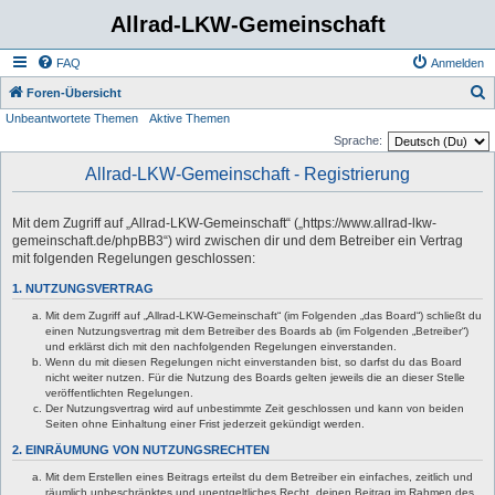
Allrad-LKW-Gemeinschaft
FAQ
Anmelden
S
Foren-Übersicht
Unbeantwortete Themen
Aktive Themen
u
Sprache:
c
Allrad-LKW-Gemeinschaft - Registrierung
h
e
Mit dem Zugriff auf „Allrad-LKW-Gemeinschaft“ („https://www.allrad-lkw-
gemeinschaft.de/phpBB3“) wird zwischen dir und dem Betreiber ein Vertrag
mit folgenden Regelungen geschlossen:
1. NUTZUNGSVERTRAG
Mit dem Zugriff auf „Allrad-LKW-Gemeinschaft“ (im Folgenden „das Board“) schließt du
einen Nutzungsvertrag mit dem Betreiber des Boards ab (im Folgenden „Betreiber“)
und erklärst dich mit den nachfolgenden Regelungen einverstanden.
Wenn du mit diesen Regelungen nicht einverstanden bist, so darfst du das Board
nicht weiter nutzen. Für die Nutzung des Boards gelten jeweils die an dieser Stelle
veröffentlichten Regelungen.
Der Nutzungsvertrag wird auf unbestimmte Zeit geschlossen und kann von beiden
Seiten ohne Einhaltung einer Frist jederzeit gekündigt werden.
2. EINRÄUMUNG VON NUTZUNGSRECHTEN
Mit dem Erstellen eines Beitrags erteilst du dem Betreiber ein einfaches, zeitlich und
räumlich unbeschränktes und unentgeltliches Recht, deinen Beitrag im Rahmen des