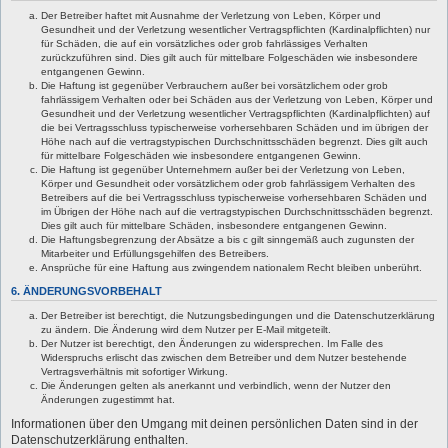
Der Betreiber haftet mit Ausnahme der Verletzung von Leben, Körper und
Gesundheit und der Verletzung wesentlicher Vertragspflichten (Kardinalpflichten) nur
für Schäden, die auf ein vorsätzliches oder grob fahrlässiges Verhalten
zurückzuführen sind. Dies gilt auch für mittelbare Folgeschäden wie insbesondere
entgangenen Gewinn.
Die Haftung ist gegenüber Verbrauchern außer bei vorsätzlichem oder grob
fahrlässigem Verhalten oder bei Schäden aus der Verletzung von Leben, Körper und
Gesundheit und der Verletzung wesentlicher Vertragspflichten (Kardinalpflichten) auf
die bei Vertragsschluss typischerweise vorhersehbaren Schäden und im übrigen der
Höhe nach auf die vertragstypischen Durchschnittsschäden begrenzt. Dies gilt auch
für mittelbare Folgeschäden wie insbesondere entgangenen Gewinn.
Die Haftung ist gegenüber Unternehmern außer bei der Verletzung von Leben,
Körper und Gesundheit oder vorsätzlichem oder grob fahrlässigem Verhalten des
Betreibers auf die bei Vertragsschluss typischerweise vorhersehbaren Schäden und
im Übrigen der Höhe nach auf die vertragstypischen Durchschnittsschäden begrenzt.
Dies gilt auch für mittelbare Schäden, insbesondere entgangenen Gewinn.
Die Haftungsbegrenzung der Absätze a bis c gilt sinngemäß auch zugunsten der
Mitarbeiter und Erfüllungsgehilfen des Betreibers.
Ansprüche für eine Haftung aus zwingendem nationalem Recht bleiben unberührt.
6. ÄNDERUNGSVORBEHALT
Der Betreiber ist berechtigt, die Nutzungsbedingungen und die Datenschutzerklärung
zu ändern. Die Änderung wird dem Nutzer per E-Mail mitgeteilt.
Der Nutzer ist berechtigt, den Änderungen zu widersprechen. Im Falle des
Widerspruchs erlischt das zwischen dem Betreiber und dem Nutzer bestehende
Vertragsverhältnis mit sofortiger Wirkung.
Die Änderungen gelten als anerkannt und verbindlich, wenn der Nutzer den
Änderungen zugestimmt hat.
Informationen über den Umgang mit deinen persönlichen Daten sind in der
Datenschutzerklärung enthalten.