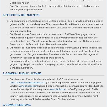
Boards zu nutzen.
Das Nutzungsrecht nach Punkt 2, Unterpunkt a bleibt auch nach Kündigung des
Nutzungsvertrages bestehen.
3. PFLICHTEN DES NUTZERS
Du erklärst mit der Erstellung eines Beitrags, dass er keine Inhalte enthält, die gegen
geltendes Recht oder die guten Sitten verstoßen. Du erklärst insbesondere, dass du
das Recht besitzt, die in deinen Beiträgen verwendeten Links und Bilder zu setzen
bzw. zu verwenden.
Der Betreiber des Boards übt das Hausrecht aus. Bei Verstößen gegen diese
Nutzungsbedingungen oder anderer im Board veröffentlichten Regeln kann der
Betreiber dich nach Abmahnung zeitweise oder dauerhaft von der Nutzung dieses
Boards ausschließen und dir ein Hausverbot erteilen.
Du nimmst zur Kenntnis, dass der Betreiber keine Verantwortung für die Inhalte von
Beiträgen übernimmt, die er nicht selbst erstellt hat oder die er nicht zur Kenntnis
genommen hat. Du gestattest dem Betreiber, dein Benutzerkonto, Beiträge und
Funktionen jederzeit zu löschen oder zu sperren.
Du gestattest dem Betreiber darüber hinaus, deine Beiträge abzuändern, sofern sie
gegen o. g. Regeln verstoßen oder geeignet sind, dem Betreiber oder einem Dritten
Schaden zuzufügen.
4. GENERAL PUBLIC LICENSE
Du nimmst zur Kenntnis, dass es sich bei phpBB um eine unter der „
GNU General Public License v2
“ (GPL) bereitgestellten Foren-Software von phpBB
Limited (
www.phpbb.com
) handelt; deutschsprachige Informationen werden durch die
deutschsprachige Community unter
www.phpbb.de
zur Verfügung gestellt. Beide
haben keinen Einfluss auf die Art und Weise, wie die Software verwendet wird. Sie
können insbesondere die Verwendung der Software für bestimmte Zwecke nicht
untersagen oder auf Inhalte fremder Foren Einfluss nehmen.
5. GEWÄHRLEISTUNG