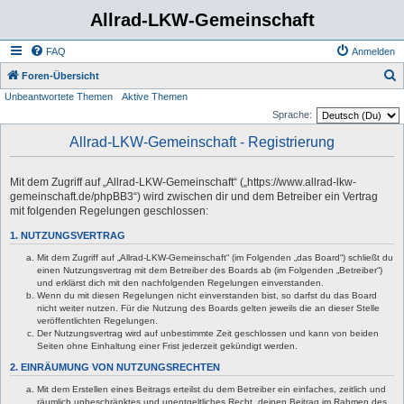
Allrad-LKW-Gemeinschaft
FAQ
Anmelden
S
Foren-Übersicht
Unbeantwortete Themen
Aktive Themen
u
Sprache:
c
Allrad-LKW-Gemeinschaft - Registrierung
h
e
Mit dem Zugriff auf „Allrad-LKW-Gemeinschaft“ („https://www.allrad-lkw-
gemeinschaft.de/phpBB3“) wird zwischen dir und dem Betreiber ein Vertrag
mit folgenden Regelungen geschlossen:
1. NUTZUNGSVERTRAG
Mit dem Zugriff auf „Allrad-LKW-Gemeinschaft“ (im Folgenden „das Board“) schließt du
einen Nutzungsvertrag mit dem Betreiber des Boards ab (im Folgenden „Betreiber“)
und erklärst dich mit den nachfolgenden Regelungen einverstanden.
Wenn du mit diesen Regelungen nicht einverstanden bist, so darfst du das Board
nicht weiter nutzen. Für die Nutzung des Boards gelten jeweils die an dieser Stelle
veröffentlichten Regelungen.
Der Nutzungsvertrag wird auf unbestimmte Zeit geschlossen und kann von beiden
Seiten ohne Einhaltung einer Frist jederzeit gekündigt werden.
2. EINRÄUMUNG VON NUTZUNGSRECHTEN
Mit dem Erstellen eines Beitrags erteilst du dem Betreiber ein einfaches, zeitlich und
räumlich unbeschränktes und unentgeltliches Recht, deinen Beitrag im Rahmen des