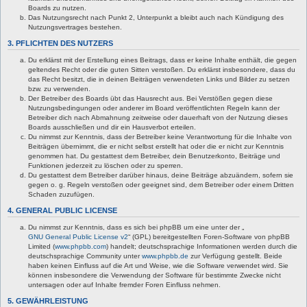
Boards zu nutzen.
Das Nutzungsrecht nach Punkt 2, Unterpunkt a bleibt auch nach Kündigung des
Nutzungsvertrages bestehen.
3. PFLICHTEN DES NUTZERS
Du erklärst mit der Erstellung eines Beitrags, dass er keine Inhalte enthält, die gegen
geltendes Recht oder die guten Sitten verstoßen. Du erklärst insbesondere, dass du
das Recht besitzt, die in deinen Beiträgen verwendeten Links und Bilder zu setzen
bzw. zu verwenden.
Der Betreiber des Boards übt das Hausrecht aus. Bei Verstößen gegen diese
Nutzungsbedingungen oder anderer im Board veröffentlichten Regeln kann der
Betreiber dich nach Abmahnung zeitweise oder dauerhaft von der Nutzung dieses
Boards ausschließen und dir ein Hausverbot erteilen.
Du nimmst zur Kenntnis, dass der Betreiber keine Verantwortung für die Inhalte von
Beiträgen übernimmt, die er nicht selbst erstellt hat oder die er nicht zur Kenntnis
genommen hat. Du gestattest dem Betreiber, dein Benutzerkonto, Beiträge und
Funktionen jederzeit zu löschen oder zu sperren.
Du gestattest dem Betreiber darüber hinaus, deine Beiträge abzuändern, sofern sie
gegen o. g. Regeln verstoßen oder geeignet sind, dem Betreiber oder einem Dritten
Schaden zuzufügen.
4. GENERAL PUBLIC LICENSE
Du nimmst zur Kenntnis, dass es sich bei phpBB um eine unter der „
GNU General Public License v2
“ (GPL) bereitgestellten Foren-Software von phpBB
Limited (
www.phpbb.com
) handelt; deutschsprachige Informationen werden durch die
deutschsprachige Community unter
www.phpbb.de
zur Verfügung gestellt. Beide
haben keinen Einfluss auf die Art und Weise, wie die Software verwendet wird. Sie
können insbesondere die Verwendung der Software für bestimmte Zwecke nicht
untersagen oder auf Inhalte fremder Foren Einfluss nehmen.
5. GEWÄHRLEISTUNG