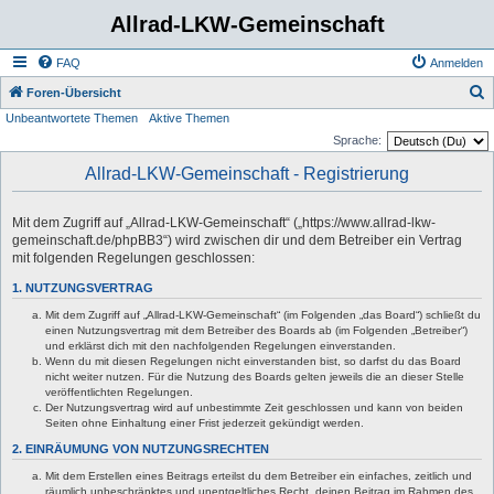
Allrad-LKW-Gemeinschaft
FAQ
Anmelden
S
Foren-Übersicht
Unbeantwortete Themen
Aktive Themen
u
Sprache:
c
Allrad-LKW-Gemeinschaft - Registrierung
h
e
Mit dem Zugriff auf „Allrad-LKW-Gemeinschaft“ („https://www.allrad-lkw-
gemeinschaft.de/phpBB3“) wird zwischen dir und dem Betreiber ein Vertrag
mit folgenden Regelungen geschlossen:
1. NUTZUNGSVERTRAG
Mit dem Zugriff auf „Allrad-LKW-Gemeinschaft“ (im Folgenden „das Board“) schließt du
einen Nutzungsvertrag mit dem Betreiber des Boards ab (im Folgenden „Betreiber“)
und erklärst dich mit den nachfolgenden Regelungen einverstanden.
Wenn du mit diesen Regelungen nicht einverstanden bist, so darfst du das Board
nicht weiter nutzen. Für die Nutzung des Boards gelten jeweils die an dieser Stelle
veröffentlichten Regelungen.
Der Nutzungsvertrag wird auf unbestimmte Zeit geschlossen und kann von beiden
Seiten ohne Einhaltung einer Frist jederzeit gekündigt werden.
2. EINRÄUMUNG VON NUTZUNGSRECHTEN
Mit dem Erstellen eines Beitrags erteilst du dem Betreiber ein einfaches, zeitlich und
räumlich unbeschränktes und unentgeltliches Recht, deinen Beitrag im Rahmen des