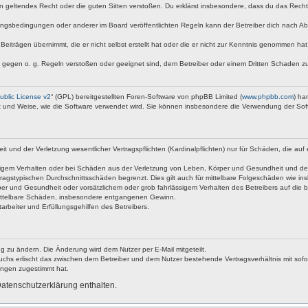
egen geltendes Recht oder die guten Sitten verstoßen. Du erklärst insbesondere, dass du das Rech
ngsbedingungen oder anderer im Board veröffentlichten Regeln kann der Betreiber dich nach A
Beiträgen übernimmt, die er nicht selbst erstellt hat oder die er nicht zur Kenntnis genommen ha
e gegen o. g. Regeln verstoßen oder geeignet sind, dem Betreiber oder einem Dritten Schaden z
blic License v2
“ (GPL) bereitgestellten Foren-Software von phpBB Limited (
www.phpbb.com
) ha
rt und Weise, wie die Software verwendet wird. Sie können insbesondere die Verwendung der Sof
nd der Verletzung wesentlicher Vertragspflichten (Kardinalpflichten) nur für Schäden, die auf ei
igem Verhalten oder bei Schäden aus der Verletzung von Leben, Körper und Gesundheit und der Ver
ragstypischen Durchschnittsschäden begrenzt. Dies gilt auch für mittelbare Folgeschäden wie 
er und Gesundheit oder vorsätzlichem oder grob fahrlässigem Verhalten des Betreibers auf die 
 mittelbare Schäden, insbesondere entgangenen Gewinn.
rbeiter und Erfüllungsgehilfen des Betreibers.
g zu ändern. Die Änderung wird dem Nutzer per E-Mail mitgeteilt.
uchs erlischt das zwischen dem Betreiber und dem Nutzer bestehende Vertragsverhältnis mit sofor
ungen zugestimmt hat.
atenschutzerklärung enthalten.