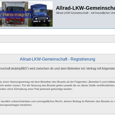
Allrad-LKW-Gemeinscha
Allrad-LKW-Gemeinschaft - mit freundlicher Un
Allrad-LKW-Gemeinschaft - Registrierung
einschaft.de/phpBB3“) wird zwischen dir und dem Betreiber ein Vertrag mit folgen
 du einen Nutzungsvertrag mit dem Betreiber des Boards ab (im Folgenden „Betreiber“) und erklä
ht weiter nutzen. Für die Nutzung des Boards gelten jeweils die an dieser Stelle veröffentlicht
iten ohne Einhaltung einer Frist jederzeit gekündigt werden.
 und räumlich unbeschränktes und unentgeltliches Recht, deinen Beitrag im Rahmen des Boards zu 
utzungsvertrages bestehen.