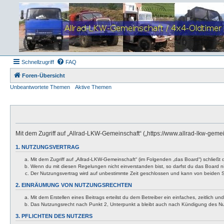
Schnellzugriff
FAQ
Foren-Übersicht
Unbeantwortete Themen
Aktive Themen
Mit dem Zugriff auf „Allrad-LKW-Gemeinschaft“ („https://www.allrad-lkw-gem
1. NUTZUNGSVERTRAG
Mit dem Zugriff auf „Allrad-LKW-Gemeinschaft“ (im Folgenden „das Board“) schließt
Wenn du mit diesen Regelungen nicht einverstanden bist, so darfst du das Board nic
Der Nutzungsvertrag wird auf unbestimmte Zeit geschlossen und kann von beiden Se
2. EINRÄUMUNG VON NUTZUNGSRECHTEN
Mit dem Erstellen eines Beitrags erteilst du dem Betreiber ein einfaches, zeitlich
Das Nutzungsrecht nach Punkt 2, Unterpunkt a bleibt auch nach Kündigung des N
3. PFLICHTEN DES NUTZERS