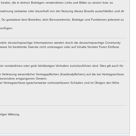
t besitzt, die in deinen Beiträgen verwendeten Links und Bilder zu setzen bzw. zu
bmahnung zeitweise oder dauerhaft von der Nutzung dieses Boards ausschließen und dir
t. Du gestattest dem Betreiber, dein Benutzerkonto, Beiträge und Funktionen jederzeit zu
uzufügen.
ndelt; deutschsprachige Informationen werden durch die deutschsprachige Community
tware für bestimmte Zwecke nicht untersagen oder auf Inhalte fremder Foren Einfluss
n vorsätzliches oder grob fahrlässiges Verhalten zurückzuführen sind. Dies gilt auch für
letzung wesentlicher Vertragspflichten (Kardinalpflichten) auf die bei Vertragsschluss
insbesondere entgangenen Gewinn.
bei Vertragsschluss typischerweise vorhersehbaren Schäden und im Übrigen der Höhe
tiger Wirkung.