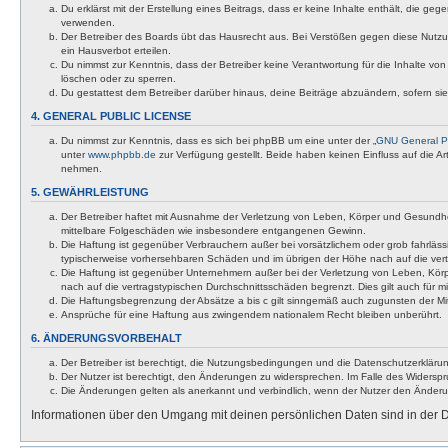
Du erklärst mit der Erstellung eines Beitrags, dass er keine Inhalte enthält, die g
verwenden.
Der Betreiber des Boards übt das Hausrecht aus. Bei Verstößen gegen diese Nutzu
ein Hausverbot erteilen.
Du nimmst zur Kenntnis, dass der Betreiber keine Verantwortung für die Inhalte von 
löschen oder zu sperren.
Du gestattest dem Betreiber darüber hinaus, deine Beiträge abzuändern, sofern si
4. GENERAL PUBLIC LICENSE
Du nimmst zur Kenntnis, dass es sich bei phpBB um eine unter der „
GNU General Pu
unter
www.phpbb.de
zur Verfügung gestellt. Beide haben keinen Einfluss auf die A
nehmen.
5. GEWÄHRLEISTUNG
Der Betreiber haftet mit Ausnahme der Verletzung von Leben, Körper und Gesundheit u
mittelbare Folgeschäden wie insbesondere entgangenen Gewinn.
Die Haftung ist gegenüber Verbrauchern außer bei vorsätzlichem oder grob fahrläss
typischerweise vorhersehbaren Schäden und im übrigen der Höhe nach auf die vert
Die Haftung ist gegenüber Unternehmern außer bei der Verletzung von Leben, Körp
nach auf die vertragstypischen Durchschnittsschäden begrenzt. Dies gilt auch für
Die Haftungsbegrenzung der Absätze a bis c gilt sinngemäß auch zugunsten der Mita
Ansprüche für eine Haftung aus zwingendem nationalem Recht bleiben unberührt.
6. ÄNDERUNGSVORBEHALT
Der Betreiber ist berechtigt, die Nutzungsbedingungen und die Datenschutzerklärun
Der Nutzer ist berechtigt, den Änderungen zu widersprechen. Im Falle des Widerspr
Die Änderungen gelten als anerkannt und verbindlich, wenn der Nutzer den Änder
Informationen über den Umgang mit deinen persönlichen Daten sind in der D