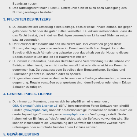
Boards zu nutzen.
Das Nutzungsrecht nach Punkt 2, Unterpunkt a bleibt auch nach Kündigung des
Nutzungsvertrages bestehen.
3. PFLICHTEN DES NUTZERS
Du erklärst mit der Erstellung eines Beitrags, dass er keine Inhalte enthält, die gegen
geltendes Recht oder die guten Sitten verstoßen. Du erklärst insbesondere, dass du
das Recht besitzt, die in deinen Beiträgen verwendeten Links und Bilder zu setzen
bzw. zu verwenden.
Der Betreiber des Boards übt das Hausrecht aus. Bei Verstößen gegen diese
Nutzungsbedingungen oder anderer im Board veröffentlichten Regeln kann der
Betreiber dich nach Abmahnung zeitweise oder dauerhaft von der Nutzung dieses
Boards ausschließen und dir ein Hausverbot erteilen.
Du nimmst zur Kenntnis, dass der Betreiber keine Verantwortung für die Inhalte von
Beiträgen übernimmt, die er nicht selbst erstellt hat oder die er nicht zur Kenntnis
genommen hat. Du gestattest dem Betreiber, dein Benutzerkonto, Beiträge und
Funktionen jederzeit zu löschen oder zu sperren.
Du gestattest dem Betreiber darüber hinaus, deine Beiträge abzuändern, sofern sie
gegen o. g. Regeln verstoßen oder geeignet sind, dem Betreiber oder einem Dritten
Schaden zuzufügen.
4. GENERAL PUBLIC LICENSE
Du nimmst zur Kenntnis, dass es sich bei phpBB um eine unter der „
GNU General Public License v2
“ (GPL) bereitgestellten Foren-Software von phpBB
Limited (
www.phpbb.com
) handelt; deutschsprachige Informationen werden durch die
deutschsprachige Community unter
www.phpbb.de
zur Verfügung gestellt. Beide
haben keinen Einfluss auf die Art und Weise, wie die Software verwendet wird. Sie
können insbesondere die Verwendung der Software für bestimmte Zwecke nicht
untersagen oder auf Inhalte fremder Foren Einfluss nehmen.
5. GEWÄHRLEISTUNG