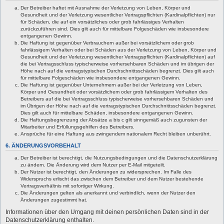
Der Betreiber haftet mit Ausnahme der Verletzung von Leben, Körper und
Gesundheit und der Verletzung wesentlicher Vertragspflichten (Kardinalpflichten) nur
für Schäden, die auf ein vorsätzliches oder grob fahrlässiges Verhalten
zurückzuführen sind. Dies gilt auch für mittelbare Folgeschäden wie insbesondere
entgangenen Gewinn.
Die Haftung ist gegenüber Verbrauchern außer bei vorsätzlichem oder grob
fahrlässigem Verhalten oder bei Schäden aus der Verletzung von Leben, Körper und
Gesundheit und der Verletzung wesentlicher Vertragspflichten (Kardinalpflichten) auf
die bei Vertragsschluss typischerweise vorhersehbaren Schäden und im übrigen der
Höhe nach auf die vertragstypischen Durchschnittsschäden begrenzt. Dies gilt auch
für mittelbare Folgeschäden wie insbesondere entgangenen Gewinn.
Die Haftung ist gegenüber Unternehmern außer bei der Verletzung von Leben,
Körper und Gesundheit oder vorsätzlichem oder grob fahrlässigem Verhalten des
Betreibers auf die bei Vertragsschluss typischerweise vorhersehbaren Schäden und
im Übrigen der Höhe nach auf die vertragstypischen Durchschnittsschäden begrenzt.
Dies gilt auch für mittelbare Schäden, insbesondere entgangenen Gewinn.
Die Haftungsbegrenzung der Absätze a bis c gilt sinngemäß auch zugunsten der
Mitarbeiter und Erfüllungsgehilfen des Betreibers.
Ansprüche für eine Haftung aus zwingendem nationalem Recht bleiben unberührt.
6. ÄNDERUNGSVORBEHALT
Der Betreiber ist berechtigt, die Nutzungsbedingungen und die Datenschutzerklärung
zu ändern. Die Änderung wird dem Nutzer per E-Mail mitgeteilt.
Der Nutzer ist berechtigt, den Änderungen zu widersprechen. Im Falle des
Widerspruchs erlischt das zwischen dem Betreiber und dem Nutzer bestehende
Vertragsverhältnis mit sofortiger Wirkung.
Die Änderungen gelten als anerkannt und verbindlich, wenn der Nutzer den
Änderungen zugestimmt hat.
Informationen über den Umgang mit deinen persönlichen Daten sind in der
Datenschutzerklärung enthalten.