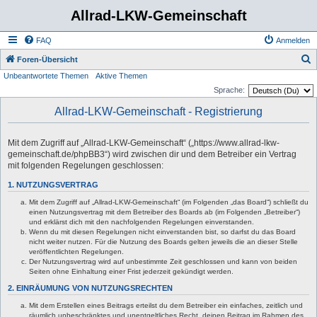
Allrad-LKW-Gemeinschaft
FAQ
Anmelden
S
Foren-Übersicht
Unbeantwortete Themen
Aktive Themen
u
Sprache:
c
Allrad-LKW-Gemeinschaft - Registrierung
h
e
Mit dem Zugriff auf „Allrad-LKW-Gemeinschaft“ („https://www.allrad-lkw-
gemeinschaft.de/phpBB3“) wird zwischen dir und dem Betreiber ein Vertrag
mit folgenden Regelungen geschlossen:
1. NUTZUNGSVERTRAG
Mit dem Zugriff auf „Allrad-LKW-Gemeinschaft“ (im Folgenden „das Board“) schließt du
einen Nutzungsvertrag mit dem Betreiber des Boards ab (im Folgenden „Betreiber“)
und erklärst dich mit den nachfolgenden Regelungen einverstanden.
Wenn du mit diesen Regelungen nicht einverstanden bist, so darfst du das Board
nicht weiter nutzen. Für die Nutzung des Boards gelten jeweils die an dieser Stelle
veröffentlichten Regelungen.
Der Nutzungsvertrag wird auf unbestimmte Zeit geschlossen und kann von beiden
Seiten ohne Einhaltung einer Frist jederzeit gekündigt werden.
2. EINRÄUMUNG VON NUTZUNGSRECHTEN
Mit dem Erstellen eines Beitrags erteilst du dem Betreiber ein einfaches, zeitlich und
räumlich unbeschränktes und unentgeltliches Recht, deinen Beitrag im Rahmen des