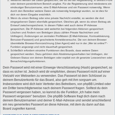
Weiterhin werden die Daten gespeichert, die du bei der Registrierung, in deinem Profil
oder deinem persönlichem Bereich angibst. Für die Registrierung sind mindestens ein
eindeutiger Benutzername, eine E-Mail-Adresse und ein Passwort notwendig. Wenn
durch den Betreiber weitere Daten als notwendig festgelegt wurden, so ist dies für
dich vor deren Eingabe ersichtlich.
Wenn du einen Beitrag oder eine private Nachricht erstellst, so werden die dort
eingegebenen Daten ebenfalls gespeichert. Gleiches gilt, wenn du einen Beitrag als
Entwurf zwischenspeicherst. In diesen Fällen wird auch deine IP-Adresse
gespeichert. Die IP-Adresse wird weiterhin bei folgenden Aktionen gespeichert:
Löschen und Ändern von Beiträgen (dazu zählen Private Nachrichten und
Umfragen), Änderungen an zentralen Profildaten (E-Mail-Adresse, Kontoaktivierung,
Benutzer-Passwort) und gescheiterte Anmeldeversuche. Die von deinem Browser
übermittelte Browser-Kennzeichnung (User Agent) wird nur in der „Wer ist online?“-
Funktion angezeigt und nicht dauerhaft gespeichert.
Schließlich erfordern einzelne Funktionen des Boards, dass weitere Daten
gespeichert werden. Dazu gehören dein Abstimmungsverhalten bei Umfragen, der
Gelesen-Status von deinen Beiträgen oder explizit von dir gesetzte Lesezeichen oder
Benachrichtigungsfunktionen.
Dein Passwort wird mit einer Einwege-Verschlüsselung (Hash) gespeichert, so
dass es sicher ist. Jedoch wird dir empfohlen, dieses Passwort nicht auf einer
Vielzahl von Webseiten zu verwenden. Das Passwort ist dein Schlüssel zu
deinem Benutzerkonto für das Board, also geh mit ihm sorgsam um.
Insbesondere wird dich kein Vertreter des Betreibers, von phpBB Limited oder
ein Dritter berechtigterweise nach deinem Passwort fragen. Solltest du dein
Passwort vergessen haben, so kannst du die Funktion „Ich habe mein
Passwort vergessen“ benutzen. Die phpBB-Software fragt dich dann nach
deinem Benutzernamen und deiner E-Mail-Adresse und sendet anschließend
ein neu generiertes Passwort an diese Adresse, mit dem du dann auf das
Board zugreifen kannst.