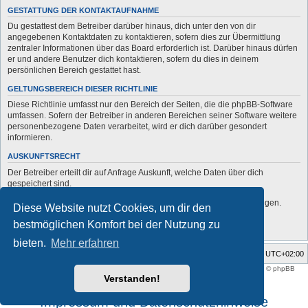
GESTATTUNG DER KONTAKTAUFNAHME
Du gestattest dem Betreiber darüber hinaus, dich unter den von dir
angegebenen Kontaktdaten zu kontaktieren, sofern dies zur Übermittlung
zentraler Informationen über das Board erforderlich ist. Darüber hinaus dürfen
er und andere Benutzer dich kontaktieren, sofern du dies in deinem
persönlichen Bereich gestattet hast.
GELTUNGSBEREICH DIESER RICHTLINIE
Diese Richtlinie umfasst nur den Bereich der Seiten, die die phpBB-Software
umfassen. Sofern der Betreiber in anderen Bereichen seiner Software weitere
personenbezogene Daten verarbeitet, wird er dich darüber gesondert
informieren.
AUSKUNFTSRECHT
Der Betreiber erteilt dir auf Anfrage Auskunft, welche Daten über dich
gespeichert sind.
Du kannst jederzeit die Löschung bzw. Sperrung deiner Daten verlangen.
Diese Website nutzt Cookies, um dir den
Kontaktiere hierzu bitte den Betreiber.
bestmöglichen Komfort bei der Nutzung zu
bieten.
Mehr erfahren
Foren-Übersicht
Alle Zeiten sind
UTC+02:00
Style developer by
support forum tricolor
,
Powered by
phpBB
® Forum Software © phpBB
Limited
Verstanden!
Deutsche Übersetzung durch
phpBB.de
Impressum und Datenschutzhinweise