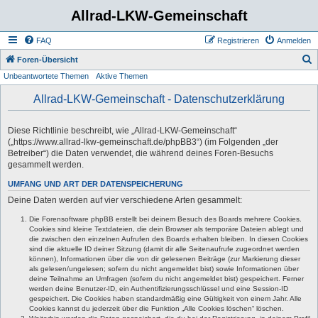
Allrad-LKW-Gemeinschaft
FAQ
Registrieren
Anmelden
S
Foren-Übersicht
Unbeantwortete Themen
Aktive Themen
u
c
Allrad-LKW-Gemeinschaft - Datenschutzerklärung
h
e
Diese Richtlinie beschreibt, wie „Allrad-LKW-Gemeinschaft“
(„https://www.allrad-lkw-gemeinschaft.de/phpBB3“) (im Folgenden „der
Betreiber“) die Daten verwendet, die während deines Foren-Besuchs
gesammelt werden.
UMFANG UND ART DER DATENSPEICHERUNG
Deine Daten werden auf vier verschiedene Arten gesammelt:
Die Forensoftware phpBB erstellt bei deinem Besuch des Boards mehrere Cookies.
Cookies sind kleine Textdateien, die dein Browser als temporäre Dateien ablegt und
die zwischen den einzelnen Aufrufen des Boards erhalten bleiben. In diesen Cookies
sind die aktuelle ID deiner Sitzung (damit dir alle Seitenaufrufe zugeordnet werden
können), Informationen über die von dir gelesenen Beiträge (zur Markierung dieser
als gelesen/ungelesen; sofern du nicht angemeldet bist) sowie Informationen über
deine Teilnahme an Umfragen (sofern du nicht angemeldet bist) gespeichert. Ferner
werden deine Benutzer-ID, ein Authentifizierungsschlüssel und eine Session-ID
gespeichert. Die Cookies haben standardmäßig eine Gültigkeit von einem Jahr. Alle
Cookies kannst du jederzeit über die Funktion „Alle Cookies löschen“ löschen.