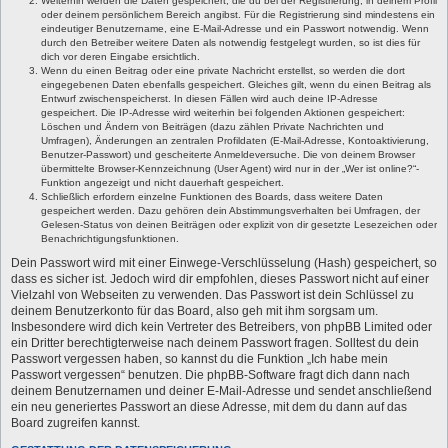
Weiterhin werden die Daten gespeichert, die du bei der Registrierung, in deinem Profil
oder deinem persönlichem Bereich angibst. Für die Registrierung sind mindestens ein
eindeutiger Benutzername, eine E-Mail-Adresse und ein Passwort notwendig. Wenn
durch den Betreiber weitere Daten als notwendig festgelegt wurden, so ist dies für
dich vor deren Eingabe ersichtlich.
Wenn du einen Beitrag oder eine private Nachricht erstellst, so werden die dort
eingegebenen Daten ebenfalls gespeichert. Gleiches gilt, wenn du einen Beitrag als
Entwurf zwischenspeicherst. In diesen Fällen wird auch deine IP-Adresse
gespeichert. Die IP-Adresse wird weiterhin bei folgenden Aktionen gespeichert:
Löschen und Ändern von Beiträgen (dazu zählen Private Nachrichten und
Umfragen), Änderungen an zentralen Profildaten (E-Mail-Adresse, Kontoaktivierung,
Benutzer-Passwort) und gescheiterte Anmeldeversuche. Die von deinem Browser
übermittelte Browser-Kennzeichnung (User Agent) wird nur in der „Wer ist online?“-
Funktion angezeigt und nicht dauerhaft gespeichert.
Schließlich erfordern einzelne Funktionen des Boards, dass weitere Daten
gespeichert werden. Dazu gehören dein Abstimmungsverhalten bei Umfragen, der
Gelesen-Status von deinen Beiträgen oder explizit von dir gesetzte Lesezeichen oder
Benachrichtigungsfunktionen.
Dein Passwort wird mit einer Einwege-Verschlüsselung (Hash) gespeichert, so
dass es sicher ist. Jedoch wird dir empfohlen, dieses Passwort nicht auf einer
Vielzahl von Webseiten zu verwenden. Das Passwort ist dein Schlüssel zu
deinem Benutzerkonto für das Board, also geh mit ihm sorgsam um.
Insbesondere wird dich kein Vertreter des Betreibers, von phpBB Limited oder
ein Dritter berechtigterweise nach deinem Passwort fragen. Solltest du dein
Passwort vergessen haben, so kannst du die Funktion „Ich habe mein
Passwort vergessen“ benutzen. Die phpBB-Software fragt dich dann nach
deinem Benutzernamen und deiner E-Mail-Adresse und sendet anschließend
ein neu generiertes Passwort an diese Adresse, mit dem du dann auf das
Board zugreifen kannst.