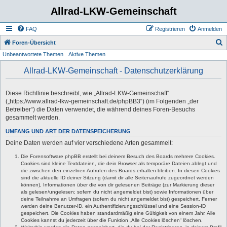
Allrad-LKW-Gemeinschaft
FAQ
Registrieren
Anmelden
S
Foren-Übersicht
Unbeantwortete Themen
Aktive Themen
u
c
Allrad-LKW-Gemeinschaft - Datenschutzerklärung
h
e
Diese Richtlinie beschreibt, wie „Allrad-LKW-Gemeinschaft“
(„https://www.allrad-lkw-gemeinschaft.de/phpBB3“) (im Folgenden „der
Betreiber“) die Daten verwendet, die während deines Foren-Besuchs
gesammelt werden.
UMFANG UND ART DER DATENSPEICHERUNG
Deine Daten werden auf vier verschiedene Arten gesammelt:
Die Forensoftware phpBB erstellt bei deinem Besuch des Boards mehrere Cookies.
Cookies sind kleine Textdateien, die dein Browser als temporäre Dateien ablegt und
die zwischen den einzelnen Aufrufen des Boards erhalten bleiben. In diesen Cookies
sind die aktuelle ID deiner Sitzung (damit dir alle Seitenaufrufe zugeordnet werden
können), Informationen über die von dir gelesenen Beiträge (zur Markierung dieser
als gelesen/ungelesen; sofern du nicht angemeldet bist) sowie Informationen über
deine Teilnahme an Umfragen (sofern du nicht angemeldet bist) gespeichert. Ferner
werden deine Benutzer-ID, ein Authentifizierungsschlüssel und eine Session-ID
gespeichert. Die Cookies haben standardmäßig eine Gültigkeit von einem Jahr. Alle
Cookies kannst du jederzeit über die Funktion „Alle Cookies löschen“ löschen.