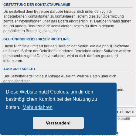
GESTATTUNG DER KONTAKTAUFNAHME
Du gestattest dem Betreiber darüber hinaus, dich unter den von dir
angegebenen Kontaktdaten zu kontaktieren, sofern dies zur Übermittlung
zentraler Informationen über das Board erforderlich ist. Darüber hinaus dürfen
er und andere Benutzer dich kontaktieren, sofern du dies in deinem
persönlichen Bereich gestattet hast.
GELTUNGSBEREICH DIESER RICHTLINIE
Diese Richtlinie umfasst nur den Bereich der Seiten, die die phpBB-Software
umfassen. Sofern der Betreiber in anderen Bereichen seiner Software weitere
personenbezogene Daten verarbeitet, wird er dich darüber gesondert
informieren.
AUSKUNFTSRECHT
Der Betreiber erteilt dir auf Anfrage Auskunft, welche Daten über dich
gespeichert sind.
Du kannst jederzeit die Löschung bzw. Sperrung deiner Daten verlangen.
Diese Website nutzt Cookies, um dir den
Kontaktiere hierzu bitte den Betreiber.
bestmöglichen Komfort bei der Nutzung zu
bieten.
Mehr erfahren
Foren-Übersicht
Alle Zeiten sind
UTC+02:00
Style developer by
support forum tricolor
,
Powered by
phpBB
® Forum Software © phpBB
Limited
Verstanden!
Deutsche Übersetzung durch
phpBB.de
Impressum und Datenschutzhinweise