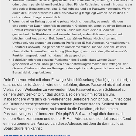
Weiterhin werden die Daten gespeichert, die du bei der Registrierung, in deinem Profil
oder deinem persönlichem Bereich angibst. Für die Registrierung sind mindestens ein
eindeutiger Benutzername, eine E-Mail-Adresse und ein Passwort notwendig. Wenn
durch den Betreiber weitere Daten als notwendig festgelegt wurden, so ist dies für
dich vor deren Eingabe ersichtlich.
Wenn du einen Beitrag oder eine private Nachricht erstellst, so werden die dort
eingegebenen Daten ebenfalls gespeichert. Gleiches gilt, wenn du einen Beitrag als
Entwurf zwischenspeicherst. In diesen Fällen wird auch deine IP-Adresse
gespeichert. Die IP-Adresse wird weiterhin bei folgenden Aktionen gespeichert:
Löschen und Ändern von Beiträgen (dazu zählen Private Nachrichten und
Umfragen), Änderungen an zentralen Profildaten (E-Mail-Adresse, Kontoaktivierung,
Benutzer-Passwort) und gescheiterte Anmeldeversuche. Die von deinem Browser
übermittelte Browser-Kennzeichnung (User Agent) wird nur in der „Wer ist online?“-
Funktion angezeigt und nicht dauerhaft gespeichert.
Schließlich erfordern einzelne Funktionen des Boards, dass weitere Daten
gespeichert werden. Dazu gehören dein Abstimmungsverhalten bei Umfragen, der
Gelesen-Status von deinen Beiträgen oder explizit von dir gesetzte Lesezeichen oder
Benachrichtigungsfunktionen.
Dein Passwort wird mit einer Einwege-Verschlüsselung (Hash) gespeichert, so
dass es sicher ist. Jedoch wird dir empfohlen, dieses Passwort nicht auf einer
Vielzahl von Webseiten zu verwenden. Das Passwort ist dein Schlüssel zu
deinem Benutzerkonto für das Board, also geh mit ihm sorgsam um.
Insbesondere wird dich kein Vertreter des Betreibers, von phpBB Limited oder
ein Dritter berechtigterweise nach deinem Passwort fragen. Solltest du dein
Passwort vergessen haben, so kannst du die Funktion „Ich habe mein
Passwort vergessen“ benutzen. Die phpBB-Software fragt dich dann nach
deinem Benutzernamen und deiner E-Mail-Adresse und sendet anschließend
ein neu generiertes Passwort an diese Adresse, mit dem du dann auf das
Board zugreifen kannst.