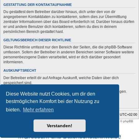
GESTATTUNG DER KONTAKTAUFNAHME
Du gestattest dem Betreiber darüber hinaus, dich unter den von dir
angegebenen Kontaktdaten zu kontaktieren, sofern dies zur Übermittlung
zentraler Informationen über das Board erforderlich ist. Darüber hinaus dürfen
er und andere Benutzer dich kontaktieren, sofern du dies in deinem
persönlichen Bereich gestattet hast.
GELTUNGSBEREICH DIESER RICHTLINIE
Diese Richtlinie umfasst nur den Bereich der Seiten, die die phpBB-Software
umfassen. Sofern der Betreiber in anderen Bereichen seiner Software weitere
personenbezogene Daten verarbeitet, wird er dich darüber gesondert
informieren.
AUSKUNFTSRECHT
Der Betreiber erteilt dir auf Anfrage Auskunft, welche Daten über dich
gespeichert sind.
Du kannst jederzeit die Löschung bzw. Sperrung deiner Daten verlangen.
Diese Website nutzt Cookies, um dir den
Kontaktiere hierzu bitte den Betreiber.
bestmöglichen Komfort bei der Nutzung zu
bieten.
Mehr erfahren
Foren-Übersicht
Alle Zeiten sind
UTC+02:00
Style developer by
support forum tricolor
,
Powered by
phpBB
® Forum Software © phpBB
Limited
Verstanden!
Deutsche Übersetzung durch
phpBB.de
Impressum und Datenschutzhinweise