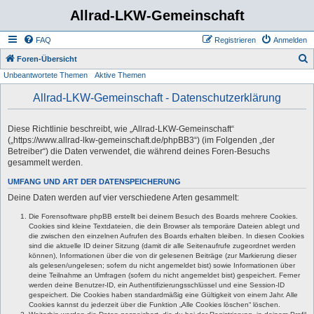
Allrad-LKW-Gemeinschaft
FAQ
Registrieren
Anmelden
S
Foren-Übersicht
Unbeantwortete Themen
Aktive Themen
u
c
Allrad-LKW-Gemeinschaft - Datenschutzerklärung
h
e
Diese Richtlinie beschreibt, wie „Allrad-LKW-Gemeinschaft“
(„https://www.allrad-lkw-gemeinschaft.de/phpBB3“) (im Folgenden „der
Betreiber“) die Daten verwendet, die während deines Foren-Besuchs
gesammelt werden.
UMFANG UND ART DER DATENSPEICHERUNG
Deine Daten werden auf vier verschiedene Arten gesammelt:
Die Forensoftware phpBB erstellt bei deinem Besuch des Boards mehrere Cookies.
Cookies sind kleine Textdateien, die dein Browser als temporäre Dateien ablegt und
die zwischen den einzelnen Aufrufen des Boards erhalten bleiben. In diesen Cookies
sind die aktuelle ID deiner Sitzung (damit dir alle Seitenaufrufe zugeordnet werden
können), Informationen über die von dir gelesenen Beiträge (zur Markierung dieser
als gelesen/ungelesen; sofern du nicht angemeldet bist) sowie Informationen über
deine Teilnahme an Umfragen (sofern du nicht angemeldet bist) gespeichert. Ferner
werden deine Benutzer-ID, ein Authentifizierungsschlüssel und eine Session-ID
gespeichert. Die Cookies haben standardmäßig eine Gültigkeit von einem Jahr. Alle
Cookies kannst du jederzeit über die Funktion „Alle Cookies löschen“ löschen.