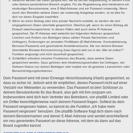
Weiterhin werden die Daten gespeichert, die du bei der Registrierung, in deinem Profil
oder deinem persönlichem Bereich angibst. Für die Registrierung sind mindestens ein
eindeutiger Benutzername, eine E-Mail-Adresse und ein Passwort notwendig. Wenn
durch den Betreiber weitere Daten als notwendig festgelegt wurden, so ist dies für
dich vor deren Eingabe ersichtlich.
Wenn du einen Beitrag oder eine private Nachricht erstellst, so werden die dort
eingegebenen Daten ebenfalls gespeichert. Gleiches gilt, wenn du einen Beitrag als
Entwurf zwischenspeicherst. In diesen Fällen wird auch deine IP-Adresse
gespeichert. Die IP-Adresse wird weiterhin bei folgenden Aktionen gespeichert:
Löschen und Ändern von Beiträgen (dazu zählen Private Nachrichten und
Umfragen), Änderungen an zentralen Profildaten (E-Mail-Adresse, Kontoaktivierung,
Benutzer-Passwort) und gescheiterte Anmeldeversuche. Die von deinem Browser
übermittelte Browser-Kennzeichnung (User Agent) wird nur in der „Wer ist online?“-
Funktion angezeigt und nicht dauerhaft gespeichert.
Schließlich erfordern einzelne Funktionen des Boards, dass weitere Daten
gespeichert werden. Dazu gehören dein Abstimmungsverhalten bei Umfragen, der
Gelesen-Status von deinen Beiträgen oder explizit von dir gesetzte Lesezeichen oder
Benachrichtigungsfunktionen.
Dein Passwort wird mit einer Einwege-Verschlüsselung (Hash) gespeichert, so
dass es sicher ist. Jedoch wird dir empfohlen, dieses Passwort nicht auf einer
Vielzahl von Webseiten zu verwenden. Das Passwort ist dein Schlüssel zu
deinem Benutzerkonto für das Board, also geh mit ihm sorgsam um.
Insbesondere wird dich kein Vertreter des Betreibers, von phpBB Limited oder
ein Dritter berechtigterweise nach deinem Passwort fragen. Solltest du dein
Passwort vergessen haben, so kannst du die Funktion „Ich habe mein
Passwort vergessen“ benutzen. Die phpBB-Software fragt dich dann nach
deinem Benutzernamen und deiner E-Mail-Adresse und sendet anschließend
ein neu generiertes Passwort an diese Adresse, mit dem du dann auf das
Board zugreifen kannst.