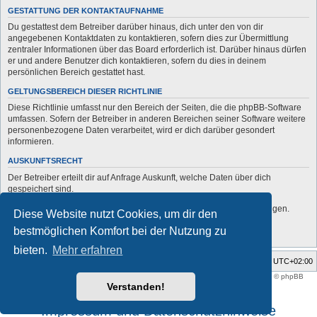
GESTATTUNG DER KONTAKTAUFNAHME
Du gestattest dem Betreiber darüber hinaus, dich unter den von dir
angegebenen Kontaktdaten zu kontaktieren, sofern dies zur Übermittlung
zentraler Informationen über das Board erforderlich ist. Darüber hinaus dürfen
er und andere Benutzer dich kontaktieren, sofern du dies in deinem
persönlichen Bereich gestattet hast.
GELTUNGSBEREICH DIESER RICHTLINIE
Diese Richtlinie umfasst nur den Bereich der Seiten, die die phpBB-Software
umfassen. Sofern der Betreiber in anderen Bereichen seiner Software weitere
personenbezogene Daten verarbeitet, wird er dich darüber gesondert
informieren.
AUSKUNFTSRECHT
Der Betreiber erteilt dir auf Anfrage Auskunft, welche Daten über dich
gespeichert sind.
Du kannst jederzeit die Löschung bzw. Sperrung deiner Daten verlangen.
Diese Website nutzt Cookies, um dir den
Kontaktiere hierzu bitte den Betreiber.
bestmöglichen Komfort bei der Nutzung zu
bieten.
Mehr erfahren
Foren-Übersicht
Alle Zeiten sind
UTC+02:00
Style developer by
support forum tricolor
,
Powered by
phpBB
® Forum Software © phpBB
Limited
Verstanden!
Deutsche Übersetzung durch
phpBB.de
Impressum und Datenschutzhinweise