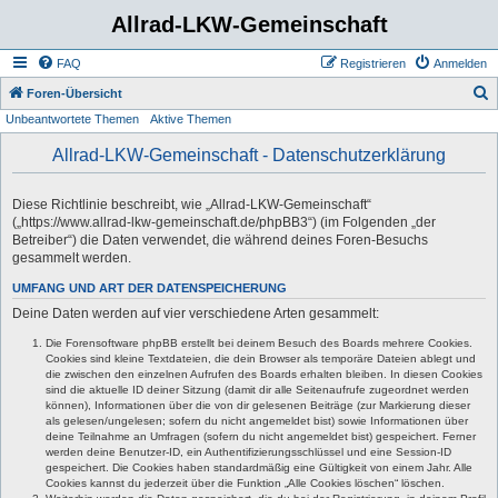
Allrad-LKW-Gemeinschaft
FAQ
Registrieren
Anmelden
S
Foren-Übersicht
Unbeantwortete Themen
Aktive Themen
u
c
Allrad-LKW-Gemeinschaft - Datenschutzerklärung
h
e
Diese Richtlinie beschreibt, wie „Allrad-LKW-Gemeinschaft“
(„https://www.allrad-lkw-gemeinschaft.de/phpBB3“) (im Folgenden „der
Betreiber“) die Daten verwendet, die während deines Foren-Besuchs
gesammelt werden.
UMFANG UND ART DER DATENSPEICHERUNG
Deine Daten werden auf vier verschiedene Arten gesammelt:
Die Forensoftware phpBB erstellt bei deinem Besuch des Boards mehrere Cookies.
Cookies sind kleine Textdateien, die dein Browser als temporäre Dateien ablegt und
die zwischen den einzelnen Aufrufen des Boards erhalten bleiben. In diesen Cookies
sind die aktuelle ID deiner Sitzung (damit dir alle Seitenaufrufe zugeordnet werden
können), Informationen über die von dir gelesenen Beiträge (zur Markierung dieser
als gelesen/ungelesen; sofern du nicht angemeldet bist) sowie Informationen über
deine Teilnahme an Umfragen (sofern du nicht angemeldet bist) gespeichert. Ferner
werden deine Benutzer-ID, ein Authentifizierungsschlüssel und eine Session-ID
gespeichert. Die Cookies haben standardmäßig eine Gültigkeit von einem Jahr. Alle
Cookies kannst du jederzeit über die Funktion „Alle Cookies löschen“ löschen.