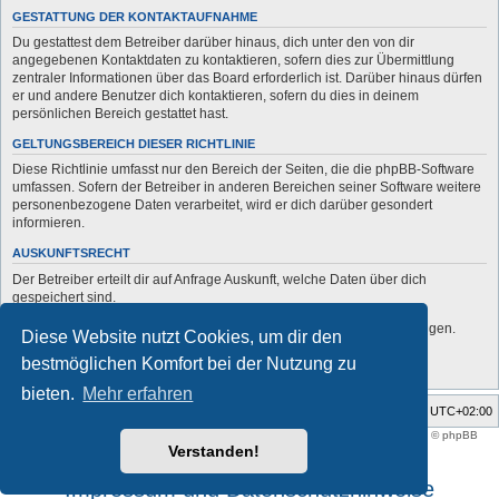
GESTATTUNG DER KONTAKTAUFNAHME
Du gestattest dem Betreiber darüber hinaus, dich unter den von dir
angegebenen Kontaktdaten zu kontaktieren, sofern dies zur Übermittlung
zentraler Informationen über das Board erforderlich ist. Darüber hinaus dürfen
er und andere Benutzer dich kontaktieren, sofern du dies in deinem
persönlichen Bereich gestattet hast.
GELTUNGSBEREICH DIESER RICHTLINIE
Diese Richtlinie umfasst nur den Bereich der Seiten, die die phpBB-Software
umfassen. Sofern der Betreiber in anderen Bereichen seiner Software weitere
personenbezogene Daten verarbeitet, wird er dich darüber gesondert
informieren.
AUSKUNFTSRECHT
Der Betreiber erteilt dir auf Anfrage Auskunft, welche Daten über dich
gespeichert sind.
Du kannst jederzeit die Löschung bzw. Sperrung deiner Daten verlangen.
Diese Website nutzt Cookies, um dir den
Kontaktiere hierzu bitte den Betreiber.
bestmöglichen Komfort bei der Nutzung zu
bieten.
Mehr erfahren
Foren-Übersicht
Alle Zeiten sind
UTC+02:00
Style developer by
support forum tricolor
,
Powered by
phpBB
® Forum Software © phpBB
Limited
Verstanden!
Deutsche Übersetzung durch
phpBB.de
Impressum und Datenschutzhinweise