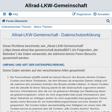
Allrad-LKW-Gemeinschaft
FAQ
Registrieren
Anmelden
S
Foren-Übersicht
Unbeantwortete Themen
Aktive Themen
u
c
Allrad-LKW-Gemeinschaft - Datenschutzerklärung
h
e
Diese Richtlinie beschreibt, wie „Allrad-LKW-Gemeinschaft“
(„https://www.allrad-lkw-gemeinschaft.de/phpBB3“) (im Folgenden „der
Betreiber“) die Daten verwendet, die während deines Foren-Besuchs
gesammelt werden.
UMFANG UND ART DER DATENSPEICHERUNG
Deine Daten werden auf vier verschiedene Arten gesammelt:
Die Forensoftware phpBB erstellt bei deinem Besuch des Boards mehrere Cookies.
Cookies sind kleine Textdateien, die dein Browser als temporäre Dateien ablegt und
die zwischen den einzelnen Aufrufen des Boards erhalten bleiben. In diesen Cookies
sind die aktuelle ID deiner Sitzung (damit dir alle Seitenaufrufe zugeordnet werden
können), Informationen über die von dir gelesenen Beiträge (zur Markierung dieser
als gelesen/ungelesen; sofern du nicht angemeldet bist) sowie Informationen über
deine Teilnahme an Umfragen (sofern du nicht angemeldet bist) gespeichert. Ferner
werden deine Benutzer-ID, ein Authentifizierungsschlüssel und eine Session-ID
gespeichert. Die Cookies haben standardmäßig eine Gültigkeit von einem Jahr. Alle
Cookies kannst du jederzeit über die Funktion „Alle Cookies löschen“ löschen.