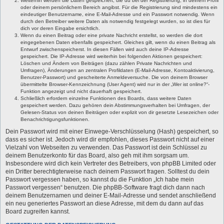
Weiterhin werden die Daten gespeichert, die du bei der Registrierung, in deinem Profil
oder deinem persönlichem Bereich angibst. Für die Registrierung sind mindestens ein
eindeutiger Benutzername, eine E-Mail-Adresse und ein Passwort notwendig. Wenn
durch den Betreiber weitere Daten als notwendig festgelegt wurden, so ist dies für
dich vor deren Eingabe ersichtlich.
Wenn du einen Beitrag oder eine private Nachricht erstellst, so werden die dort
eingegebenen Daten ebenfalls gespeichert. Gleiches gilt, wenn du einen Beitrag als
Entwurf zwischenspeicherst. In diesen Fällen wird auch deine IP-Adresse
gespeichert. Die IP-Adresse wird weiterhin bei folgenden Aktionen gespeichert:
Löschen und Ändern von Beiträgen (dazu zählen Private Nachrichten und
Umfragen), Änderungen an zentralen Profildaten (E-Mail-Adresse, Kontoaktivierung,
Benutzer-Passwort) und gescheiterte Anmeldeversuche. Die von deinem Browser
übermittelte Browser-Kennzeichnung (User Agent) wird nur in der „Wer ist online?“-
Funktion angezeigt und nicht dauerhaft gespeichert.
Schließlich erfordern einzelne Funktionen des Boards, dass weitere Daten
gespeichert werden. Dazu gehören dein Abstimmungsverhalten bei Umfragen, der
Gelesen-Status von deinen Beiträgen oder explizit von dir gesetzte Lesezeichen oder
Benachrichtigungsfunktionen.
Dein Passwort wird mit einer Einwege-Verschlüsselung (Hash) gespeichert, so
dass es sicher ist. Jedoch wird dir empfohlen, dieses Passwort nicht auf einer
Vielzahl von Webseiten zu verwenden. Das Passwort ist dein Schlüssel zu
deinem Benutzerkonto für das Board, also geh mit ihm sorgsam um.
Insbesondere wird dich kein Vertreter des Betreibers, von phpBB Limited oder
ein Dritter berechtigterweise nach deinem Passwort fragen. Solltest du dein
Passwort vergessen haben, so kannst du die Funktion „Ich habe mein
Passwort vergessen“ benutzen. Die phpBB-Software fragt dich dann nach
deinem Benutzernamen und deiner E-Mail-Adresse und sendet anschließend
ein neu generiertes Passwort an diese Adresse, mit dem du dann auf das
Board zugreifen kannst.