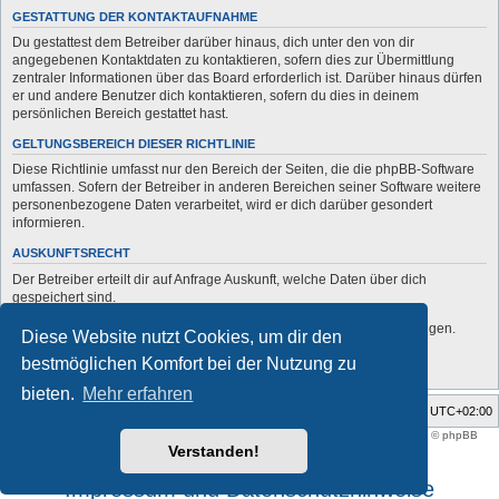
GESTATTUNG DER KONTAKTAUFNAHME
Du gestattest dem Betreiber darüber hinaus, dich unter den von dir
angegebenen Kontaktdaten zu kontaktieren, sofern dies zur Übermittlung
zentraler Informationen über das Board erforderlich ist. Darüber hinaus dürfen
er und andere Benutzer dich kontaktieren, sofern du dies in deinem
persönlichen Bereich gestattet hast.
GELTUNGSBEREICH DIESER RICHTLINIE
Diese Richtlinie umfasst nur den Bereich der Seiten, die die phpBB-Software
umfassen. Sofern der Betreiber in anderen Bereichen seiner Software weitere
personenbezogene Daten verarbeitet, wird er dich darüber gesondert
informieren.
AUSKUNFTSRECHT
Der Betreiber erteilt dir auf Anfrage Auskunft, welche Daten über dich
gespeichert sind.
Du kannst jederzeit die Löschung bzw. Sperrung deiner Daten verlangen.
Diese Website nutzt Cookies, um dir den
Kontaktiere hierzu bitte den Betreiber.
bestmöglichen Komfort bei der Nutzung zu
bieten.
Mehr erfahren
Foren-Übersicht
Alle Zeiten sind
UTC+02:00
Style developer by
support forum tricolor
,
Powered by
phpBB
® Forum Software © phpBB
Limited
Verstanden!
Deutsche Übersetzung durch
phpBB.de
Impressum und Datenschutzhinweise