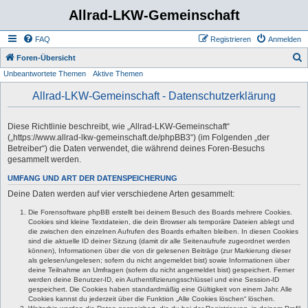
Allrad-LKW-Gemeinschaft
FAQ
Registrieren
Anmelden
S
Foren-Übersicht
Unbeantwortete Themen
Aktive Themen
u
c
Allrad-LKW-Gemeinschaft - Datenschutzerklärung
h
e
Diese Richtlinie beschreibt, wie „Allrad-LKW-Gemeinschaft“
(„https://www.allrad-lkw-gemeinschaft.de/phpBB3“) (im Folgenden „der
Betreiber“) die Daten verwendet, die während deines Foren-Besuchs
gesammelt werden.
UMFANG UND ART DER DATENSPEICHERUNG
Deine Daten werden auf vier verschiedene Arten gesammelt:
Die Forensoftware phpBB erstellt bei deinem Besuch des Boards mehrere Cookies.
Cookies sind kleine Textdateien, die dein Browser als temporäre Dateien ablegt und
die zwischen den einzelnen Aufrufen des Boards erhalten bleiben. In diesen Cookies
sind die aktuelle ID deiner Sitzung (damit dir alle Seitenaufrufe zugeordnet werden
können), Informationen über die von dir gelesenen Beiträge (zur Markierung dieser
als gelesen/ungelesen; sofern du nicht angemeldet bist) sowie Informationen über
deine Teilnahme an Umfragen (sofern du nicht angemeldet bist) gespeichert. Ferner
werden deine Benutzer-ID, ein Authentifizierungsschlüssel und eine Session-ID
gespeichert. Die Cookies haben standardmäßig eine Gültigkeit von einem Jahr. Alle
Cookies kannst du jederzeit über die Funktion „Alle Cookies löschen“ löschen.