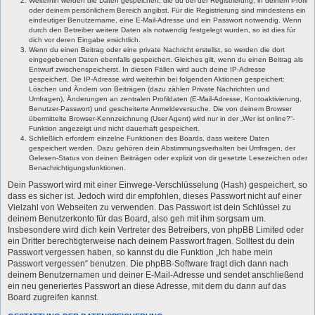
Weiterhin werden die Daten gespeichert, die du bei der Registrierung, in deinem Profil
oder deinem persönlichem Bereich angibst. Für die Registrierung sind mindestens ein
eindeutiger Benutzername, eine E-Mail-Adresse und ein Passwort notwendig. Wenn
durch den Betreiber weitere Daten als notwendig festgelegt wurden, so ist dies für
dich vor deren Eingabe ersichtlich.
Wenn du einen Beitrag oder eine private Nachricht erstellst, so werden die dort
eingegebenen Daten ebenfalls gespeichert. Gleiches gilt, wenn du einen Beitrag als
Entwurf zwischenspeicherst. In diesen Fällen wird auch deine IP-Adresse
gespeichert. Die IP-Adresse wird weiterhin bei folgenden Aktionen gespeichert:
Löschen und Ändern von Beiträgen (dazu zählen Private Nachrichten und
Umfragen), Änderungen an zentralen Profildaten (E-Mail-Adresse, Kontoaktivierung,
Benutzer-Passwort) und gescheiterte Anmeldeversuche. Die von deinem Browser
übermittelte Browser-Kennzeichnung (User Agent) wird nur in der „Wer ist online?“-
Funktion angezeigt und nicht dauerhaft gespeichert.
Schließlich erfordern einzelne Funktionen des Boards, dass weitere Daten
gespeichert werden. Dazu gehören dein Abstimmungsverhalten bei Umfragen, der
Gelesen-Status von deinen Beiträgen oder explizit von dir gesetzte Lesezeichen oder
Benachrichtigungsfunktionen.
Dein Passwort wird mit einer Einwege-Verschlüsselung (Hash) gespeichert, so
dass es sicher ist. Jedoch wird dir empfohlen, dieses Passwort nicht auf einer
Vielzahl von Webseiten zu verwenden. Das Passwort ist dein Schlüssel zu
deinem Benutzerkonto für das Board, also geh mit ihm sorgsam um.
Insbesondere wird dich kein Vertreter des Betreibers, von phpBB Limited oder
ein Dritter berechtigterweise nach deinem Passwort fragen. Solltest du dein
Passwort vergessen haben, so kannst du die Funktion „Ich habe mein
Passwort vergessen“ benutzen. Die phpBB-Software fragt dich dann nach
deinem Benutzernamen und deiner E-Mail-Adresse und sendet anschließend
ein neu generiertes Passwort an diese Adresse, mit dem du dann auf das
Board zugreifen kannst.