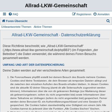
Allrad-LKW-Gemeinschaft
FAQ
Registrieren
Anmelden
S
Foren-Übersicht
Unbeantwortete Themen
Aktive Themen
u
c
Allrad-LKW-Gemeinschaft - Datenschutzerklärung
h
e
Diese Richtlinie beschreibt, wie „Allrad-LKW-Gemeinschaft“
(„https://www.allrad-lkw-gemeinschaft.de/phpBB3“) (im Folgenden „der
Betreiber“) die Daten verwendet, die während deines Foren-Besuchs
gesammelt werden.
UMFANG UND ART DER DATENSPEICHERUNG
Deine Daten werden auf vier verschiedene Arten gesammelt:
Die Forensoftware phpBB erstellt bei deinem Besuch des Boards mehrere Cookies.
Cookies sind kleine Textdateien, die dein Browser als temporäre Dateien ablegt und
die zwischen den einzelnen Aufrufen des Boards erhalten bleiben. In diesen Cookies
sind die aktuelle ID deiner Sitzung (damit dir alle Seitenaufrufe zugeordnet werden
können), Informationen über die von dir gelesenen Beiträge (zur Markierung dieser
als gelesen/ungelesen; sofern du nicht angemeldet bist) sowie Informationen über
deine Teilnahme an Umfragen (sofern du nicht angemeldet bist) gespeichert. Ferner
werden deine Benutzer-ID, ein Authentifizierungsschlüssel und eine Session-ID
gespeichert. Die Cookies haben standardmäßig eine Gültigkeit von einem Jahr. Alle
Cookies kannst du jederzeit über die Funktion „Alle Cookies löschen“ löschen.