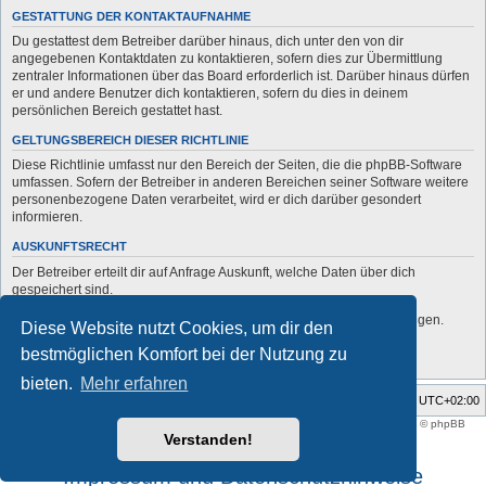
GESTATTUNG DER KONTAKTAUFNAHME
Du gestattest dem Betreiber darüber hinaus, dich unter den von dir
angegebenen Kontaktdaten zu kontaktieren, sofern dies zur Übermittlung
zentraler Informationen über das Board erforderlich ist. Darüber hinaus dürfen
er und andere Benutzer dich kontaktieren, sofern du dies in deinem
persönlichen Bereich gestattet hast.
GELTUNGSBEREICH DIESER RICHTLINIE
Diese Richtlinie umfasst nur den Bereich der Seiten, die die phpBB-Software
umfassen. Sofern der Betreiber in anderen Bereichen seiner Software weitere
personenbezogene Daten verarbeitet, wird er dich darüber gesondert
informieren.
AUSKUNFTSRECHT
Der Betreiber erteilt dir auf Anfrage Auskunft, welche Daten über dich
gespeichert sind.
Du kannst jederzeit die Löschung bzw. Sperrung deiner Daten verlangen.
Diese Website nutzt Cookies, um dir den
Kontaktiere hierzu bitte den Betreiber.
bestmöglichen Komfort bei der Nutzung zu
bieten.
Mehr erfahren
Foren-Übersicht
Alle Zeiten sind
UTC+02:00
Style developer by
support forum tricolor
,
Powered by
phpBB
® Forum Software © phpBB
Limited
Verstanden!
Deutsche Übersetzung durch
phpBB.de
Impressum und Datenschutzhinweise