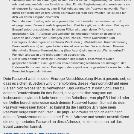
Weiterhin werden die Daten gespeichert, die du bei der Registrierung, in deinem Profil
oder deinem persönlichem Bereich angibst. Für die Registrierung sind mindestens ein
eindeutiger Benutzername, eine E-Mail-Adresse und ein Passwort notwendig. Wenn
durch den Betreiber weitere Daten als notwendig festgelegt wurden, so ist dies für
dich vor deren Eingabe ersichtlich.
Wenn du einen Beitrag oder eine private Nachricht erstellst, so werden die dort
eingegebenen Daten ebenfalls gespeichert. Gleiches gilt, wenn du einen Beitrag als
Entwurf zwischenspeicherst. In diesen Fällen wird auch deine IP-Adresse
gespeichert. Die IP-Adresse wird weiterhin bei folgenden Aktionen gespeichert:
Löschen und Ändern von Beiträgen (dazu zählen Private Nachrichten und
Umfragen), Änderungen an zentralen Profildaten (E-Mail-Adresse, Kontoaktivierung,
Benutzer-Passwort) und gescheiterte Anmeldeversuche. Die von deinem Browser
übermittelte Browser-Kennzeichnung (User Agent) wird nur in der „Wer ist online?“-
Funktion angezeigt und nicht dauerhaft gespeichert.
Schließlich erfordern einzelne Funktionen des Boards, dass weitere Daten
gespeichert werden. Dazu gehören dein Abstimmungsverhalten bei Umfragen, der
Gelesen-Status von deinen Beiträgen oder explizit von dir gesetzte Lesezeichen oder
Benachrichtigungsfunktionen.
Dein Passwort wird mit einer Einwege-Verschlüsselung (Hash) gespeichert, so
dass es sicher ist. Jedoch wird dir empfohlen, dieses Passwort nicht auf einer
Vielzahl von Webseiten zu verwenden. Das Passwort ist dein Schlüssel zu
deinem Benutzerkonto für das Board, also geh mit ihm sorgsam um.
Insbesondere wird dich kein Vertreter des Betreibers, von phpBB Limited oder
ein Dritter berechtigterweise nach deinem Passwort fragen. Solltest du dein
Passwort vergessen haben, so kannst du die Funktion „Ich habe mein
Passwort vergessen“ benutzen. Die phpBB-Software fragt dich dann nach
deinem Benutzernamen und deiner E-Mail-Adresse und sendet anschließend
ein neu generiertes Passwort an diese Adresse, mit dem du dann auf das
Board zugreifen kannst.