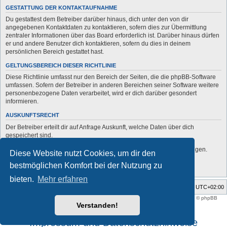
GESTATTUNG DER KONTAKTAUFNAHME
Du gestattest dem Betreiber darüber hinaus, dich unter den von dir
angegebenen Kontaktdaten zu kontaktieren, sofern dies zur Übermittlung
zentraler Informationen über das Board erforderlich ist. Darüber hinaus dürfen
er und andere Benutzer dich kontaktieren, sofern du dies in deinem
persönlichen Bereich gestattet hast.
GELTUNGSBEREICH DIESER RICHTLINIE
Diese Richtlinie umfasst nur den Bereich der Seiten, die die phpBB-Software
umfassen. Sofern der Betreiber in anderen Bereichen seiner Software weitere
personenbezogene Daten verarbeitet, wird er dich darüber gesondert
informieren.
AUSKUNFTSRECHT
Der Betreiber erteilt dir auf Anfrage Auskunft, welche Daten über dich
gespeichert sind.
Du kannst jederzeit die Löschung bzw. Sperrung deiner Daten verlangen.
Diese Website nutzt Cookies, um dir den
Kontaktiere hierzu bitte den Betreiber.
bestmöglichen Komfort bei der Nutzung zu
bieten.
Mehr erfahren
Foren-Übersicht
Alle Zeiten sind
UTC+02:00
Style developer by
support forum tricolor
,
Powered by
phpBB
® Forum Software © phpBB
Limited
Verstanden!
Deutsche Übersetzung durch
phpBB.de
Impressum und Datenschutzhinweise