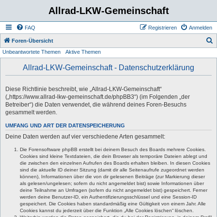
Allrad-LKW-Gemeinschaft
FAQ
Registrieren
Anmelden
S
Foren-Übersicht
Unbeantwortete Themen
Aktive Themen
u
c
Allrad-LKW-Gemeinschaft - Datenschutzerklärung
h
e
Diese Richtlinie beschreibt, wie „Allrad-LKW-Gemeinschaft“
(„https://www.allrad-lkw-gemeinschaft.de/phpBB3“) (im Folgenden „der
Betreiber“) die Daten verwendet, die während deines Foren-Besuchs
gesammelt werden.
UMFANG UND ART DER DATENSPEICHERUNG
Deine Daten werden auf vier verschiedene Arten gesammelt:
Die Forensoftware phpBB erstellt bei deinem Besuch des Boards mehrere Cookies.
Cookies sind kleine Textdateien, die dein Browser als temporäre Dateien ablegt und
die zwischen den einzelnen Aufrufen des Boards erhalten bleiben. In diesen Cookies
sind die aktuelle ID deiner Sitzung (damit dir alle Seitenaufrufe zugeordnet werden
können), Informationen über die von dir gelesenen Beiträge (zur Markierung dieser
als gelesen/ungelesen; sofern du nicht angemeldet bist) sowie Informationen über
deine Teilnahme an Umfragen (sofern du nicht angemeldet bist) gespeichert. Ferner
werden deine Benutzer-ID, ein Authentifizierungsschlüssel und eine Session-ID
gespeichert. Die Cookies haben standardmäßig eine Gültigkeit von einem Jahr. Alle
Cookies kannst du jederzeit über die Funktion „Alle Cookies löschen“ löschen.