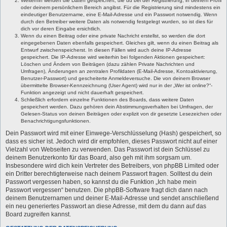
Weiterhin werden die Daten gespeichert, die du bei der Registrierung, in deinem Profil
oder deinem persönlichem Bereich angibst. Für die Registrierung sind mindestens ein
eindeutiger Benutzername, eine E-Mail-Adresse und ein Passwort notwendig. Wenn
durch den Betreiber weitere Daten als notwendig festgelegt wurden, so ist dies für
dich vor deren Eingabe ersichtlich.
Wenn du einen Beitrag oder eine private Nachricht erstellst, so werden die dort
eingegebenen Daten ebenfalls gespeichert. Gleiches gilt, wenn du einen Beitrag als
Entwurf zwischenspeicherst. In diesen Fällen wird auch deine IP-Adresse
gespeichert. Die IP-Adresse wird weiterhin bei folgenden Aktionen gespeichert:
Löschen und Ändern von Beiträgen (dazu zählen Private Nachrichten und
Umfragen), Änderungen an zentralen Profildaten (E-Mail-Adresse, Kontoaktivierung,
Benutzer-Passwort) und gescheiterte Anmeldeversuche. Die von deinem Browser
übermittelte Browser-Kennzeichnung (User Agent) wird nur in der „Wer ist online?“-
Funktion angezeigt und nicht dauerhaft gespeichert.
Schließlich erfordern einzelne Funktionen des Boards, dass weitere Daten
gespeichert werden. Dazu gehören dein Abstimmungsverhalten bei Umfragen, der
Gelesen-Status von deinen Beiträgen oder explizit von dir gesetzte Lesezeichen oder
Benachrichtigungsfunktionen.
Dein Passwort wird mit einer Einwege-Verschlüsselung (Hash) gespeichert, so
dass es sicher ist. Jedoch wird dir empfohlen, dieses Passwort nicht auf einer
Vielzahl von Webseiten zu verwenden. Das Passwort ist dein Schlüssel zu
deinem Benutzerkonto für das Board, also geh mit ihm sorgsam um.
Insbesondere wird dich kein Vertreter des Betreibers, von phpBB Limited oder
ein Dritter berechtigterweise nach deinem Passwort fragen. Solltest du dein
Passwort vergessen haben, so kannst du die Funktion „Ich habe mein
Passwort vergessen“ benutzen. Die phpBB-Software fragt dich dann nach
deinem Benutzernamen und deiner E-Mail-Adresse und sendet anschließend
ein neu generiertes Passwort an diese Adresse, mit dem du dann auf das
Board zugreifen kannst.