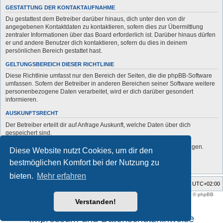
GESTATTUNG DER KONTAKTAUFNAHME
Du gestattest dem Betreiber darüber hinaus, dich unter den von dir
angegebenen Kontaktdaten zu kontaktieren, sofern dies zur Übermittlung
zentraler Informationen über das Board erforderlich ist. Darüber hinaus dürfen
er und andere Benutzer dich kontaktieren, sofern du dies in deinem
persönlichen Bereich gestattet hast.
GELTUNGSBEREICH DIESER RICHTLINIE
Diese Richtlinie umfasst nur den Bereich der Seiten, die die phpBB-Software
umfassen. Sofern der Betreiber in anderen Bereichen seiner Software weitere
personenbezogene Daten verarbeitet, wird er dich darüber gesondert
informieren.
AUSKUNFTSRECHT
Der Betreiber erteilt dir auf Anfrage Auskunft, welche Daten über dich
gespeichert sind.
Du kannst jederzeit die Löschung bzw. Sperrung deiner Daten verlangen.
Diese Website nutzt Cookies, um dir den
Kontaktiere hierzu bitte den Betreiber.
bestmöglichen Komfort bei der Nutzung zu
bieten.
Mehr erfahren
Foren-Übersicht
Alle Zeiten sind
UTC+02:00
Style developer by
support forum tricolor
,
Powered by
phpBB
® Forum Software © phpBB
Limited
Verstanden!
Deutsche Übersetzung durch
phpBB.de
Impressum und Datenschutzhinweise