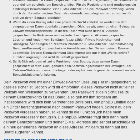
Weiterhin werden die Daten gespeichert, die du bei der Registrierung, in deinem Profil
oder deinem persönlichem Bereich angibst. Für die Registrierung sind mindestens ein
eindeutiger Benutzername, eine E-Mail-Adresse und ein Passwort notwendig. Wenn
durch den Betreiber weitere Daten als notwendig festgelegt wurden, so ist dies für
dich vor deren Eingabe ersichtlich.
Wenn du einen Beitrag oder eine private Nachricht erstellst, so werden die dort
eingegebenen Daten ebenfalls gespeichert. Gleiches gilt, wenn du einen Beitrag als
Entwurf zwischenspeicherst. In diesen Fällen wird auch deine IP-Adresse
gespeichert. Die IP-Adresse wird weiterhin bei folgenden Aktionen gespeichert:
Löschen und Ändern von Beiträgen (dazu zählen Private Nachrichten und
Umfragen), Änderungen an zentralen Profildaten (E-Mail-Adresse, Kontoaktivierung,
Benutzer-Passwort) und gescheiterte Anmeldeversuche. Die von deinem Browser
übermittelte Browser-Kennzeichnung (User Agent) wird nur in der „Wer ist online?“-
Funktion angezeigt und nicht dauerhaft gespeichert.
Schließlich erfordern einzelne Funktionen des Boards, dass weitere Daten
gespeichert werden. Dazu gehören dein Abstimmungsverhalten bei Umfragen, der
Gelesen-Status von deinen Beiträgen oder explizit von dir gesetzte Lesezeichen oder
Benachrichtigungsfunktionen.
Dein Passwort wird mit einer Einwege-Verschlüsselung (Hash) gespeichert, so
dass es sicher ist. Jedoch wird dir empfohlen, dieses Passwort nicht auf einer
Vielzahl von Webseiten zu verwenden. Das Passwort ist dein Schlüssel zu
deinem Benutzerkonto für das Board, also geh mit ihm sorgsam um.
Insbesondere wird dich kein Vertreter des Betreibers, von phpBB Limited oder
ein Dritter berechtigterweise nach deinem Passwort fragen. Solltest du dein
Passwort vergessen haben, so kannst du die Funktion „Ich habe mein
Passwort vergessen“ benutzen. Die phpBB-Software fragt dich dann nach
deinem Benutzernamen und deiner E-Mail-Adresse und sendet anschließend
ein neu generiertes Passwort an diese Adresse, mit dem du dann auf das
Board zugreifen kannst.