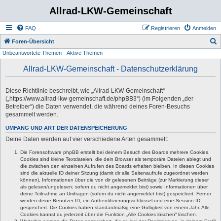
Allrad-LKW-Gemeinschaft
FAQ
Registrieren
Anmelden
S
Foren-Übersicht
Unbeantwortete Themen
Aktive Themen
u
c
Allrad-LKW-Gemeinschaft - Datenschutzerklärung
h
e
Diese Richtlinie beschreibt, wie „Allrad-LKW-Gemeinschaft“
(„https://www.allrad-lkw-gemeinschaft.de/phpBB3“) (im Folgenden „der
Betreiber“) die Daten verwendet, die während deines Foren-Besuchs
gesammelt werden.
UMFANG UND ART DER DATENSPEICHERUNG
Deine Daten werden auf vier verschiedene Arten gesammelt:
Die Forensoftware phpBB erstellt bei deinem Besuch des Boards mehrere Cookies.
Cookies sind kleine Textdateien, die dein Browser als temporäre Dateien ablegt und
die zwischen den einzelnen Aufrufen des Boards erhalten bleiben. In diesen Cookies
sind die aktuelle ID deiner Sitzung (damit dir alle Seitenaufrufe zugeordnet werden
können), Informationen über die von dir gelesenen Beiträge (zur Markierung dieser
als gelesen/ungelesen; sofern du nicht angemeldet bist) sowie Informationen über
deine Teilnahme an Umfragen (sofern du nicht angemeldet bist) gespeichert. Ferner
werden deine Benutzer-ID, ein Authentifizierungsschlüssel und eine Session-ID
gespeichert. Die Cookies haben standardmäßig eine Gültigkeit von einem Jahr. Alle
Cookies kannst du jederzeit über die Funktion „Alle Cookies löschen“ löschen.