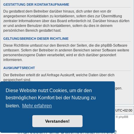
GESTATTUNG DER KONTAKTAUFNAHME
Du gestattest dem Betreiber darüber hinaus, dich unter den von dir
angegebenen Kontaktdaten zu kontaktieren, sofern dies zur Übermittlung
zentraler Informationen über das Board erforderlich ist. Darüber hinaus dürfen
er und andere Benutzer dich kontaktieren, sofern du dies in deinem
persönlichen Bereich gestattet hast.
GELTUNGSBEREICH DIESER RICHTLINIE
Diese Richtlinie umfasst nur den Bereich der Seiten, die die phpBB-Software
umfassen. Sofern der Betreiber in anderen Bereichen seiner Software weitere
personenbezogene Daten verarbeitet, wird er dich darüber gesondert
informieren.
AUSKUNFTSRECHT
Der Betreiber erteilt dir auf Anfrage Auskunft, welche Daten über dich
gespeichert sind.
Du kannst jederzeit die Löschung bzw. Sperrung deiner Daten verlangen.
Diese Website nutzt Cookies, um dir den
Kontaktiere hierzu bitte den Betreiber.
bestmöglichen Komfort bei der Nutzung zu
bieten.
Mehr erfahren
Foren-Übersicht
Alle Zeiten sind
UTC+02:00
Style developer by
support forum tricolor
,
Powered by
phpBB
® Forum Software © phpBB
Limited
Verstanden!
Deutsche Übersetzung durch
phpBB.de
Impressum und Datenschutzhinweise