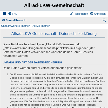
Allrad-LKW-Gemeinschaft
FAQ
Registrieren
Anmelden
S
Foren-Übersicht
Unbeantwortete Themen
Aktive Themen
u
c
Allrad-LKW-Gemeinschaft - Datenschutzerklärung
h
e
Diese Richtlinie beschreibt, wie „Allrad-LKW-Gemeinschaft“
(„https://www.allrad-lkw-gemeinschaft.de/phpBB3“) (im Folgenden „der
Betreiber“) die Daten verwendet, die während deines Foren-Besuchs
gesammelt werden.
UMFANG UND ART DER DATENSPEICHERUNG
Deine Daten werden auf vier verschiedene Arten gesammelt:
Die Forensoftware phpBB erstellt bei deinem Besuch des Boards mehrere Cookies.
Cookies sind kleine Textdateien, die dein Browser als temporäre Dateien ablegt und
die zwischen den einzelnen Aufrufen des Boards erhalten bleiben. In diesen Cookies
sind die aktuelle ID deiner Sitzung (damit dir alle Seitenaufrufe zugeordnet werden
können), Informationen über die von dir gelesenen Beiträge (zur Markierung dieser
als gelesen/ungelesen; sofern du nicht angemeldet bist) sowie Informationen über
deine Teilnahme an Umfragen (sofern du nicht angemeldet bist) gespeichert. Ferner
werden deine Benutzer-ID, ein Authentifizierungsschlüssel und eine Session-ID
gespeichert. Die Cookies haben standardmäßig eine Gültigkeit von einem Jahr. Alle
Cookies kannst du jederzeit über die Funktion „Alle Cookies löschen“ löschen.