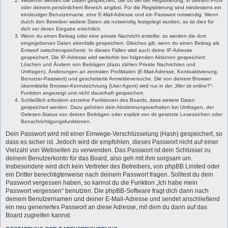
Weiterhin werden die Daten gespeichert, die du bei der Registrierung, in deinem Profil
oder deinem persönlichem Bereich angibst. Für die Registrierung sind mindestens ein
eindeutiger Benutzername, eine E-Mail-Adresse und ein Passwort notwendig. Wenn
durch den Betreiber weitere Daten als notwendig festgelegt wurden, so ist dies für
dich vor deren Eingabe ersichtlich.
Wenn du einen Beitrag oder eine private Nachricht erstellst, so werden die dort
eingegebenen Daten ebenfalls gespeichert. Gleiches gilt, wenn du einen Beitrag als
Entwurf zwischenspeicherst. In diesen Fällen wird auch deine IP-Adresse
gespeichert. Die IP-Adresse wird weiterhin bei folgenden Aktionen gespeichert:
Löschen und Ändern von Beiträgen (dazu zählen Private Nachrichten und
Umfragen), Änderungen an zentralen Profildaten (E-Mail-Adresse, Kontoaktivierung,
Benutzer-Passwort) und gescheiterte Anmeldeversuche. Die von deinem Browser
übermittelte Browser-Kennzeichnung (User Agent) wird nur in der „Wer ist online?“-
Funktion angezeigt und nicht dauerhaft gespeichert.
Schließlich erfordern einzelne Funktionen des Boards, dass weitere Daten
gespeichert werden. Dazu gehören dein Abstimmungsverhalten bei Umfragen, der
Gelesen-Status von deinen Beiträgen oder explizit von dir gesetzte Lesezeichen oder
Benachrichtigungsfunktionen.
Dein Passwort wird mit einer Einwege-Verschlüsselung (Hash) gespeichert, so
dass es sicher ist. Jedoch wird dir empfohlen, dieses Passwort nicht auf einer
Vielzahl von Webseiten zu verwenden. Das Passwort ist dein Schlüssel zu
deinem Benutzerkonto für das Board, also geh mit ihm sorgsam um.
Insbesondere wird dich kein Vertreter des Betreibers, von phpBB Limited oder
ein Dritter berechtigterweise nach deinem Passwort fragen. Solltest du dein
Passwort vergessen haben, so kannst du die Funktion „Ich habe mein
Passwort vergessen“ benutzen. Die phpBB-Software fragt dich dann nach
deinem Benutzernamen und deiner E-Mail-Adresse und sendet anschließend
ein neu generiertes Passwort an diese Adresse, mit dem du dann auf das
Board zugreifen kannst.