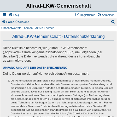
Allrad-LKW-Gemeinschaft
FAQ
Registrieren
Anmelden
S
Foren-Übersicht
Unbeantwortete Themen
Aktive Themen
u
c
Allrad-LKW-Gemeinschaft - Datenschutzerklärung
h
e
Diese Richtlinie beschreibt, wie „Allrad-LKW-Gemeinschaft“
(„https://www.allrad-lkw-gemeinschaft.de/phpBB3“) (im Folgenden „der
Betreiber“) die Daten verwendet, die während deines Foren-Besuchs
gesammelt werden.
UMFANG UND ART DER DATENSPEICHERUNG
Deine Daten werden auf vier verschiedene Arten gesammelt:
Die Forensoftware phpBB erstellt bei deinem Besuch des Boards mehrere Cookies.
Cookies sind kleine Textdateien, die dein Browser als temporäre Dateien ablegt und
die zwischen den einzelnen Aufrufen des Boards erhalten bleiben. In diesen Cookies
sind die aktuelle ID deiner Sitzung (damit dir alle Seitenaufrufe zugeordnet werden
können), Informationen über die von dir gelesenen Beiträge (zur Markierung dieser
als gelesen/ungelesen; sofern du nicht angemeldet bist) sowie Informationen über
deine Teilnahme an Umfragen (sofern du nicht angemeldet bist) gespeichert. Ferner
werden deine Benutzer-ID, ein Authentifizierungsschlüssel und eine Session-ID
gespeichert. Die Cookies haben standardmäßig eine Gültigkeit von einem Jahr. Alle
Cookies kannst du jederzeit über die Funktion „Alle Cookies löschen“ löschen.