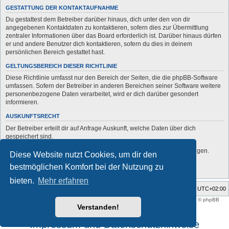
GESTATTUNG DER KONTAKTAUFNAHME
Du gestattest dem Betreiber darüber hinaus, dich unter den von dir
angegebenen Kontaktdaten zu kontaktieren, sofern dies zur Übermittlung
zentraler Informationen über das Board erforderlich ist. Darüber hinaus dürfen
er und andere Benutzer dich kontaktieren, sofern du dies in deinem
persönlichen Bereich gestattet hast.
GELTUNGSBEREICH DIESER RICHTLINIE
Diese Richtlinie umfasst nur den Bereich der Seiten, die die phpBB-Software
umfassen. Sofern der Betreiber in anderen Bereichen seiner Software weitere
personenbezogene Daten verarbeitet, wird er dich darüber gesondert
informieren.
AUSKUNFTSRECHT
Der Betreiber erteilt dir auf Anfrage Auskunft, welche Daten über dich
gespeichert sind.
Du kannst jederzeit die Löschung bzw. Sperrung deiner Daten verlangen.
Diese Website nutzt Cookies, um dir den
Kontaktiere hierzu bitte den Betreiber.
bestmöglichen Komfort bei der Nutzung zu
bieten.
Mehr erfahren
Foren-Übersicht
Alle Zeiten sind
UTC+02:00
Style developer by
support forum tricolor
,
Powered by
phpBB
® Forum Software © phpBB
Limited
Verstanden!
Deutsche Übersetzung durch
phpBB.de
Impressum und Datenschutzhinweise