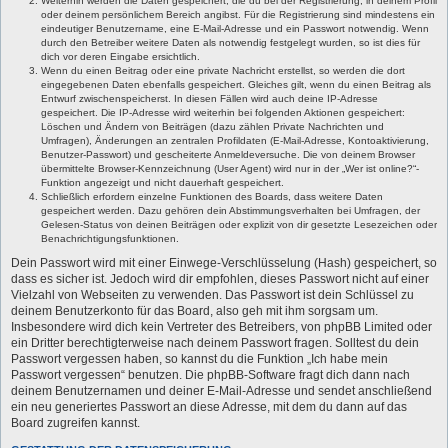
Weiterhin werden die Daten gespeichert, die du bei der Registrierung, in deinem Profil
oder deinem persönlichem Bereich angibst. Für die Registrierung sind mindestens ein
eindeutiger Benutzername, eine E-Mail-Adresse und ein Passwort notwendig. Wenn
durch den Betreiber weitere Daten als notwendig festgelegt wurden, so ist dies für
dich vor deren Eingabe ersichtlich.
Wenn du einen Beitrag oder eine private Nachricht erstellst, so werden die dort
eingegebenen Daten ebenfalls gespeichert. Gleiches gilt, wenn du einen Beitrag als
Entwurf zwischenspeicherst. In diesen Fällen wird auch deine IP-Adresse
gespeichert. Die IP-Adresse wird weiterhin bei folgenden Aktionen gespeichert:
Löschen und Ändern von Beiträgen (dazu zählen Private Nachrichten und
Umfragen), Änderungen an zentralen Profildaten (E-Mail-Adresse, Kontoaktivierung,
Benutzer-Passwort) und gescheiterte Anmeldeversuche. Die von deinem Browser
übermittelte Browser-Kennzeichnung (User Agent) wird nur in der „Wer ist online?“-
Funktion angezeigt und nicht dauerhaft gespeichert.
Schließlich erfordern einzelne Funktionen des Boards, dass weitere Daten
gespeichert werden. Dazu gehören dein Abstimmungsverhalten bei Umfragen, der
Gelesen-Status von deinen Beiträgen oder explizit von dir gesetzte Lesezeichen oder
Benachrichtigungsfunktionen.
Dein Passwort wird mit einer Einwege-Verschlüsselung (Hash) gespeichert, so
dass es sicher ist. Jedoch wird dir empfohlen, dieses Passwort nicht auf einer
Vielzahl von Webseiten zu verwenden. Das Passwort ist dein Schlüssel zu
deinem Benutzerkonto für das Board, also geh mit ihm sorgsam um.
Insbesondere wird dich kein Vertreter des Betreibers, von phpBB Limited oder
ein Dritter berechtigterweise nach deinem Passwort fragen. Solltest du dein
Passwort vergessen haben, so kannst du die Funktion „Ich habe mein
Passwort vergessen“ benutzen. Die phpBB-Software fragt dich dann nach
deinem Benutzernamen und deiner E-Mail-Adresse und sendet anschließend
ein neu generiertes Passwort an diese Adresse, mit dem du dann auf das
Board zugreifen kannst.