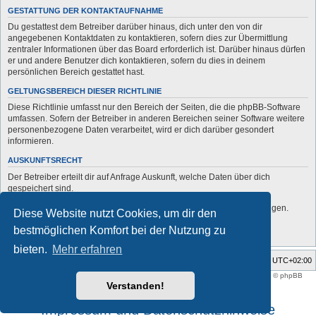
GESTATTUNG DER KONTAKTAUFNAHME
Du gestattest dem Betreiber darüber hinaus, dich unter den von dir
angegebenen Kontaktdaten zu kontaktieren, sofern dies zur Übermittlung
zentraler Informationen über das Board erforderlich ist. Darüber hinaus dürfen
er und andere Benutzer dich kontaktieren, sofern du dies in deinem
persönlichen Bereich gestattet hast.
GELTUNGSBEREICH DIESER RICHTLINIE
Diese Richtlinie umfasst nur den Bereich der Seiten, die die phpBB-Software
umfassen. Sofern der Betreiber in anderen Bereichen seiner Software weitere
personenbezogene Daten verarbeitet, wird er dich darüber gesondert
informieren.
AUSKUNFTSRECHT
Der Betreiber erteilt dir auf Anfrage Auskunft, welche Daten über dich
gespeichert sind.
Du kannst jederzeit die Löschung bzw. Sperrung deiner Daten verlangen.
Diese Website nutzt Cookies, um dir den
Kontaktiere hierzu bitte den Betreiber.
bestmöglichen Komfort bei der Nutzung zu
bieten.
Mehr erfahren
Foren-Übersicht
Alle Zeiten sind
UTC+02:00
Style developer by
support forum tricolor
,
Powered by
phpBB
® Forum Software © phpBB
Limited
Verstanden!
Deutsche Übersetzung durch
phpBB.de
Impressum und Datenschutzhinweise