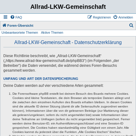
Allrad-LKW-Gemeinschaft
FAQ
Registrieren
Anmelden
S
Foren-Übersicht
Unbeantwortete Themen
Aktive Themen
u
c
Allrad-LKW-Gemeinschaft - Datenschutzerklärung
h
e
Diese Richtlinie beschreibt, wie „Allrad-LKW-Gemeinschaft“
(„https://www.allrad-lkw-gemeinschaft.de/phpBB3“) (im Folgenden „der
Betreiber“) die Daten verwendet, die während deines Foren-Besuchs
gesammelt werden.
UMFANG UND ART DER DATENSPEICHERUNG
Deine Daten werden auf vier verschiedene Arten gesammelt:
Die Forensoftware phpBB erstellt bei deinem Besuch des Boards mehrere Cookies.
Cookies sind kleine Textdateien, die dein Browser als temporäre Dateien ablegt und
die zwischen den einzelnen Aufrufen des Boards erhalten bleiben. In diesen Cookies
sind die aktuelle ID deiner Sitzung (damit dir alle Seitenaufrufe zugeordnet werden
können), Informationen über die von dir gelesenen Beiträge (zur Markierung dieser
als gelesen/ungelesen; sofern du nicht angemeldet bist) sowie Informationen über
deine Teilnahme an Umfragen (sofern du nicht angemeldet bist) gespeichert. Ferner
werden deine Benutzer-ID, ein Authentifizierungsschlüssel und eine Session-ID
gespeichert. Die Cookies haben standardmäßig eine Gültigkeit von einem Jahr. Alle
Cookies kannst du jederzeit über die Funktion „Alle Cookies löschen“ löschen.