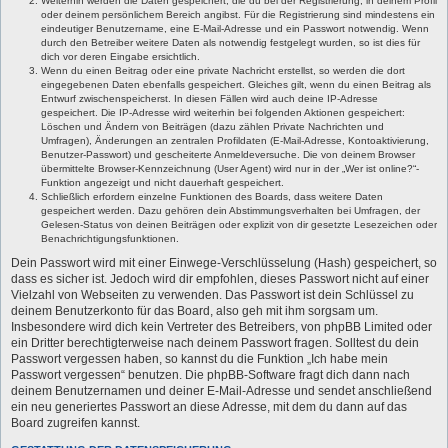
Weiterhin werden die Daten gespeichert, die du bei der Registrierung, in deinem Profil
oder deinem persönlichem Bereich angibst. Für die Registrierung sind mindestens ein
eindeutiger Benutzername, eine E-Mail-Adresse und ein Passwort notwendig. Wenn
durch den Betreiber weitere Daten als notwendig festgelegt wurden, so ist dies für
dich vor deren Eingabe ersichtlich.
Wenn du einen Beitrag oder eine private Nachricht erstellst, so werden die dort
eingegebenen Daten ebenfalls gespeichert. Gleiches gilt, wenn du einen Beitrag als
Entwurf zwischenspeicherst. In diesen Fällen wird auch deine IP-Adresse
gespeichert. Die IP-Adresse wird weiterhin bei folgenden Aktionen gespeichert:
Löschen und Ändern von Beiträgen (dazu zählen Private Nachrichten und
Umfragen), Änderungen an zentralen Profildaten (E-Mail-Adresse, Kontoaktivierung,
Benutzer-Passwort) und gescheiterte Anmeldeversuche. Die von deinem Browser
übermittelte Browser-Kennzeichnung (User Agent) wird nur in der „Wer ist online?“-
Funktion angezeigt und nicht dauerhaft gespeichert.
Schließlich erfordern einzelne Funktionen des Boards, dass weitere Daten
gespeichert werden. Dazu gehören dein Abstimmungsverhalten bei Umfragen, der
Gelesen-Status von deinen Beiträgen oder explizit von dir gesetzte Lesezeichen oder
Benachrichtigungsfunktionen.
Dein Passwort wird mit einer Einwege-Verschlüsselung (Hash) gespeichert, so
dass es sicher ist. Jedoch wird dir empfohlen, dieses Passwort nicht auf einer
Vielzahl von Webseiten zu verwenden. Das Passwort ist dein Schlüssel zu
deinem Benutzerkonto für das Board, also geh mit ihm sorgsam um.
Insbesondere wird dich kein Vertreter des Betreibers, von phpBB Limited oder
ein Dritter berechtigterweise nach deinem Passwort fragen. Solltest du dein
Passwort vergessen haben, so kannst du die Funktion „Ich habe mein
Passwort vergessen“ benutzen. Die phpBB-Software fragt dich dann nach
deinem Benutzernamen und deiner E-Mail-Adresse und sendet anschließend
ein neu generiertes Passwort an diese Adresse, mit dem du dann auf das
Board zugreifen kannst.