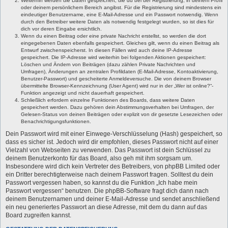
Weiterhin werden die Daten gespeichert, die du bei der Registrierung, in deinem Profil
oder deinem persönlichem Bereich angibst. Für die Registrierung sind mindestens ein
eindeutiger Benutzername, eine E-Mail-Adresse und ein Passwort notwendig. Wenn
durch den Betreiber weitere Daten als notwendig festgelegt wurden, so ist dies für
dich vor deren Eingabe ersichtlich.
Wenn du einen Beitrag oder eine private Nachricht erstellst, so werden die dort
eingegebenen Daten ebenfalls gespeichert. Gleiches gilt, wenn du einen Beitrag als
Entwurf zwischenspeicherst. In diesen Fällen wird auch deine IP-Adresse
gespeichert. Die IP-Adresse wird weiterhin bei folgenden Aktionen gespeichert:
Löschen und Ändern von Beiträgen (dazu zählen Private Nachrichten und
Umfragen), Änderungen an zentralen Profildaten (E-Mail-Adresse, Kontoaktivierung,
Benutzer-Passwort) und gescheiterte Anmeldeversuche. Die von deinem Browser
übermittelte Browser-Kennzeichnung (User Agent) wird nur in der „Wer ist online?“-
Funktion angezeigt und nicht dauerhaft gespeichert.
Schließlich erfordern einzelne Funktionen des Boards, dass weitere Daten
gespeichert werden. Dazu gehören dein Abstimmungsverhalten bei Umfragen, der
Gelesen-Status von deinen Beiträgen oder explizit von dir gesetzte Lesezeichen oder
Benachrichtigungsfunktionen.
Dein Passwort wird mit einer Einwege-Verschlüsselung (Hash) gespeichert, so
dass es sicher ist. Jedoch wird dir empfohlen, dieses Passwort nicht auf einer
Vielzahl von Webseiten zu verwenden. Das Passwort ist dein Schlüssel zu
deinem Benutzerkonto für das Board, also geh mit ihm sorgsam um.
Insbesondere wird dich kein Vertreter des Betreibers, von phpBB Limited oder
ein Dritter berechtigterweise nach deinem Passwort fragen. Solltest du dein
Passwort vergessen haben, so kannst du die Funktion „Ich habe mein
Passwort vergessen“ benutzen. Die phpBB-Software fragt dich dann nach
deinem Benutzernamen und deiner E-Mail-Adresse und sendet anschließend
ein neu generiertes Passwort an diese Adresse, mit dem du dann auf das
Board zugreifen kannst.