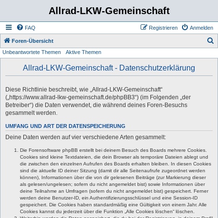
Allrad-LKW-Gemeinschaft
FAQ
Registrieren
Anmelden
S
Foren-Übersicht
Unbeantwortete Themen
Aktive Themen
u
c
Allrad-LKW-Gemeinschaft - Datenschutzerklärung
h
e
Diese Richtlinie beschreibt, wie „Allrad-LKW-Gemeinschaft“
(„https://www.allrad-lkw-gemeinschaft.de/phpBB3“) (im Folgenden „der
Betreiber“) die Daten verwendet, die während deines Foren-Besuchs
gesammelt werden.
UMFANG UND ART DER DATENSPEICHERUNG
Deine Daten werden auf vier verschiedene Arten gesammelt:
Die Forensoftware phpBB erstellt bei deinem Besuch des Boards mehrere Cookies.
Cookies sind kleine Textdateien, die dein Browser als temporäre Dateien ablegt und
die zwischen den einzelnen Aufrufen des Boards erhalten bleiben. In diesen Cookies
sind die aktuelle ID deiner Sitzung (damit dir alle Seitenaufrufe zugeordnet werden
können), Informationen über die von dir gelesenen Beiträge (zur Markierung dieser
als gelesen/ungelesen; sofern du nicht angemeldet bist) sowie Informationen über
deine Teilnahme an Umfragen (sofern du nicht angemeldet bist) gespeichert. Ferner
werden deine Benutzer-ID, ein Authentifizierungsschlüssel und eine Session-ID
gespeichert. Die Cookies haben standardmäßig eine Gültigkeit von einem Jahr. Alle
Cookies kannst du jederzeit über die Funktion „Alle Cookies löschen“ löschen.