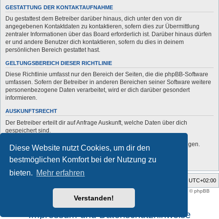
GESTATTUNG DER KONTAKTAUFNAHME
Du gestattest dem Betreiber darüber hinaus, dich unter den von dir
angegebenen Kontaktdaten zu kontaktieren, sofern dies zur Übermittlung
zentraler Informationen über das Board erforderlich ist. Darüber hinaus dürfen
er und andere Benutzer dich kontaktieren, sofern du dies in deinem
persönlichen Bereich gestattet hast.
GELTUNGSBEREICH DIESER RICHTLINIE
Diese Richtlinie umfasst nur den Bereich der Seiten, die die phpBB-Software
umfassen. Sofern der Betreiber in anderen Bereichen seiner Software weitere
personenbezogene Daten verarbeitet, wird er dich darüber gesondert
informieren.
AUSKUNFTSRECHT
Der Betreiber erteilt dir auf Anfrage Auskunft, welche Daten über dich
gespeichert sind.
Du kannst jederzeit die Löschung bzw. Sperrung deiner Daten verlangen.
Diese Website nutzt Cookies, um dir den
Kontaktiere hierzu bitte den Betreiber.
bestmöglichen Komfort bei der Nutzung zu
bieten.
Mehr erfahren
Foren-Übersicht
Alle Zeiten sind
UTC+02:00
Style developer by
support forum tricolor
,
Powered by
phpBB
® Forum Software © phpBB
Limited
Verstanden!
Deutsche Übersetzung durch
phpBB.de
Impressum und Datenschutzhinweise