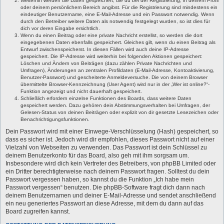
Weiterhin werden die Daten gespeichert, die du bei der Registrierung, in deinem Profil
oder deinem persönlichem Bereich angibst. Für die Registrierung sind mindestens ein
eindeutiger Benutzername, eine E-Mail-Adresse und ein Passwort notwendig. Wenn
durch den Betreiber weitere Daten als notwendig festgelegt wurden, so ist dies für
dich vor deren Eingabe ersichtlich.
Wenn du einen Beitrag oder eine private Nachricht erstellst, so werden die dort
eingegebenen Daten ebenfalls gespeichert. Gleiches gilt, wenn du einen Beitrag als
Entwurf zwischenspeicherst. In diesen Fällen wird auch deine IP-Adresse
gespeichert. Die IP-Adresse wird weiterhin bei folgenden Aktionen gespeichert:
Löschen und Ändern von Beiträgen (dazu zählen Private Nachrichten und
Umfragen), Änderungen an zentralen Profildaten (E-Mail-Adresse, Kontoaktivierung,
Benutzer-Passwort) und gescheiterte Anmeldeversuche. Die von deinem Browser
übermittelte Browser-Kennzeichnung (User Agent) wird nur in der „Wer ist online?“-
Funktion angezeigt und nicht dauerhaft gespeichert.
Schließlich erfordern einzelne Funktionen des Boards, dass weitere Daten
gespeichert werden. Dazu gehören dein Abstimmungsverhalten bei Umfragen, der
Gelesen-Status von deinen Beiträgen oder explizit von dir gesetzte Lesezeichen oder
Benachrichtigungsfunktionen.
Dein Passwort wird mit einer Einwege-Verschlüsselung (Hash) gespeichert, so
dass es sicher ist. Jedoch wird dir empfohlen, dieses Passwort nicht auf einer
Vielzahl von Webseiten zu verwenden. Das Passwort ist dein Schlüssel zu
deinem Benutzerkonto für das Board, also geh mit ihm sorgsam um.
Insbesondere wird dich kein Vertreter des Betreibers, von phpBB Limited oder
ein Dritter berechtigterweise nach deinem Passwort fragen. Solltest du dein
Passwort vergessen haben, so kannst du die Funktion „Ich habe mein
Passwort vergessen“ benutzen. Die phpBB-Software fragt dich dann nach
deinem Benutzernamen und deiner E-Mail-Adresse und sendet anschließend
ein neu generiertes Passwort an diese Adresse, mit dem du dann auf das
Board zugreifen kannst.