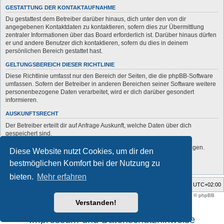
GESTATTUNG DER KONTAKTAUFNAHME
Du gestattest dem Betreiber darüber hinaus, dich unter den von dir
angegebenen Kontaktdaten zu kontaktieren, sofern dies zur Übermittlung
zentraler Informationen über das Board erforderlich ist. Darüber hinaus dürfen
er und andere Benutzer dich kontaktieren, sofern du dies in deinem
persönlichen Bereich gestattet hast.
GELTUNGSBEREICH DIESER RICHTLINIE
Diese Richtlinie umfasst nur den Bereich der Seiten, die die phpBB-Software
umfassen. Sofern der Betreiber in anderen Bereichen seiner Software weitere
personenbezogene Daten verarbeitet, wird er dich darüber gesondert
informieren.
AUSKUNFTSRECHT
Der Betreiber erteilt dir auf Anfrage Auskunft, welche Daten über dich
gespeichert sind.
Du kannst jederzeit die Löschung bzw. Sperrung deiner Daten verlangen.
Diese Website nutzt Cookies, um dir den
Kontaktiere hierzu bitte den Betreiber.
bestmöglichen Komfort bei der Nutzung zu
bieten.
Mehr erfahren
Foren-Übersicht
Alle Zeiten sind
UTC+02:00
Style developer by
support forum tricolor
,
Powered by
phpBB
® Forum Software © phpBB
Limited
Verstanden!
Deutsche Übersetzung durch
phpBB.de
Impressum und Datenschutzhinweise