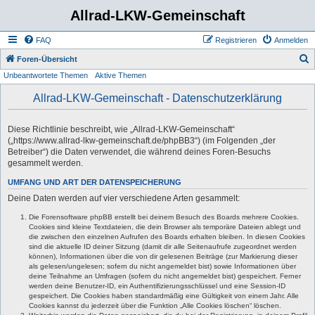
Allrad-LKW-Gemeinschaft
FAQ
Registrieren
Anmelden
S
Foren-Übersicht
Unbeantwortete Themen
Aktive Themen
u
c
Allrad-LKW-Gemeinschaft - Datenschutzerklärung
h
e
Diese Richtlinie beschreibt, wie „Allrad-LKW-Gemeinschaft“
(„https://www.allrad-lkw-gemeinschaft.de/phpBB3“) (im Folgenden „der
Betreiber“) die Daten verwendet, die während deines Foren-Besuchs
gesammelt werden.
UMFANG UND ART DER DATENSPEICHERUNG
Deine Daten werden auf vier verschiedene Arten gesammelt:
Die Forensoftware phpBB erstellt bei deinem Besuch des Boards mehrere Cookies.
Cookies sind kleine Textdateien, die dein Browser als temporäre Dateien ablegt und
die zwischen den einzelnen Aufrufen des Boards erhalten bleiben. In diesen Cookies
sind die aktuelle ID deiner Sitzung (damit dir alle Seitenaufrufe zugeordnet werden
können), Informationen über die von dir gelesenen Beiträge (zur Markierung dieser
als gelesen/ungelesen; sofern du nicht angemeldet bist) sowie Informationen über
deine Teilnahme an Umfragen (sofern du nicht angemeldet bist) gespeichert. Ferner
werden deine Benutzer-ID, ein Authentifizierungsschlüssel und eine Session-ID
gespeichert. Die Cookies haben standardmäßig eine Gültigkeit von einem Jahr. Alle
Cookies kannst du jederzeit über die Funktion „Alle Cookies löschen“ löschen.