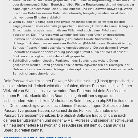
Weiterhin werden die Daten gespeichert, die du bei der Registrierung, in deinem Profil
oder deinem persönlichem Bereich angibst. Für die Registrierung sind mindestens ein
eindeutiger Benutzername, eine E-Mail-Adresse und ein Passwort notwendig. Wenn
durch den Betreiber weitere Daten als notwendig festgelegt wurden, so ist dies für
dich vor deren Eingabe ersichtlich.
Wenn du einen Beitrag oder eine private Nachricht erstellst, so werden die dort
eingegebenen Daten ebenfalls gespeichert. Gleiches gilt, wenn du einen Beitrag als
Entwurf zwischenspeicherst. In diesen Fällen wird auch deine IP-Adresse
gespeichert. Die IP-Adresse wird weiterhin bei folgenden Aktionen gespeichert:
Löschen und Ändern von Beiträgen (dazu zählen Private Nachrichten und
Umfragen), Änderungen an zentralen Profildaten (E-Mail-Adresse, Kontoaktivierung,
Benutzer-Passwort) und gescheiterte Anmeldeversuche. Die von deinem Browser
übermittelte Browser-Kennzeichnung (User Agent) wird nur in der „Wer ist online?“-
Funktion angezeigt und nicht dauerhaft gespeichert.
Schließlich erfordern einzelne Funktionen des Boards, dass weitere Daten
gespeichert werden. Dazu gehören dein Abstimmungsverhalten bei Umfragen, der
Gelesen-Status von deinen Beiträgen oder explizit von dir gesetzte Lesezeichen oder
Benachrichtigungsfunktionen.
Dein Passwort wird mit einer Einwege-Verschlüsselung (Hash) gespeichert, so
dass es sicher ist. Jedoch wird dir empfohlen, dieses Passwort nicht auf einer
Vielzahl von Webseiten zu verwenden. Das Passwort ist dein Schlüssel zu
deinem Benutzerkonto für das Board, also geh mit ihm sorgsam um.
Insbesondere wird dich kein Vertreter des Betreibers, von phpBB Limited oder
ein Dritter berechtigterweise nach deinem Passwort fragen. Solltest du dein
Passwort vergessen haben, so kannst du die Funktion „Ich habe mein
Passwort vergessen“ benutzen. Die phpBB-Software fragt dich dann nach
deinem Benutzernamen und deiner E-Mail-Adresse und sendet anschließend
ein neu generiertes Passwort an diese Adresse, mit dem du dann auf das
Board zugreifen kannst.