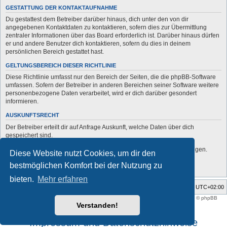
GESTATTUNG DER KONTAKTAUFNAHME
Du gestattest dem Betreiber darüber hinaus, dich unter den von dir
angegebenen Kontaktdaten zu kontaktieren, sofern dies zur Übermittlung
zentraler Informationen über das Board erforderlich ist. Darüber hinaus dürfen
er und andere Benutzer dich kontaktieren, sofern du dies in deinem
persönlichen Bereich gestattet hast.
GELTUNGSBEREICH DIESER RICHTLINIE
Diese Richtlinie umfasst nur den Bereich der Seiten, die die phpBB-Software
umfassen. Sofern der Betreiber in anderen Bereichen seiner Software weitere
personenbezogene Daten verarbeitet, wird er dich darüber gesondert
informieren.
AUSKUNFTSRECHT
Der Betreiber erteilt dir auf Anfrage Auskunft, welche Daten über dich
gespeichert sind.
Du kannst jederzeit die Löschung bzw. Sperrung deiner Daten verlangen.
Diese Website nutzt Cookies, um dir den
Kontaktiere hierzu bitte den Betreiber.
bestmöglichen Komfort bei der Nutzung zu
bieten.
Mehr erfahren
Foren-Übersicht
Alle Zeiten sind
UTC+02:00
Style developer by
support forum tricolor
,
Powered by
phpBB
® Forum Software © phpBB
Limited
Verstanden!
Deutsche Übersetzung durch
phpBB.de
Impressum und Datenschutzhinweise