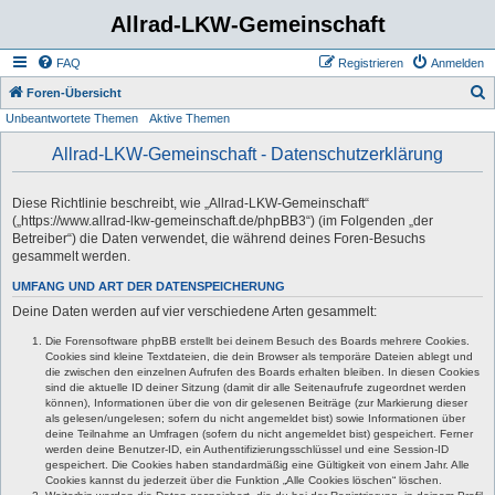
Allrad-LKW-Gemeinschaft
FAQ
Registrieren
Anmelden
S
Foren-Übersicht
Unbeantwortete Themen
Aktive Themen
u
c
Allrad-LKW-Gemeinschaft - Datenschutzerklärung
h
e
Diese Richtlinie beschreibt, wie „Allrad-LKW-Gemeinschaft“
(„https://www.allrad-lkw-gemeinschaft.de/phpBB3“) (im Folgenden „der
Betreiber“) die Daten verwendet, die während deines Foren-Besuchs
gesammelt werden.
UMFANG UND ART DER DATENSPEICHERUNG
Deine Daten werden auf vier verschiedene Arten gesammelt:
Die Forensoftware phpBB erstellt bei deinem Besuch des Boards mehrere Cookies.
Cookies sind kleine Textdateien, die dein Browser als temporäre Dateien ablegt und
die zwischen den einzelnen Aufrufen des Boards erhalten bleiben. In diesen Cookies
sind die aktuelle ID deiner Sitzung (damit dir alle Seitenaufrufe zugeordnet werden
können), Informationen über die von dir gelesenen Beiträge (zur Markierung dieser
als gelesen/ungelesen; sofern du nicht angemeldet bist) sowie Informationen über
deine Teilnahme an Umfragen (sofern du nicht angemeldet bist) gespeichert. Ferner
werden deine Benutzer-ID, ein Authentifizierungsschlüssel und eine Session-ID
gespeichert. Die Cookies haben standardmäßig eine Gültigkeit von einem Jahr. Alle
Cookies kannst du jederzeit über die Funktion „Alle Cookies löschen“ löschen.