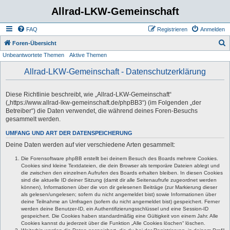
Allrad-LKW-Gemeinschaft
FAQ
Registrieren
Anmelden
S
Foren-Übersicht
Unbeantwortete Themen
Aktive Themen
u
c
Allrad-LKW-Gemeinschaft - Datenschutzerklärung
h
e
Diese Richtlinie beschreibt, wie „Allrad-LKW-Gemeinschaft“
(„https://www.allrad-lkw-gemeinschaft.de/phpBB3“) (im Folgenden „der
Betreiber“) die Daten verwendet, die während deines Foren-Besuchs
gesammelt werden.
UMFANG UND ART DER DATENSPEICHERUNG
Deine Daten werden auf vier verschiedene Arten gesammelt:
Die Forensoftware phpBB erstellt bei deinem Besuch des Boards mehrere Cookies.
Cookies sind kleine Textdateien, die dein Browser als temporäre Dateien ablegt und
die zwischen den einzelnen Aufrufen des Boards erhalten bleiben. In diesen Cookies
sind die aktuelle ID deiner Sitzung (damit dir alle Seitenaufrufe zugeordnet werden
können), Informationen über die von dir gelesenen Beiträge (zur Markierung dieser
als gelesen/ungelesen; sofern du nicht angemeldet bist) sowie Informationen über
deine Teilnahme an Umfragen (sofern du nicht angemeldet bist) gespeichert. Ferner
werden deine Benutzer-ID, ein Authentifizierungsschlüssel und eine Session-ID
gespeichert. Die Cookies haben standardmäßig eine Gültigkeit von einem Jahr. Alle
Cookies kannst du jederzeit über die Funktion „Alle Cookies löschen“ löschen.