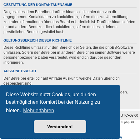
GESTATTUNG DER KONTAKTAUFNAHME
Du gestattest dem Betreiber darüber hinaus, dich unter den von dir
angegebenen Kontaktdaten zu kontaktieren, sofern dies zur Übermittlung
zentraler Informationen über das Board erforderlich ist. Darüber hinaus dürfen
er und andere Benutzer dich kontaktieren, sofern du dies in deinem
persönlichen Bereich gestattet hast.
GELTUNGSBEREICH DIESER RICHTLINIE
Diese Richtlinie umfasst nur den Bereich der Seiten, die die phpBB-Software
umfassen. Sofern der Betreiber in anderen Bereichen seiner Software weitere
personenbezogene Daten verarbeitet, wird er dich darüber gesondert
informieren.
AUSKUNFTSRECHT
Der Betreiber erteilt dir auf Anfrage Auskunft, welche Daten über dich
gespeichert sind.
Du kannst jederzeit die Löschung bzw. Sperrung deiner Daten verlangen.
Diese Website nutzt Cookies, um dir den
Kontaktiere hierzu bitte den Betreiber.
bestmöglichen Komfort bei der Nutzung zu
bieten.
Mehr erfahren
Foren-Übersicht
Alle Zeiten sind
UTC+02:00
Style developer by
support forum tricolor
,
Powered by
phpBB
® Forum Software © phpBB
Limited
Verstanden!
Deutsche Übersetzung durch
phpBB.de
Impressum und Datenschutzhinweise