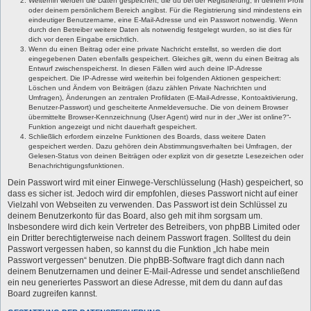
Weiterhin werden die Daten gespeichert, die du bei der Registrierung, in deinem Profil
oder deinem persönlichem Bereich angibst. Für die Registrierung sind mindestens ein
eindeutiger Benutzername, eine E-Mail-Adresse und ein Passwort notwendig. Wenn
durch den Betreiber weitere Daten als notwendig festgelegt wurden, so ist dies für
dich vor deren Eingabe ersichtlich.
Wenn du einen Beitrag oder eine private Nachricht erstellst, so werden die dort
eingegebenen Daten ebenfalls gespeichert. Gleiches gilt, wenn du einen Beitrag als
Entwurf zwischenspeicherst. In diesen Fällen wird auch deine IP-Adresse
gespeichert. Die IP-Adresse wird weiterhin bei folgenden Aktionen gespeichert:
Löschen und Ändern von Beiträgen (dazu zählen Private Nachrichten und
Umfragen), Änderungen an zentralen Profildaten (E-Mail-Adresse, Kontoaktivierung,
Benutzer-Passwort) und gescheiterte Anmeldeversuche. Die von deinem Browser
übermittelte Browser-Kennzeichnung (User Agent) wird nur in der „Wer ist online?“-
Funktion angezeigt und nicht dauerhaft gespeichert.
Schließlich erfordern einzelne Funktionen des Boards, dass weitere Daten
gespeichert werden. Dazu gehören dein Abstimmungsverhalten bei Umfragen, der
Gelesen-Status von deinen Beiträgen oder explizit von dir gesetzte Lesezeichen oder
Benachrichtigungsfunktionen.
Dein Passwort wird mit einer Einwege-Verschlüsselung (Hash) gespeichert, so
dass es sicher ist. Jedoch wird dir empfohlen, dieses Passwort nicht auf einer
Vielzahl von Webseiten zu verwenden. Das Passwort ist dein Schlüssel zu
deinem Benutzerkonto für das Board, also geh mit ihm sorgsam um.
Insbesondere wird dich kein Vertreter des Betreibers, von phpBB Limited oder
ein Dritter berechtigterweise nach deinem Passwort fragen. Solltest du dein
Passwort vergessen haben, so kannst du die Funktion „Ich habe mein
Passwort vergessen“ benutzen. Die phpBB-Software fragt dich dann nach
deinem Benutzernamen und deiner E-Mail-Adresse und sendet anschließend
ein neu generiertes Passwort an diese Adresse, mit dem du dann auf das
Board zugreifen kannst.