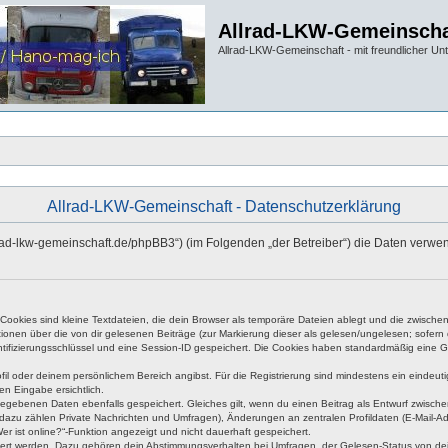
Allrad-LKW-Gemeinscha
Allrad-LKW-Gemeinschaft - mit freundlicher Un
Allrad-LKW-Gemeinschaft - Datenschutzerklärung
allrad-lkw-gemeinschaft.de/phpBB3“) (im Folgenden „der Betreiber“) die Daten ve
okies sind kleine Textdateien, die dein Browser als temporäre Dateien ablegt und die zwischen 
ationen über die von dir gelesenen Beiträge (zur Markierung dieser als gelesen/ungelesen; sofer
tifizierungsschlüssel und eine Session-ID gespeichert. Die Cookies haben standardmäßig eine Gült
rofil oder deinem persönlichem Bereich angibst. Für die Registrierung sind mindestens ein eind
en Eingabe ersichtlich.
ngegebenen Daten ebenfalls gespeichert. Gleiches gilt, wenn du einen Beitrag als Entwurf zwische
dazu zählen Private Nachrichten und Umfragen), Änderungen an zentralen Profildaten (E-Mail-A
r ist online?“-Funktion angezeigt und nicht dauerhaft gespeichert.
hert werden. Dazu gehören dein Abstimmungsverhalten bei Umfragen, der Gelesen-Status von dein