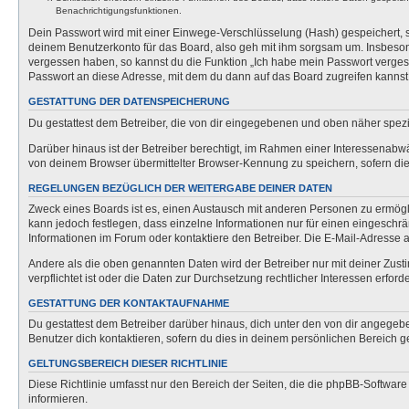
Benachrichtigungsfunktionen.
Dein Passwort wird mit einer Einwege-Verschlüsselung (Hash) gespeichert, so
deinem Benutzerkonto für das Board, also geh mit ihm sorgsam um. Insbesonde
vergessen haben, so kannst du die Funktion „Ich habe mein Passwort verge
Passwort an diese Adresse, mit dem du dann auf das Board zugreifen kannst
GESTATTUNG DER DATENSPEICHERUNG
Du gestattest dem Betreiber, die von dir eingegebenen und oben näher spezi
Darüber hinaus ist der Betreiber berechtigt, im Rahmen einer Interessenabw
von deinem Browser übermittelter Browser-Kennung zu speichern, sofern dies
REGELUNGEN BEZÜGLICH DER WEITERGABE DEINER DATEN
Zweck eines Boards ist es, einen Austausch mit anderen Personen zu ermöglich
kann jedoch festlegen, dass einzelne Informationen nur für einen eingeschrä
Informationen im Forum oder kontaktiere den Betreiber. Die E-Mail-Adresse a
Andere als die oben genannten Daten wird der Betreiber nur mit deiner Zusti
verpflichtet ist oder die Daten zur Durchsetzung rechtlicher Interessen erforde
GESTATTUNG DER KONTAKTAUFNAHME
Du gestattest dem Betreiber darüber hinaus, dich unter den von dir angegebe
Benutzer dich kontaktieren, sofern du dies in deinem persönlichen Bereich ge
GELTUNGSBEREICH DIESER RICHTLINIE
Diese Richtlinie umfasst nur den Bereich der Seiten, die die phpBB-Softwar
informieren.