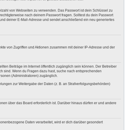
ielzahl von Webseiten zu verwenden. Das Passwort ist dein Schlüssel zu
erechtigterweise nach deinem Passwort fragen. Solltest du dein Passwort
und deiner E-Mail-Adresse und sendet anschließend ein neu generiertes
unkte von Zugriffen und Aktionen zusammen mit deiner IP-Adresse und der
lten Beiträge im Internet öffentlich zugänglich sein können. Der Betreiber
nglich sind. Wenn du Fragen dazu hast, suche nach entsprechenden
ersonen (Administratoren) zugänglich.
gelungen zur Weitergabe der Daten (z. B. an Strafverfolgungsbehörden)
onen über das Board erforderlich ist. Darüber hinaus dürfen er und andere
rsonenbezogene Daten verarbeitet, wird er dich darüber gesondert