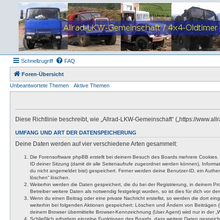
Schnellzugriff
FAQ
Foren-Übersicht
Unbeantwortete Themen
Aktive Themen
Diese Richtlinie beschreibt, wie „Allrad-LKW-Gemeinschaft“ („https://www.
UMFANG UND ART DER DATENSPEICHERUNG
Deine Daten werden auf vier verschiedene Arten gesammelt:
Die Forensoftware phpBB erstellt bei deinem Besuch des Boards mehrere Cookies. Co
ID deiner Sitzung (damit dir alle Seitenaufrufe zugeordnet werden können), Inform
du nicht angemeldet bist) gespeichert. Ferner werden deine Benutzer-ID, ein Authen
löschen“ löschen.
Weiterhin werden die Daten gespeichert, die du bei der Registrierung, in deinem P
Betreiber weitere Daten als notwendig festgelegt wurden, so ist dies für dich vor der
Wenn du einen Beitrag oder eine private Nachricht erstellst, so werden die dort ei
weiterhin bei folgenden Aktionen gespeichert: Löschen und Ändern von Beiträgen (
deinem Browser übermittelte Browser-Kennzeichnung (User Agent) wird nur in der „We
Schließlich erfordern einzelne Funktionen des Boards, dass weitere Daten gespeic