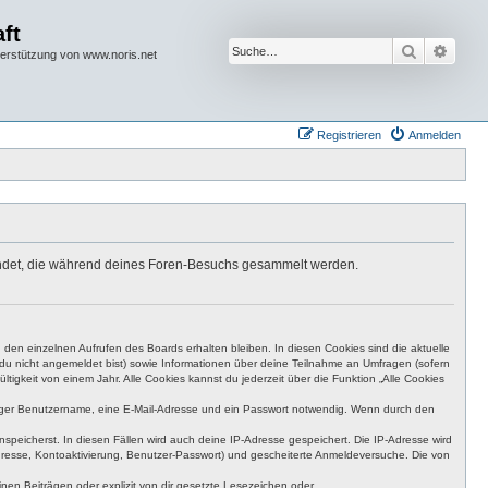
ft
Suche
Erwei
terstützung von www.noris.net
Registrieren
Anmelden
rwendet, die während deines Foren-Besuchs gesammelt werden.
den einzelnen Aufrufen des Boards erhalten bleiben. In diesen Cookies sind die aktuelle
n du nicht angemeldet bist) sowie Informationen über deine Teilnahme an Umfragen (sofern
igkeit von einem Jahr. Alle Cookies kannst du jederzeit über die Funktion „Alle Cookies
eutiger Benutzername, eine E-Mail-Adresse und ein Passwort notwendig. Wenn durch den
nspeicherst. In diesen Fällen wird auch deine IP-Adresse gespeichert. Die IP-Adresse wird
dresse, Kontoaktivierung, Benutzer-Passwort) und gescheiterte Anmeldeversuche. Die von
en Beiträgen oder explizit von dir gesetzte Lesezeichen oder