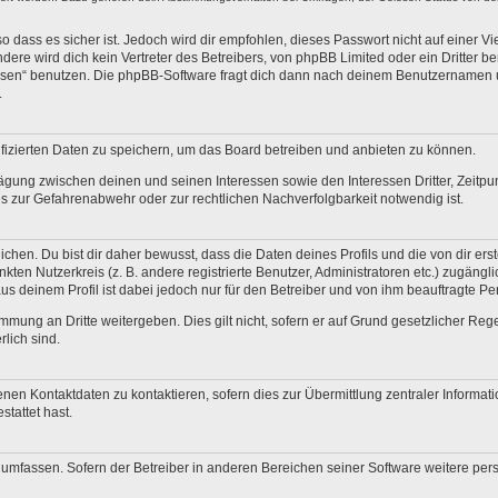
 dass es sicher ist. Jedoch wird dir empfohlen, dieses Passwort nicht auf einer V
re wird dich kein Vertreter des Betreibers, von phpBB Limited oder ein Dritter b
ssen“ benutzen. Die phpBB-Software fragt dich dann nach deinem Benutzernamen 
.
fizierten Daten zu speichern, um das Board betreiben und anbieten zu können.
ägung zwischen deinen und seinen Interessen sowie den Interessen Dritter, Zeitp
 zur Gefahrenabwehr oder zur rechtlichen Nachverfolgbarkeit notwendig ist.
en. Du bist dir daher bewusst, dass die Daten deines Profils und die von dir erstel
nkten Nutzerkreis (z. B. andere registrierte Benutzer, Administratoren etc.) zugä
us deinem Profil ist dabei jedoch nur für den Betreiber und von ihm beauftragte P
mmung an Dritte weitergeben. Dies gilt nicht, sofern er auf Grund gesetzlicher Re
rlich sind.
nen Kontaktdaten zu kontaktieren, sofern dies zur Übermittlung zentraler Informati
stattet hast.
e umfassen. Sofern der Betreiber in anderen Bereichen seiner Software weitere pe