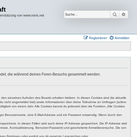
ft
Suche
Erwei
terstützung von www.noris.net
Registrieren
Anmelden
rwendet, die während deines Foren-Besuchs gesammelt werden.
den einzelnen Aufrufen des Boards erhalten bleiben. In diesen Cookies sind die aktuelle
n du nicht angemeldet bist) sowie Informationen über deine Teilnahme an Umfragen (sofern
igkeit von einem Jahr. Alle Cookies kannst du jederzeit über die Funktion „Alle Cookies
eutiger Benutzername, eine E-Mail-Adresse und ein Passwort notwendig. Wenn durch den
nspeicherst. In diesen Fällen wird auch deine IP-Adresse gespeichert. Die IP-Adresse wird
dresse, Kontoaktivierung, Benutzer-Passwort) und gescheiterte Anmeldeversuche. Die von
en Beiträgen oder explizit von dir gesetzte Lesezeichen oder