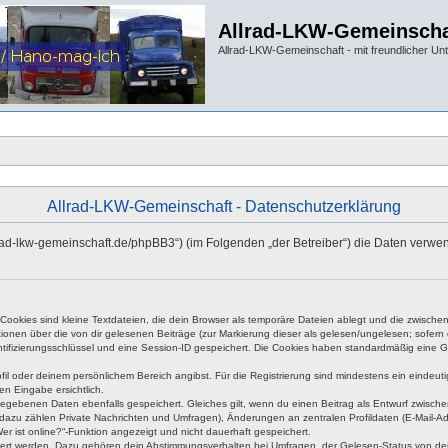
Allrad-LKW-Gemeinscha
Allrad-LKW-Gemeinschaft - mit freundlicher Un
Allrad-LKW-Gemeinschaft - Datenschutzerklärung
allrad-lkw-gemeinschaft.de/phpBB3“) (im Folgenden „der Betreiber“) die Daten ve
okies sind kleine Textdateien, die dein Browser als temporäre Dateien ablegt und die zwischen 
ationen über die von dir gelesenen Beiträge (zur Markierung dieser als gelesen/ungelesen; sofer
tifizierungsschlüssel und eine Session-ID gespeichert. Die Cookies haben standardmäßig eine Gült
rofil oder deinem persönlichem Bereich angibst. Für die Registrierung sind mindestens ein eind
en Eingabe ersichtlich.
ngegebenen Daten ebenfalls gespeichert. Gleiches gilt, wenn du einen Beitrag als Entwurf zwische
dazu zählen Private Nachrichten und Umfragen), Änderungen an zentralen Profildaten (E-Mail-A
r ist online?“-Funktion angezeigt und nicht dauerhaft gespeichert.
hert werden. Dazu gehören dein Abstimmungsverhalten bei Umfragen, der Gelesen-Status von dein