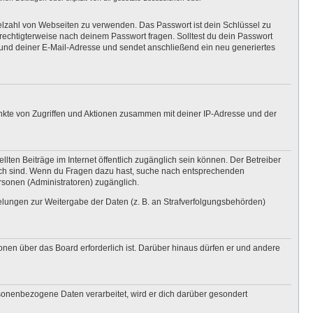
ielzahl von Webseiten zu verwenden. Das Passwort ist dein Schlüssel zu
erechtigterweise nach deinem Passwort fragen. Solltest du dein Passwort
und deiner E-Mail-Adresse und sendet anschließend ein neu generiertes
unkte von Zugriffen und Aktionen zusammen mit deiner IP-Adresse und der
lten Beiträge im Internet öffentlich zugänglich sein können. Der Betreiber
nglich sind. Wenn du Fragen dazu hast, suche nach entsprechenden
ersonen (Administratoren) zugänglich.
gelungen zur Weitergabe der Daten (z. B. an Strafverfolgungsbehörden)
onen über das Board erforderlich ist. Darüber hinaus dürfen er und andere
rsonenbezogene Daten verarbeitet, wird er dich darüber gesondert