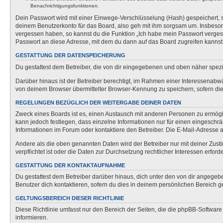
Benachrichtigungsfunktionen.
Dein Passwort wird mit einer Einwege-Verschlüsselung (Hash) gespeichert, so
deinem Benutzerkonto für das Board, also geh mit ihm sorgsam um. Insbesonde
vergessen haben, so kannst du die Funktion „Ich habe mein Passwort verge
Passwort an diese Adresse, mit dem du dann auf das Board zugreifen kannst
GESTATTUNG DER DATENSPEICHERUNG
Du gestattest dem Betreiber, die von dir eingegebenen und oben näher spezi
Darüber hinaus ist der Betreiber berechtigt, im Rahmen einer Interessenabw
von deinem Browser übermittelter Browser-Kennung zu speichern, sofern dies
REGELUNGEN BEZÜGLICH DER WEITERGABE DEINER DATEN
Zweck eines Boards ist es, einen Austausch mit anderen Personen zu ermöglich
kann jedoch festlegen, dass einzelne Informationen nur für einen eingeschrä
Informationen im Forum oder kontaktiere den Betreiber. Die E-Mail-Adresse a
Andere als die oben genannten Daten wird der Betreiber nur mit deiner Zusti
verpflichtet ist oder die Daten zur Durchsetzung rechtlicher Interessen erforde
GESTATTUNG DER KONTAKTAUFNAHME
Du gestattest dem Betreiber darüber hinaus, dich unter den von dir angegebe
Benutzer dich kontaktieren, sofern du dies in deinem persönlichen Bereich ge
GELTUNGSBEREICH DIESER RICHTLINIE
Diese Richtlinie umfasst nur den Bereich der Seiten, die die phpBB-Softwar
informieren.