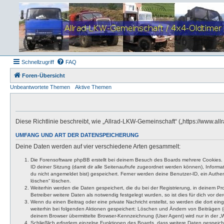
Schnellzugriff
FAQ
Foren-Übersicht
Unbeantwortete Themen
Aktive Themen
Diese Richtlinie beschreibt, wie „Allrad-LKW-Gemeinschaft“ („https://www.
UMFANG UND ART DER DATENSPEICHERUNG
Deine Daten werden auf vier verschiedene Arten gesammelt:
Die Forensoftware phpBB erstellt bei deinem Besuch des Boards mehrere Cookies. Co
ID deiner Sitzung (damit dir alle Seitenaufrufe zugeordnet werden können), Inform
du nicht angemeldet bist) gespeichert. Ferner werden deine Benutzer-ID, ein Authen
löschen“ löschen.
Weiterhin werden die Daten gespeichert, die du bei der Registrierung, in deinem P
Betreiber weitere Daten als notwendig festgelegt wurden, so ist dies für dich vor der
Wenn du einen Beitrag oder eine private Nachricht erstellst, so werden die dort ei
weiterhin bei folgenden Aktionen gespeichert: Löschen und Ändern von Beiträgen (
deinem Browser übermittelte Browser-Kennzeichnung (User Agent) wird nur in der „We
Schließlich erfordern einzelne Funktionen des Boards, dass weitere Daten gespeic