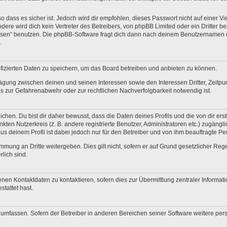
 dass es sicher ist. Jedoch wird dir empfohlen, dieses Passwort nicht auf einer V
re wird dich kein Vertreter des Betreibers, von phpBB Limited oder ein Dritter b
ssen“ benutzen. Die phpBB-Software fragt dich dann nach deinem Benutzernamen 
.
fizierten Daten zu speichern, um das Board betreiben und anbieten zu können.
ägung zwischen deinen und seinen Interessen sowie den Interessen Dritter, Zeitp
 zur Gefahrenabwehr oder zur rechtlichen Nachverfolgbarkeit notwendig ist.
en. Du bist dir daher bewusst, dass die Daten deines Profils und die von dir erstel
nkten Nutzerkreis (z. B. andere registrierte Benutzer, Administratoren etc.) zugä
us deinem Profil ist dabei jedoch nur für den Betreiber und von ihm beauftragte P
mmung an Dritte weitergeben. Dies gilt nicht, sofern er auf Grund gesetzlicher Re
rlich sind.
nen Kontaktdaten zu kontaktieren, sofern dies zur Übermittlung zentraler Informati
stattet hast.
e umfassen. Sofern der Betreiber in anderen Bereichen seiner Software weitere pe