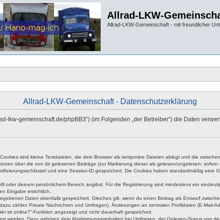
Allrad-LKW-Gemeinscha
Allrad-LKW-Gemeinschaft - mit freundlicher Un
Allrad-LKW-Gemeinschaft - Datenschutzerklärung
allrad-lkw-gemeinschaft.de/phpBB3“) (im Folgenden „der Betreiber“) die Daten ve
okies sind kleine Textdateien, die dein Browser als temporäre Dateien ablegt und die zwischen 
ationen über die von dir gelesenen Beiträge (zur Markierung dieser als gelesen/ungelesen; sofer
tifizierungsschlüssel und eine Session-ID gespeichert. Die Cookies haben standardmäßig eine Gült
rofil oder deinem persönlichem Bereich angibst. Für die Registrierung sind mindestens ein eind
en Eingabe ersichtlich.
ngegebenen Daten ebenfalls gespeichert. Gleiches gilt, wenn du einen Beitrag als Entwurf zwische
dazu zählen Private Nachrichten und Umfragen), Änderungen an zentralen Profildaten (E-Mail-A
r ist online?“-Funktion angezeigt und nicht dauerhaft gespeichert.
hert werden. Dazu gehören dein Abstimmungsverhalten bei Umfragen, der Gelesen-Status von dein