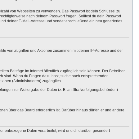
ielzahl von Webseiten zu verwenden. Das Passwort ist dein Schlüssel zu
erechtigterweise nach deinem Passwort fragen. Solltest du dein Passwort
und deiner E-Mail-Adresse und sendet anschließend ein neu generiertes
unkte von Zugriffen und Aktionen zusammen mit deiner IP-Adresse und der
lten Beiträge im Internet öffentlich zugänglich sein können. Der Betreiber
nglich sind. Wenn du Fragen dazu hast, suche nach entsprechenden
ersonen (Administratoren) zugänglich.
gelungen zur Weitergabe der Daten (z. B. an Strafverfolgungsbehörden)
onen über das Board erforderlich ist. Darüber hinaus dürfen er und andere
rsonenbezogene Daten verarbeitet, wird er dich darüber gesondert