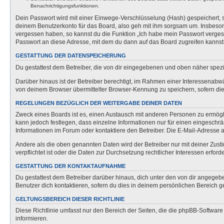
Benachrichtigungsfunktionen.
Dein Passwort wird mit einer Einwege-Verschlüsselung (Hash) gespeichert, so
deinem Benutzerkonto für das Board, also geh mit ihm sorgsam um. Insbesonde
vergessen haben, so kannst du die Funktion „Ich habe mein Passwort verge
Passwort an diese Adresse, mit dem du dann auf das Board zugreifen kannst
GESTATTUNG DER DATENSPEICHERUNG
Du gestattest dem Betreiber, die von dir eingegebenen und oben näher spezi
Darüber hinaus ist der Betreiber berechtigt, im Rahmen einer Interessenabw
von deinem Browser übermittelter Browser-Kennung zu speichern, sofern dies
REGELUNGEN BEZÜGLICH DER WEITERGABE DEINER DATEN
Zweck eines Boards ist es, einen Austausch mit anderen Personen zu ermöglich
kann jedoch festlegen, dass einzelne Informationen nur für einen eingeschrä
Informationen im Forum oder kontaktiere den Betreiber. Die E-Mail-Adresse a
Andere als die oben genannten Daten wird der Betreiber nur mit deiner Zusti
verpflichtet ist oder die Daten zur Durchsetzung rechtlicher Interessen erforde
GESTATTUNG DER KONTAKTAUFNAHME
Du gestattest dem Betreiber darüber hinaus, dich unter den von dir angegebe
Benutzer dich kontaktieren, sofern du dies in deinem persönlichen Bereich ge
GELTUNGSBEREICH DIESER RICHTLINIE
Diese Richtlinie umfasst nur den Bereich der Seiten, die die phpBB-Softwar
informieren.