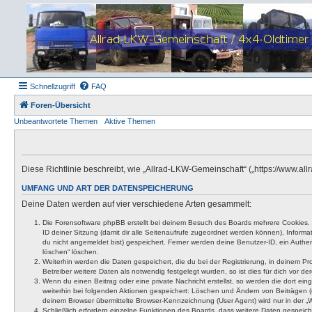
Schnellzugriff
FAQ
Foren-Übersicht
Unbeantwortete Themen
Aktive Themen
Diese Richtlinie beschreibt, wie „Allrad-LKW-Gemeinschaft“ („https://www.
UMFANG UND ART DER DATENSPEICHERUNG
Deine Daten werden auf vier verschiedene Arten gesammelt:
Die Forensoftware phpBB erstellt bei deinem Besuch des Boards mehrere Cookies. Co
ID deiner Sitzung (damit dir alle Seitenaufrufe zugeordnet werden können), Inform
du nicht angemeldet bist) gespeichert. Ferner werden deine Benutzer-ID, ein Authen
löschen“ löschen.
Weiterhin werden die Daten gespeichert, die du bei der Registrierung, in deinem P
Betreiber weitere Daten als notwendig festgelegt wurden, so ist dies für dich vor der
Wenn du einen Beitrag oder eine private Nachricht erstellst, so werden die dort ei
weiterhin bei folgenden Aktionen gespeichert: Löschen und Ändern von Beiträgen (
deinem Browser übermittelte Browser-Kennzeichnung (User Agent) wird nur in der „We
Schließlich erfordern einzelne Funktionen des Boards, dass weitere Daten gespeic