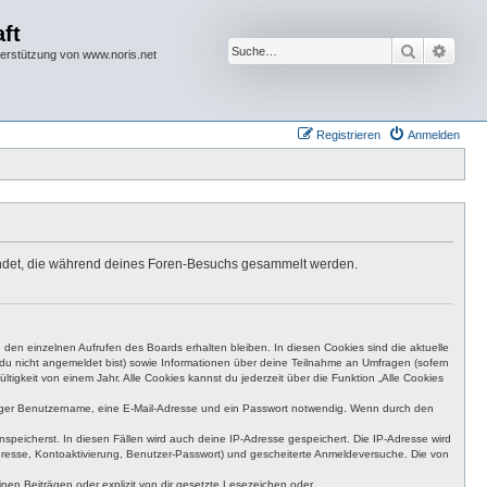
ft
Suche
Erwei
terstützung von www.noris.net
Registrieren
Anmelden
rwendet, die während deines Foren-Besuchs gesammelt werden.
den einzelnen Aufrufen des Boards erhalten bleiben. In diesen Cookies sind die aktuelle
n du nicht angemeldet bist) sowie Informationen über deine Teilnahme an Umfragen (sofern
igkeit von einem Jahr. Alle Cookies kannst du jederzeit über die Funktion „Alle Cookies
eutiger Benutzername, eine E-Mail-Adresse und ein Passwort notwendig. Wenn durch den
nspeicherst. In diesen Fällen wird auch deine IP-Adresse gespeichert. Die IP-Adresse wird
dresse, Kontoaktivierung, Benutzer-Passwort) und gescheiterte Anmeldeversuche. Die von
en Beiträgen oder explizit von dir gesetzte Lesezeichen oder