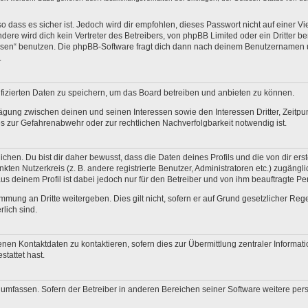
 dass es sicher ist. Jedoch wird dir empfohlen, dieses Passwort nicht auf einer V
re wird dich kein Vertreter des Betreibers, von phpBB Limited oder ein Dritter b
ssen“ benutzen. Die phpBB-Software fragt dich dann nach deinem Benutzernamen 
.
fizierten Daten zu speichern, um das Board betreiben und anbieten zu können.
ägung zwischen deinen und seinen Interessen sowie den Interessen Dritter, Zeitp
 zur Gefahrenabwehr oder zur rechtlichen Nachverfolgbarkeit notwendig ist.
en. Du bist dir daher bewusst, dass die Daten deines Profils und die von dir erstel
nkten Nutzerkreis (z. B. andere registrierte Benutzer, Administratoren etc.) zugä
us deinem Profil ist dabei jedoch nur für den Betreiber und von ihm beauftragte P
mmung an Dritte weitergeben. Dies gilt nicht, sofern er auf Grund gesetzlicher Re
rlich sind.
nen Kontaktdaten zu kontaktieren, sofern dies zur Übermittlung zentraler Informati
stattet hast.
e umfassen. Sofern der Betreiber in anderen Bereichen seiner Software weitere pe