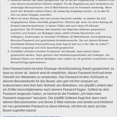
Weiterhin werden die Daten gespeichert, die du bei der Registrierung, in deinem Profil
oder deinem persönlichem Bereich angibst. Für die Registrierung sind mindestens ein
eindeutiger Benutzername, eine E-Mail-Adresse und ein Passwort notwendig. Wenn
durch den Betreiber weitere Daten als notwendig festgelegt wurden, so ist dies für
dich vor deren Eingabe ersichtlich.
Wenn du einen Beitrag oder eine private Nachricht erstellst, so werden die dort
eingegebenen Daten ebenfalls gespeichert. Gleiches gilt, wenn du einen Beitrag als
Entwurf zwischenspeicherst. In diesen Fällen wird auch deine IP-Adresse
gespeichert. Die IP-Adresse wird weiterhin bei folgenden Aktionen gespeichert:
Löschen und Ändern von Beiträgen (dazu zählen Private Nachrichten und
Umfragen), Änderungen an zentralen Profildaten (E-Mail-Adresse, Kontoaktivierung,
Benutzer-Passwort) und gescheiterte Anmeldeversuche. Die von deinem Browser
übermittelte Browser-Kennzeichnung (User Agent) wird nur in der „Wer ist online?“-
Funktion angezeigt und nicht dauerhaft gespeichert.
Schließlich erfordern einzelne Funktionen des Boards, dass weitere Daten
gespeichert werden. Dazu gehören dein Abstimmungsverhalten bei Umfragen, der
Gelesen-Status von deinen Beiträgen oder explizit von dir gesetzte Lesezeichen oder
Benachrichtigungsfunktionen.
Dein Passwort wird mit einer Einwege-Verschlüsselung (Hash) gespeichert, so
dass es sicher ist. Jedoch wird dir empfohlen, dieses Passwort nicht auf einer
Vielzahl von Webseiten zu verwenden. Das Passwort ist dein Schlüssel zu
deinem Benutzerkonto für das Board, also geh mit ihm sorgsam um.
Insbesondere wird dich kein Vertreter des Betreibers, von phpBB Limited oder
ein Dritter berechtigterweise nach deinem Passwort fragen. Solltest du dein
Passwort vergessen haben, so kannst du die Funktion „Ich habe mein
Passwort vergessen“ benutzen. Die phpBB-Software fragt dich dann nach
deinem Benutzernamen und deiner E-Mail-Adresse und sendet anschließend
ein neu generiertes Passwort an diese Adresse, mit dem du dann auf das
Board zugreifen kannst.