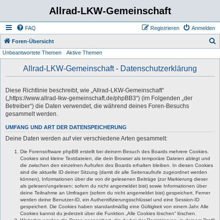
Allrad-LKW-Gemeinschaft
FAQ
Registrieren
Anmelden
S
Foren-Übersicht
Unbeantwortete Themen
Aktive Themen
u
c
Allrad-LKW-Gemeinschaft - Datenschutzerklärung
h
e
Diese Richtlinie beschreibt, wie „Allrad-LKW-Gemeinschaft“
(„https://www.allrad-lkw-gemeinschaft.de/phpBB3“) (im Folgenden „der
Betreiber“) die Daten verwendet, die während deines Foren-Besuchs
gesammelt werden.
UMFANG UND ART DER DATENSPEICHERUNG
Deine Daten werden auf vier verschiedene Arten gesammelt:
Die Forensoftware phpBB erstellt bei deinem Besuch des Boards mehrere Cookies.
Cookies sind kleine Textdateien, die dein Browser als temporäre Dateien ablegt und
die zwischen den einzelnen Aufrufen des Boards erhalten bleiben. In diesen Cookies
sind die aktuelle ID deiner Sitzung (damit dir alle Seitenaufrufe zugeordnet werden
können), Informationen über die von dir gelesenen Beiträge (zur Markierung dieser
als gelesen/ungelesen; sofern du nicht angemeldet bist) sowie Informationen über
deine Teilnahme an Umfragen (sofern du nicht angemeldet bist) gespeichert. Ferner
werden deine Benutzer-ID, ein Authentifizierungsschlüssel und eine Session-ID
gespeichert. Die Cookies haben standardmäßig eine Gültigkeit von einem Jahr. Alle
Cookies kannst du jederzeit über die Funktion „Alle Cookies löschen“ löschen.