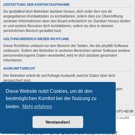
GESTATTUNG DER KONTAKTAUFNAHME
Du gestattest dem Betreiber darüber hinaus, dich unter den von dir
angegebenen Kontaktdaten zu kontaktieren, sofern dies zur Übermittlung
zentraler Informationen über das Board erforderlich ist. Darüber hinaus dürfen
er und andere Benutzer dich kontaktieren, sofern du dies in deinem
persönlichen Bereich gestattet hast.
GELTUNGSBEREICH DIESER RICHTLINIE
Diese Richtlinie umfasst nur den Bereich der Seiten, die die phpBB-Software
umfassen. Sofern der Betreiber in anderen Bereichen seiner Software weitere
personenbezogene Daten verarbeitet, wird er dich darüber gesondert
informieren.
AUSKUNFTSRECHT
Der Betreiber erteilt dir auf Anfrage Auskunft, welche Daten über dich
gespeichert sind.
Du kannst jederzeit die Löschung bzw. Sperrung deiner Daten verlangen.
Diese Website nutzt Cookies, um dir den
Kontaktiere hierzu bitte den Betreiber.
bestmöglichen Komfort bei der Nutzung zu
bieten.
Mehr erfahren
Foren-Übersicht
Alle Zeiten sind
UTC+02:00
Style developer by
support forum tricolor
,
Powered by
phpBB
® Forum Software © phpBB
Limited
Verstanden!
Deutsche Übersetzung durch
phpBB.de
Impressum und Datenschutzhinweise