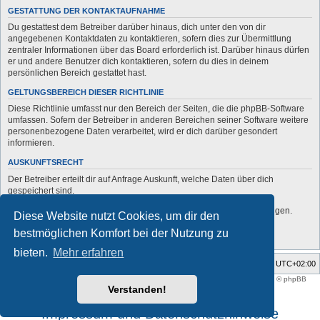
GESTATTUNG DER KONTAKTAUFNAHME
Du gestattest dem Betreiber darüber hinaus, dich unter den von dir
angegebenen Kontaktdaten zu kontaktieren, sofern dies zur Übermittlung
zentraler Informationen über das Board erforderlich ist. Darüber hinaus dürfen
er und andere Benutzer dich kontaktieren, sofern du dies in deinem
persönlichen Bereich gestattet hast.
GELTUNGSBEREICH DIESER RICHTLINIE
Diese Richtlinie umfasst nur den Bereich der Seiten, die die phpBB-Software
umfassen. Sofern der Betreiber in anderen Bereichen seiner Software weitere
personenbezogene Daten verarbeitet, wird er dich darüber gesondert
informieren.
AUSKUNFTSRECHT
Der Betreiber erteilt dir auf Anfrage Auskunft, welche Daten über dich
gespeichert sind.
Du kannst jederzeit die Löschung bzw. Sperrung deiner Daten verlangen.
Diese Website nutzt Cookies, um dir den
Kontaktiere hierzu bitte den Betreiber.
bestmöglichen Komfort bei der Nutzung zu
bieten.
Mehr erfahren
Foren-Übersicht
Alle Zeiten sind
UTC+02:00
Style developer by
support forum tricolor
,
Powered by
phpBB
® Forum Software © phpBB
Limited
Verstanden!
Deutsche Übersetzung durch
phpBB.de
Impressum und Datenschutzhinweise