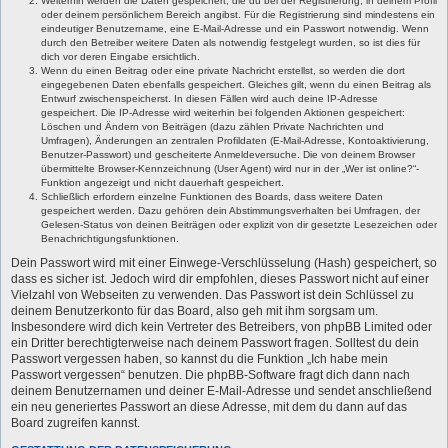
Weiterhin werden die Daten gespeichert, die du bei der Registrierung, in deinem Profil
oder deinem persönlichem Bereich angibst. Für die Registrierung sind mindestens ein
eindeutiger Benutzername, eine E-Mail-Adresse und ein Passwort notwendig. Wenn
durch den Betreiber weitere Daten als notwendig festgelegt wurden, so ist dies für
dich vor deren Eingabe ersichtlich.
Wenn du einen Beitrag oder eine private Nachricht erstellst, so werden die dort
eingegebenen Daten ebenfalls gespeichert. Gleiches gilt, wenn du einen Beitrag als
Entwurf zwischenspeicherst. In diesen Fällen wird auch deine IP-Adresse
gespeichert. Die IP-Adresse wird weiterhin bei folgenden Aktionen gespeichert:
Löschen und Ändern von Beiträgen (dazu zählen Private Nachrichten und
Umfragen), Änderungen an zentralen Profildaten (E-Mail-Adresse, Kontoaktivierung,
Benutzer-Passwort) und gescheiterte Anmeldeversuche. Die von deinem Browser
übermittelte Browser-Kennzeichnung (User Agent) wird nur in der „Wer ist online?“-
Funktion angezeigt und nicht dauerhaft gespeichert.
Schließlich erfordern einzelne Funktionen des Boards, dass weitere Daten
gespeichert werden. Dazu gehören dein Abstimmungsverhalten bei Umfragen, der
Gelesen-Status von deinen Beiträgen oder explizit von dir gesetzte Lesezeichen oder
Benachrichtigungsfunktionen.
Dein Passwort wird mit einer Einwege-Verschlüsselung (Hash) gespeichert, so
dass es sicher ist. Jedoch wird dir empfohlen, dieses Passwort nicht auf einer
Vielzahl von Webseiten zu verwenden. Das Passwort ist dein Schlüssel zu
deinem Benutzerkonto für das Board, also geh mit ihm sorgsam um.
Insbesondere wird dich kein Vertreter des Betreibers, von phpBB Limited oder
ein Dritter berechtigterweise nach deinem Passwort fragen. Solltest du dein
Passwort vergessen haben, so kannst du die Funktion „Ich habe mein
Passwort vergessen“ benutzen. Die phpBB-Software fragt dich dann nach
deinem Benutzernamen und deiner E-Mail-Adresse und sendet anschließend
ein neu generiertes Passwort an diese Adresse, mit dem du dann auf das
Board zugreifen kannst.