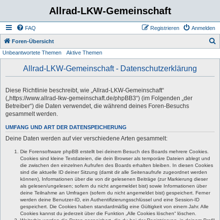
Allrad-LKW-Gemeinschaft
FAQ
Registrieren
Anmelden
S
Foren-Übersicht
Unbeantwortete Themen
Aktive Themen
u
c
Allrad-LKW-Gemeinschaft - Datenschutzerklärung
h
e
Diese Richtlinie beschreibt, wie „Allrad-LKW-Gemeinschaft“
(„https://www.allrad-lkw-gemeinschaft.de/phpBB3“) (im Folgenden „der
Betreiber“) die Daten verwendet, die während deines Foren-Besuchs
gesammelt werden.
UMFANG UND ART DER DATENSPEICHERUNG
Deine Daten werden auf vier verschiedene Arten gesammelt:
Die Forensoftware phpBB erstellt bei deinem Besuch des Boards mehrere Cookies.
Cookies sind kleine Textdateien, die dein Browser als temporäre Dateien ablegt und
die zwischen den einzelnen Aufrufen des Boards erhalten bleiben. In diesen Cookies
sind die aktuelle ID deiner Sitzung (damit dir alle Seitenaufrufe zugeordnet werden
können), Informationen über die von dir gelesenen Beiträge (zur Markierung dieser
als gelesen/ungelesen; sofern du nicht angemeldet bist) sowie Informationen über
deine Teilnahme an Umfragen (sofern du nicht angemeldet bist) gespeichert. Ferner
werden deine Benutzer-ID, ein Authentifizierungsschlüssel und eine Session-ID
gespeichert. Die Cookies haben standardmäßig eine Gültigkeit von einem Jahr. Alle
Cookies kannst du jederzeit über die Funktion „Alle Cookies löschen“ löschen.