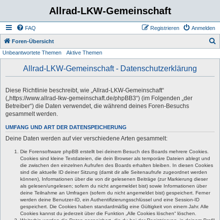
Allrad-LKW-Gemeinschaft
FAQ
Registrieren
Anmelden
S
Foren-Übersicht
Unbeantwortete Themen
Aktive Themen
u
c
Allrad-LKW-Gemeinschaft - Datenschutzerklärung
h
e
Diese Richtlinie beschreibt, wie „Allrad-LKW-Gemeinschaft“
(„https://www.allrad-lkw-gemeinschaft.de/phpBB3“) (im Folgenden „der
Betreiber“) die Daten verwendet, die während deines Foren-Besuchs
gesammelt werden.
UMFANG UND ART DER DATENSPEICHERUNG
Deine Daten werden auf vier verschiedene Arten gesammelt:
Die Forensoftware phpBB erstellt bei deinem Besuch des Boards mehrere Cookies.
Cookies sind kleine Textdateien, die dein Browser als temporäre Dateien ablegt und
die zwischen den einzelnen Aufrufen des Boards erhalten bleiben. In diesen Cookies
sind die aktuelle ID deiner Sitzung (damit dir alle Seitenaufrufe zugeordnet werden
können), Informationen über die von dir gelesenen Beiträge (zur Markierung dieser
als gelesen/ungelesen; sofern du nicht angemeldet bist) sowie Informationen über
deine Teilnahme an Umfragen (sofern du nicht angemeldet bist) gespeichert. Ferner
werden deine Benutzer-ID, ein Authentifizierungsschlüssel und eine Session-ID
gespeichert. Die Cookies haben standardmäßig eine Gültigkeit von einem Jahr. Alle
Cookies kannst du jederzeit über die Funktion „Alle Cookies löschen“ löschen.