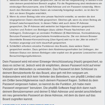
Weiterhin werden die Daten gespeichert, die du bei der Registrierung, in deinem Profil
oder deinem persönlichem Bereich angibst. Für die Registrierung sind mindestens ein
eindeutiger Benutzername, eine E-Mail-Adresse und ein Passwort notwendig. Wenn
durch den Betreiber weitere Daten als notwendig festgelegt wurden, so ist dies für
dich vor deren Eingabe ersichtlich.
Wenn du einen Beitrag oder eine private Nachricht erstellst, so werden die dort
eingegebenen Daten ebenfalls gespeichert. Gleiches gilt, wenn du einen Beitrag als
Entwurf zwischenspeicherst. In diesen Fällen wird auch deine IP-Adresse
gespeichert. Die IP-Adresse wird weiterhin bei folgenden Aktionen gespeichert:
Löschen und Ändern von Beiträgen (dazu zählen Private Nachrichten und
Umfragen), Änderungen an zentralen Profildaten (E-Mail-Adresse, Kontoaktivierung,
Benutzer-Passwort) und gescheiterte Anmeldeversuche. Die von deinem Browser
übermittelte Browser-Kennzeichnung (User Agent) wird nur in der „Wer ist online?“-
Funktion angezeigt und nicht dauerhaft gespeichert.
Schließlich erfordern einzelne Funktionen des Boards, dass weitere Daten
gespeichert werden. Dazu gehören dein Abstimmungsverhalten bei Umfragen, der
Gelesen-Status von deinen Beiträgen oder explizit von dir gesetzte Lesezeichen oder
Benachrichtigungsfunktionen.
Dein Passwort wird mit einer Einwege-Verschlüsselung (Hash) gespeichert, so
dass es sicher ist. Jedoch wird dir empfohlen, dieses Passwort nicht auf einer
Vielzahl von Webseiten zu verwenden. Das Passwort ist dein Schlüssel zu
deinem Benutzerkonto für das Board, also geh mit ihm sorgsam um.
Insbesondere wird dich kein Vertreter des Betreibers, von phpBB Limited oder
ein Dritter berechtigterweise nach deinem Passwort fragen. Solltest du dein
Passwort vergessen haben, so kannst du die Funktion „Ich habe mein
Passwort vergessen“ benutzen. Die phpBB-Software fragt dich dann nach
deinem Benutzernamen und deiner E-Mail-Adresse und sendet anschließend
ein neu generiertes Passwort an diese Adresse, mit dem du dann auf das
Board zugreifen kannst.