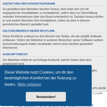
GESTATTUNG DER KONTAKTAUFNAHME
Du gestattest dem Betreiber darüber hinaus, dich unter den von dir
angegebenen Kontaktdaten zu kontaktieren, sofern dies zur Übermittlung
zentraler Informationen über das Board erforderlich ist. Darüber hinaus dürfen
er und andere Benutzer dich kontaktieren, sofern du dies in deinem
persönlichen Bereich gestattet hast.
GELTUNGSBEREICH DIESER RICHTLINIE
Diese Richtlinie umfasst nur den Bereich der Seiten, die die phpBB-Software
umfassen. Sofern der Betreiber in anderen Bereichen seiner Software weitere
personenbezogene Daten verarbeitet, wird er dich darüber gesondert
informieren.
AUSKUNFTSRECHT
Der Betreiber erteilt dir auf Anfrage Auskunft, welche Daten über dich
gespeichert sind.
Du kannst jederzeit die Löschung bzw. Sperrung deiner Daten verlangen.
Diese Website nutzt Cookies, um dir den
Kontaktiere hierzu bitte den Betreiber.
bestmöglichen Komfort bei der Nutzung zu
bieten.
Mehr erfahren
Foren-Übersicht
Alle Zeiten sind
UTC+02:00
Style developer by
support forum tricolor
,
Powered by
phpBB
® Forum Software © phpBB
Limited
Verstanden!
Deutsche Übersetzung durch
phpBB.de
Impressum und Datenschutzhinweise