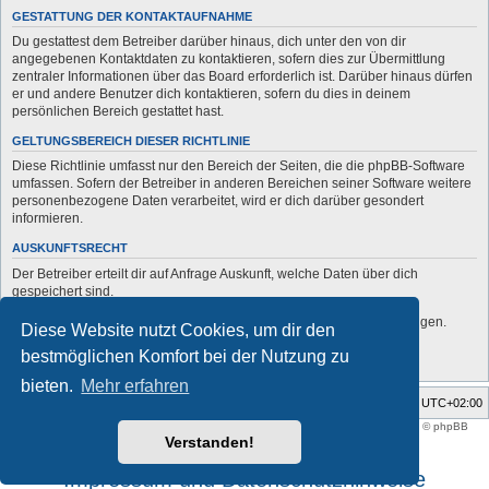
GESTATTUNG DER KONTAKTAUFNAHME
Du gestattest dem Betreiber darüber hinaus, dich unter den von dir
angegebenen Kontaktdaten zu kontaktieren, sofern dies zur Übermittlung
zentraler Informationen über das Board erforderlich ist. Darüber hinaus dürfen
er und andere Benutzer dich kontaktieren, sofern du dies in deinem
persönlichen Bereich gestattet hast.
GELTUNGSBEREICH DIESER RICHTLINIE
Diese Richtlinie umfasst nur den Bereich der Seiten, die die phpBB-Software
umfassen. Sofern der Betreiber in anderen Bereichen seiner Software weitere
personenbezogene Daten verarbeitet, wird er dich darüber gesondert
informieren.
AUSKUNFTSRECHT
Der Betreiber erteilt dir auf Anfrage Auskunft, welche Daten über dich
gespeichert sind.
Du kannst jederzeit die Löschung bzw. Sperrung deiner Daten verlangen.
Diese Website nutzt Cookies, um dir den
Kontaktiere hierzu bitte den Betreiber.
bestmöglichen Komfort bei der Nutzung zu
bieten.
Mehr erfahren
Foren-Übersicht
Alle Zeiten sind
UTC+02:00
Style developer by
support forum tricolor
,
Powered by
phpBB
® Forum Software © phpBB
Limited
Verstanden!
Deutsche Übersetzung durch
phpBB.de
Impressum und Datenschutzhinweise