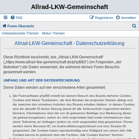
Allrad-LKW-Gemeinschaft
FAQ
Registrieren
Anmelden
S
Foren-Übersicht
Unbeantwortete Themen
Aktive Themen
u
c
Allrad-LKW-Gemeinschaft - Datenschutzerklärung
h
e
Diese Richtlinie beschreibt, wie „Allrad-LKW-Gemeinschaft“
(„https://www.allrad-lkw-gemeinschaft.de/phpBB3“) (im Folgenden „der
Betreiber“) die Daten verwendet, die während deines Foren-Besuchs
gesammelt werden.
UMFANG UND ART DER DATENSPEICHERUNG
Deine Daten werden auf vier verschiedene Arten gesammelt:
Die Forensoftware phpBB erstellt bei deinem Besuch des Boards mehrere Cookies.
Cookies sind kleine Textdateien, die dein Browser als temporäre Dateien ablegt und
die zwischen den einzelnen Aufrufen des Boards erhalten bleiben. In diesen Cookies
sind die aktuelle ID deiner Sitzung (damit dir alle Seitenaufrufe zugeordnet werden
können), Informationen über die von dir gelesenen Beiträge (zur Markierung dieser
als gelesen/ungelesen; sofern du nicht angemeldet bist) sowie Informationen über
deine Teilnahme an Umfragen (sofern du nicht angemeldet bist) gespeichert. Ferner
werden deine Benutzer-ID, ein Authentifizierungsschlüssel und eine Session-ID
gespeichert. Die Cookies haben standardmäßig eine Gültigkeit von einem Jahr. Alle
Cookies kannst du jederzeit über die Funktion „Alle Cookies löschen“ löschen.