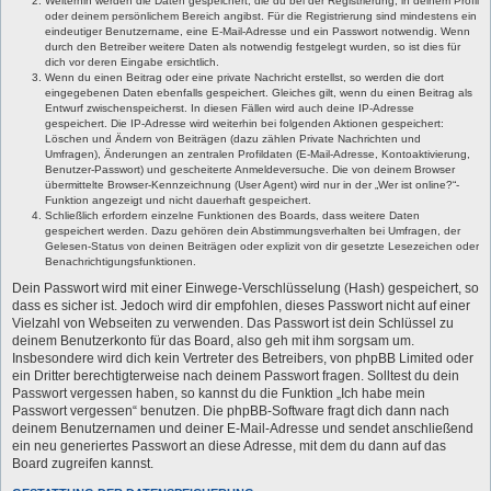
Weiterhin werden die Daten gespeichert, die du bei der Registrierung, in deinem Profil
oder deinem persönlichem Bereich angibst. Für die Registrierung sind mindestens ein
eindeutiger Benutzername, eine E-Mail-Adresse und ein Passwort notwendig. Wenn
durch den Betreiber weitere Daten als notwendig festgelegt wurden, so ist dies für
dich vor deren Eingabe ersichtlich.
Wenn du einen Beitrag oder eine private Nachricht erstellst, so werden die dort
eingegebenen Daten ebenfalls gespeichert. Gleiches gilt, wenn du einen Beitrag als
Entwurf zwischenspeicherst. In diesen Fällen wird auch deine IP-Adresse
gespeichert. Die IP-Adresse wird weiterhin bei folgenden Aktionen gespeichert:
Löschen und Ändern von Beiträgen (dazu zählen Private Nachrichten und
Umfragen), Änderungen an zentralen Profildaten (E-Mail-Adresse, Kontoaktivierung,
Benutzer-Passwort) und gescheiterte Anmeldeversuche. Die von deinem Browser
übermittelte Browser-Kennzeichnung (User Agent) wird nur in der „Wer ist online?“-
Funktion angezeigt und nicht dauerhaft gespeichert.
Schließlich erfordern einzelne Funktionen des Boards, dass weitere Daten
gespeichert werden. Dazu gehören dein Abstimmungsverhalten bei Umfragen, der
Gelesen-Status von deinen Beiträgen oder explizit von dir gesetzte Lesezeichen oder
Benachrichtigungsfunktionen.
Dein Passwort wird mit einer Einwege-Verschlüsselung (Hash) gespeichert, so
dass es sicher ist. Jedoch wird dir empfohlen, dieses Passwort nicht auf einer
Vielzahl von Webseiten zu verwenden. Das Passwort ist dein Schlüssel zu
deinem Benutzerkonto für das Board, also geh mit ihm sorgsam um.
Insbesondere wird dich kein Vertreter des Betreibers, von phpBB Limited oder
ein Dritter berechtigterweise nach deinem Passwort fragen. Solltest du dein
Passwort vergessen haben, so kannst du die Funktion „Ich habe mein
Passwort vergessen“ benutzen. Die phpBB-Software fragt dich dann nach
deinem Benutzernamen und deiner E-Mail-Adresse und sendet anschließend
ein neu generiertes Passwort an diese Adresse, mit dem du dann auf das
Board zugreifen kannst.