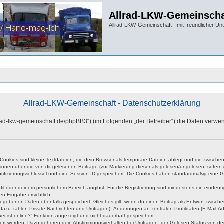
Allrad-LKW-Gemeinscha
Allrad-LKW-Gemeinschaft - mit freundlicher Un
Allrad-LKW-Gemeinschaft - Datenschutzerklärung
allrad-lkw-gemeinschaft.de/phpBB3“) (im Folgenden „der Betreiber“) die Daten ve
okies sind kleine Textdateien, die dein Browser als temporäre Dateien ablegt und die zwischen 
ationen über die von dir gelesenen Beiträge (zur Markierung dieser als gelesen/ungelesen; sofer
tifizierungsschlüssel und eine Session-ID gespeichert. Die Cookies haben standardmäßig eine Gült
rofil oder deinem persönlichem Bereich angibst. Für die Registrierung sind mindestens ein eind
en Eingabe ersichtlich.
ngegebenen Daten ebenfalls gespeichert. Gleiches gilt, wenn du einen Beitrag als Entwurf zwische
dazu zählen Private Nachrichten und Umfragen), Änderungen an zentralen Profildaten (E-Mail-A
r ist online?“-Funktion angezeigt und nicht dauerhaft gespeichert.
hert werden. Dazu gehören dein Abstimmungsverhalten bei Umfragen, der Gelesen-Status von dein