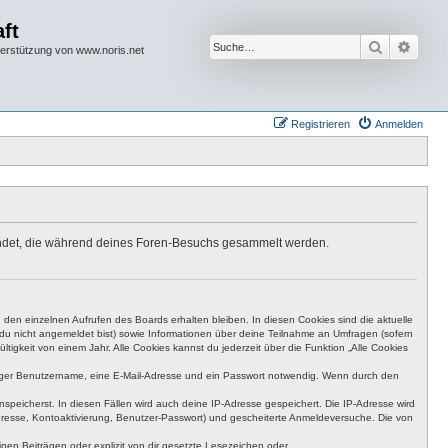
ft
Suche
Erwei
terstützung von www.noris.net
Registrieren
Anmelden
rwendet, die während deines Foren-Besuchs gesammelt werden.
den einzelnen Aufrufen des Boards erhalten bleiben. In diesen Cookies sind die aktuelle
n du nicht angemeldet bist) sowie Informationen über deine Teilnahme an Umfragen (sofern
igkeit von einem Jahr. Alle Cookies kannst du jederzeit über die Funktion „Alle Cookies
eutiger Benutzername, eine E-Mail-Adresse und ein Passwort notwendig. Wenn durch den
nspeicherst. In diesen Fällen wird auch deine IP-Adresse gespeichert. Die IP-Adresse wird
dresse, Kontoaktivierung, Benutzer-Passwort) und gescheiterte Anmeldeversuche. Die von
en Beiträgen oder explizit von dir gesetzte Lesezeichen oder