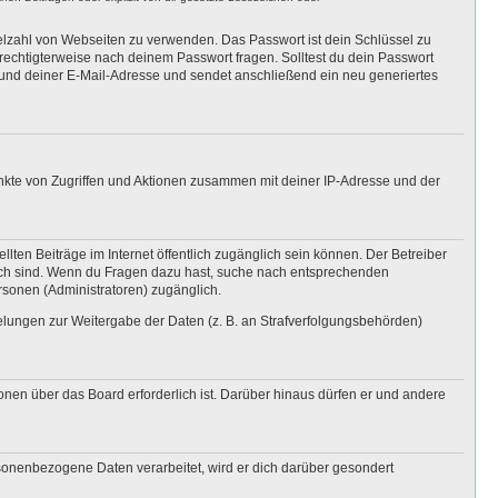
ielzahl von Webseiten zu verwenden. Das Passwort ist dein Schlüssel zu
erechtigterweise nach deinem Passwort fragen. Solltest du dein Passwort
und deiner E-Mail-Adresse und sendet anschließend ein neu generiertes
unkte von Zugriffen und Aktionen zusammen mit deiner IP-Adresse und der
lten Beiträge im Internet öffentlich zugänglich sein können. Der Betreiber
nglich sind. Wenn du Fragen dazu hast, suche nach entsprechenden
ersonen (Administratoren) zugänglich.
gelungen zur Weitergabe der Daten (z. B. an Strafverfolgungsbehörden)
onen über das Board erforderlich ist. Darüber hinaus dürfen er und andere
rsonenbezogene Daten verarbeitet, wird er dich darüber gesondert