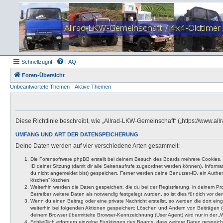
Schnellzugriff
FAQ
Foren-Übersicht
Unbeantwortete Themen
Aktive Themen
Diese Richtlinie beschreibt, wie „Allrad-LKW-Gemeinschaft“ („https://www.
UMFANG UND ART DER DATENSPEICHERUNG
Deine Daten werden auf vier verschiedene Arten gesammelt:
Die Forensoftware phpBB erstellt bei deinem Besuch des Boards mehrere Cookies. Co
ID deiner Sitzung (damit dir alle Seitenaufrufe zugeordnet werden können), Inform
du nicht angemeldet bist) gespeichert. Ferner werden deine Benutzer-ID, ein Authen
löschen“ löschen.
Weiterhin werden die Daten gespeichert, die du bei der Registrierung, in deinem P
Betreiber weitere Daten als notwendig festgelegt wurden, so ist dies für dich vor der
Wenn du einen Beitrag oder eine private Nachricht erstellst, so werden die dort ei
weiterhin bei folgenden Aktionen gespeichert: Löschen und Ändern von Beiträgen (
deinem Browser übermittelte Browser-Kennzeichnung (User Agent) wird nur in der „We
Schließlich erfordern einzelne Funktionen des Boards, dass weitere Daten gespeic