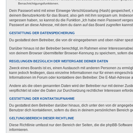
Benachrichtigungsfunktionen.
Dein Passwort wird mit einer Einwege-Verschlüsselung (Hash) gespeichert, so
deinem Benutzerkonto für das Board, also geh mit ihm sorgsam um. Insbesonde
vergessen haben, so kannst du die Funktion „Ich habe mein Passwort verge
Passwort an diese Adresse, mit dem du dann auf das Board zugreifen kannst
GESTATTUNG DER DATENSPEICHERUNG
Du gestattest dem Betreiber, die von dir eingegebenen und oben näher spezi
Darüber hinaus ist der Betreiber berechtigt, im Rahmen einer Interessenabw
von deinem Browser übermittelter Browser-Kennung zu speichern, sofern dies
REGELUNGEN BEZÜGLICH DER WEITERGABE DEINER DATEN
Zweck eines Boards ist es, einen Austausch mit anderen Personen zu ermöglich
kann jedoch festlegen, dass einzelne Informationen nur für einen eingeschrä
Informationen im Forum oder kontaktiere den Betreiber. Die E-Mail-Adresse a
Andere als die oben genannten Daten wird der Betreiber nur mit deiner Zusti
verpflichtet ist oder die Daten zur Durchsetzung rechtlicher Interessen erforde
GESTATTUNG DER KONTAKTAUFNAHME
Du gestattest dem Betreiber darüber hinaus, dich unter den von dir angegebe
Benutzer dich kontaktieren, sofern du dies in deinem persönlichen Bereich ge
GELTUNGSBEREICH DIESER RICHTLINIE
Diese Richtlinie umfasst nur den Bereich der Seiten, die die phpBB-Softwar
informieren.