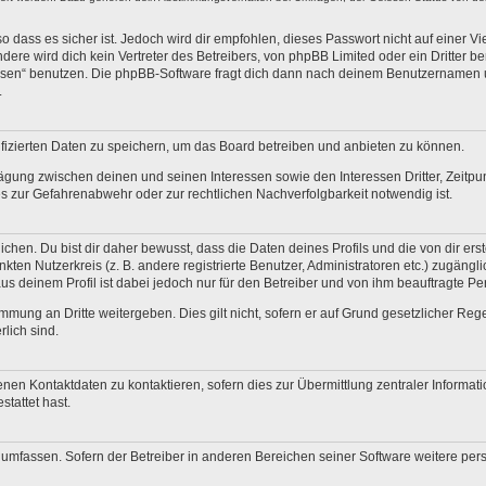
 dass es sicher ist. Jedoch wird dir empfohlen, dieses Passwort nicht auf einer V
re wird dich kein Vertreter des Betreibers, von phpBB Limited oder ein Dritter b
ssen“ benutzen. Die phpBB-Software fragt dich dann nach deinem Benutzernamen 
.
fizierten Daten zu speichern, um das Board betreiben und anbieten zu können.
ägung zwischen deinen und seinen Interessen sowie den Interessen Dritter, Zeitp
 zur Gefahrenabwehr oder zur rechtlichen Nachverfolgbarkeit notwendig ist.
en. Du bist dir daher bewusst, dass die Daten deines Profils und die von dir erstel
nkten Nutzerkreis (z. B. andere registrierte Benutzer, Administratoren etc.) zugä
us deinem Profil ist dabei jedoch nur für den Betreiber und von ihm beauftragte P
mmung an Dritte weitergeben. Dies gilt nicht, sofern er auf Grund gesetzlicher Re
rlich sind.
nen Kontaktdaten zu kontaktieren, sofern dies zur Übermittlung zentraler Informati
stattet hast.
e umfassen. Sofern der Betreiber in anderen Bereichen seiner Software weitere pe