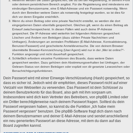
Weiterhin werden die Daten gespeichert, die du bei der Registrierung, in deinem Profil
oder deinem persönlichem Bereich angibst. Für die Registrierung sind mindestens ein
eindeutiger Benutzername, eine E-Mail-Adresse und ein Passwort notwendig. Wenn
durch den Betreiber weitere Daten als notwendig festgelegt wurden, so ist dies für
dich vor deren Eingabe ersichtlich.
Wenn du einen Beitrag oder eine private Nachricht erstellst, so werden die dort
eingegebenen Daten ebenfalls gespeichert. Gleiches gilt, wenn du einen Beitrag als
Entwurf zwischenspeicherst. In diesen Fällen wird auch deine IP-Adresse
gespeichert. Die IP-Adresse wird weiterhin bei folgenden Aktionen gespeichert:
Löschen und Ändern von Beiträgen (dazu zählen Private Nachrichten und
Umfragen), Änderungen an zentralen Profildaten (E-Mail-Adresse, Kontoaktivierung,
Benutzer-Passwort) und gescheiterte Anmeldeversuche. Die von deinem Browser
übermittelte Browser-Kennzeichnung (User Agent) wird nur in der „Wer ist online?“-
Funktion angezeigt und nicht dauerhaft gespeichert.
Schließlich erfordern einzelne Funktionen des Boards, dass weitere Daten
gespeichert werden. Dazu gehören dein Abstimmungsverhalten bei Umfragen, der
Gelesen-Status von deinen Beiträgen oder explizit von dir gesetzte Lesezeichen oder
Benachrichtigungsfunktionen.
Dein Passwort wird mit einer Einwege-Verschlüsselung (Hash) gespeichert, so
dass es sicher ist. Jedoch wird dir empfohlen, dieses Passwort nicht auf einer
Vielzahl von Webseiten zu verwenden. Das Passwort ist dein Schlüssel zu
deinem Benutzerkonto für das Board, also geh mit ihm sorgsam um.
Insbesondere wird dich kein Vertreter des Betreibers, von phpBB Limited oder
ein Dritter berechtigterweise nach deinem Passwort fragen. Solltest du dein
Passwort vergessen haben, so kannst du die Funktion „Ich habe mein
Passwort vergessen“ benutzen. Die phpBB-Software fragt dich dann nach
deinem Benutzernamen und deiner E-Mail-Adresse und sendet anschließend
ein neu generiertes Passwort an diese Adresse, mit dem du dann auf das
Board zugreifen kannst.