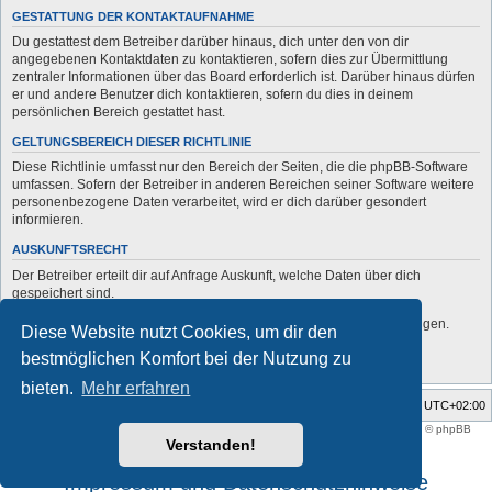
GESTATTUNG DER KONTAKTAUFNAHME
Du gestattest dem Betreiber darüber hinaus, dich unter den von dir
angegebenen Kontaktdaten zu kontaktieren, sofern dies zur Übermittlung
zentraler Informationen über das Board erforderlich ist. Darüber hinaus dürfen
er und andere Benutzer dich kontaktieren, sofern du dies in deinem
persönlichen Bereich gestattet hast.
GELTUNGSBEREICH DIESER RICHTLINIE
Diese Richtlinie umfasst nur den Bereich der Seiten, die die phpBB-Software
umfassen. Sofern der Betreiber in anderen Bereichen seiner Software weitere
personenbezogene Daten verarbeitet, wird er dich darüber gesondert
informieren.
AUSKUNFTSRECHT
Der Betreiber erteilt dir auf Anfrage Auskunft, welche Daten über dich
gespeichert sind.
Du kannst jederzeit die Löschung bzw. Sperrung deiner Daten verlangen.
Diese Website nutzt Cookies, um dir den
Kontaktiere hierzu bitte den Betreiber.
bestmöglichen Komfort bei der Nutzung zu
bieten.
Mehr erfahren
Foren-Übersicht
Alle Zeiten sind
UTC+02:00
Style developer by
support forum tricolor
,
Powered by
phpBB
® Forum Software © phpBB
Limited
Verstanden!
Deutsche Übersetzung durch
phpBB.de
Impressum und Datenschutzhinweise