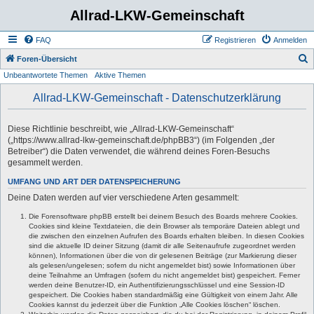
Allrad-LKW-Gemeinschaft
FAQ
Registrieren
Anmelden
S
Foren-Übersicht
Unbeantwortete Themen
Aktive Themen
u
c
Allrad-LKW-Gemeinschaft - Datenschutzerklärung
h
e
Diese Richtlinie beschreibt, wie „Allrad-LKW-Gemeinschaft“
(„https://www.allrad-lkw-gemeinschaft.de/phpBB3“) (im Folgenden „der
Betreiber“) die Daten verwendet, die während deines Foren-Besuchs
gesammelt werden.
UMFANG UND ART DER DATENSPEICHERUNG
Deine Daten werden auf vier verschiedene Arten gesammelt:
Die Forensoftware phpBB erstellt bei deinem Besuch des Boards mehrere Cookies.
Cookies sind kleine Textdateien, die dein Browser als temporäre Dateien ablegt und
die zwischen den einzelnen Aufrufen des Boards erhalten bleiben. In diesen Cookies
sind die aktuelle ID deiner Sitzung (damit dir alle Seitenaufrufe zugeordnet werden
können), Informationen über die von dir gelesenen Beiträge (zur Markierung dieser
als gelesen/ungelesen; sofern du nicht angemeldet bist) sowie Informationen über
deine Teilnahme an Umfragen (sofern du nicht angemeldet bist) gespeichert. Ferner
werden deine Benutzer-ID, ein Authentifizierungsschlüssel und eine Session-ID
gespeichert. Die Cookies haben standardmäßig eine Gültigkeit von einem Jahr. Alle
Cookies kannst du jederzeit über die Funktion „Alle Cookies löschen“ löschen.