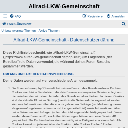
Allrad-LKW-Gemeinschaft
FAQ
Registrieren
Anmelden
S
Foren-Übersicht
Unbeantwortete Themen
Aktive Themen
u
c
Allrad-LKW-Gemeinschaft - Datenschutzerklärung
h
e
Diese Richtlinie beschreibt, wie „Allrad-LKW-Gemeinschaft“
(„https://www.allrad-lkw-gemeinschaft.de/phpBB3“) (im Folgenden „der
Betreiber“) die Daten verwendet, die während deines Foren-Besuchs
gesammelt werden.
UMFANG UND ART DER DATENSPEICHERUNG
Deine Daten werden auf vier verschiedene Arten gesammelt:
Die Forensoftware phpBB erstellt bei deinem Besuch des Boards mehrere Cookies.
Cookies sind kleine Textdateien, die dein Browser als temporäre Dateien ablegt und
die zwischen den einzelnen Aufrufen des Boards erhalten bleiben. In diesen Cookies
sind die aktuelle ID deiner Sitzung (damit dir alle Seitenaufrufe zugeordnet werden
können), Informationen über die von dir gelesenen Beiträge (zur Markierung dieser
als gelesen/ungelesen; sofern du nicht angemeldet bist) sowie Informationen über
deine Teilnahme an Umfragen (sofern du nicht angemeldet bist) gespeichert. Ferner
werden deine Benutzer-ID, ein Authentifizierungsschlüssel und eine Session-ID
gespeichert. Die Cookies haben standardmäßig eine Gültigkeit von einem Jahr. Alle
Cookies kannst du jederzeit über die Funktion „Alle Cookies löschen“ löschen.