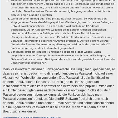
Weiterhin werden die Daten gespeichert, die du bei der Registrierung, in deinem Profil
oder deinem persönlichem Bereich angibst. Für die Registrierung sind mindestens ein
eindeutiger Benutzername, eine E-Mail-Adresse und ein Passwort notwendig. Wenn
durch den Betreiber weitere Daten als notwendig festgelegt wurden, so ist dies für
dich vor deren Eingabe ersichtlich.
Wenn du einen Beitrag oder eine private Nachricht erstellst, so werden die dort
eingegebenen Daten ebenfalls gespeichert. Gleiches gilt, wenn du einen Beitrag als
Entwurf zwischenspeicherst. In diesen Fällen wird auch deine IP-Adresse
gespeichert. Die IP-Adresse wird weiterhin bei folgenden Aktionen gespeichert:
Löschen und Ändern von Beiträgen (dazu zählen Private Nachrichten und
Umfragen), Änderungen an zentralen Profildaten (E-Mail-Adresse, Kontoaktivierung,
Benutzer-Passwort) und gescheiterte Anmeldeversuche. Die von deinem Browser
übermittelte Browser-Kennzeichnung (User Agent) wird nur in der „Wer ist online?“-
Funktion angezeigt und nicht dauerhaft gespeichert.
Schließlich erfordern einzelne Funktionen des Boards, dass weitere Daten
gespeichert werden. Dazu gehören dein Abstimmungsverhalten bei Umfragen, der
Gelesen-Status von deinen Beiträgen oder explizit von dir gesetzte Lesezeichen oder
Benachrichtigungsfunktionen.
Dein Passwort wird mit einer Einwege-Verschlüsselung (Hash) gespeichert, so
dass es sicher ist. Jedoch wird dir empfohlen, dieses Passwort nicht auf einer
Vielzahl von Webseiten zu verwenden. Das Passwort ist dein Schlüssel zu
deinem Benutzerkonto für das Board, also geh mit ihm sorgsam um.
Insbesondere wird dich kein Vertreter des Betreibers, von phpBB Limited oder
ein Dritter berechtigterweise nach deinem Passwort fragen. Solltest du dein
Passwort vergessen haben, so kannst du die Funktion „Ich habe mein
Passwort vergessen“ benutzen. Die phpBB-Software fragt dich dann nach
deinem Benutzernamen und deiner E-Mail-Adresse und sendet anschließend
ein neu generiertes Passwort an diese Adresse, mit dem du dann auf das
Board zugreifen kannst.