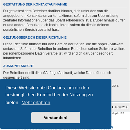
GESTATTUNG DER KONTAKTAUFNAHME
Du gestattest dem Betreiber darüber hinaus, dich unter den von dir
angegebenen Kontaktdaten zu kontaktieren, sofern dies zur Übermittlung
zentraler Informationen über das Board erforderlich ist. Darüber hinaus dürfen
er und andere Benutzer dich kontaktieren, sofern du dies in deinem
persönlichen Bereich gestattet hast.
GELTUNGSBEREICH DIESER RICHTLINIE
Diese Richtlinie umfasst nur den Bereich der Seiten, die die phpBB-Software
umfassen. Sofern der Betreiber in anderen Bereichen seiner Software weitere
personenbezogene Daten verarbeitet, wird er dich darüber gesondert
informieren.
AUSKUNFTSRECHT
Der Betreiber erteilt dir auf Anfrage Auskunft, welche Daten über dich
gespeichert sind.
Du kannst jederzeit die Löschung bzw. Sperrung deiner Daten verlangen.
Diese Website nutzt Cookies, um dir den
Kontaktiere hierzu bitte den Betreiber.
bestmöglichen Komfort bei der Nutzung zu
bieten.
Mehr erfahren
Foren-Übersicht
Alle Zeiten sind
UTC+02:00
Style developer by
support forum tricolor
,
Powered by
phpBB
® Forum Software © phpBB
Limited
Verstanden!
Deutsche Übersetzung durch
phpBB.de
Impressum und Datenschutzhinweise