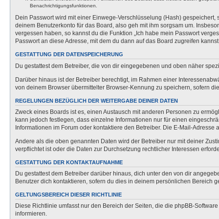
Benachrichtigungsfunktionen.
Dein Passwort wird mit einer Einwege-Verschlüsselung (Hash) gespeichert, so
deinem Benutzerkonto für das Board, also geh mit ihm sorgsam um. Insbesonde
vergessen haben, so kannst du die Funktion „Ich habe mein Passwort verge
Passwort an diese Adresse, mit dem du dann auf das Board zugreifen kannst
GESTATTUNG DER DATENSPEICHERUNG
Du gestattest dem Betreiber, die von dir eingegebenen und oben näher spezi
Darüber hinaus ist der Betreiber berechtigt, im Rahmen einer Interessenabw
von deinem Browser übermittelter Browser-Kennung zu speichern, sofern dies
REGELUNGEN BEZÜGLICH DER WEITERGABE DEINER DATEN
Zweck eines Boards ist es, einen Austausch mit anderen Personen zu ermöglich
kann jedoch festlegen, dass einzelne Informationen nur für einen eingeschrä
Informationen im Forum oder kontaktiere den Betreiber. Die E-Mail-Adresse a
Andere als die oben genannten Daten wird der Betreiber nur mit deiner Zusti
verpflichtet ist oder die Daten zur Durchsetzung rechtlicher Interessen erforde
GESTATTUNG DER KONTAKTAUFNAHME
Du gestattest dem Betreiber darüber hinaus, dich unter den von dir angegebe
Benutzer dich kontaktieren, sofern du dies in deinem persönlichen Bereich ge
GELTUNGSBEREICH DIESER RICHTLINIE
Diese Richtlinie umfasst nur den Bereich der Seiten, die die phpBB-Softwar
informieren.