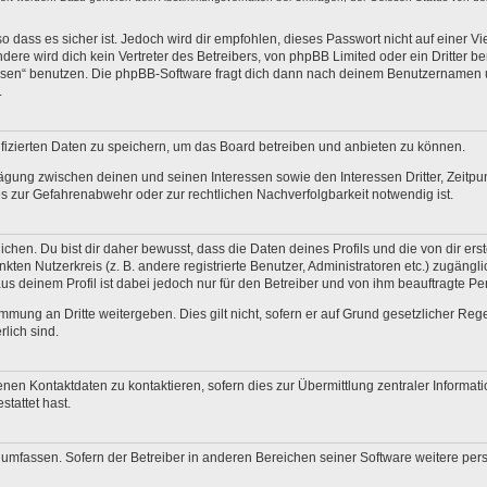
 dass es sicher ist. Jedoch wird dir empfohlen, dieses Passwort nicht auf einer V
re wird dich kein Vertreter des Betreibers, von phpBB Limited oder ein Dritter b
ssen“ benutzen. Die phpBB-Software fragt dich dann nach deinem Benutzernamen 
.
fizierten Daten zu speichern, um das Board betreiben und anbieten zu können.
ägung zwischen deinen und seinen Interessen sowie den Interessen Dritter, Zeitp
 zur Gefahrenabwehr oder zur rechtlichen Nachverfolgbarkeit notwendig ist.
en. Du bist dir daher bewusst, dass die Daten deines Profils und die von dir erstel
nkten Nutzerkreis (z. B. andere registrierte Benutzer, Administratoren etc.) zugä
us deinem Profil ist dabei jedoch nur für den Betreiber und von ihm beauftragte P
mmung an Dritte weitergeben. Dies gilt nicht, sofern er auf Grund gesetzlicher Re
rlich sind.
nen Kontaktdaten zu kontaktieren, sofern dies zur Übermittlung zentraler Informati
stattet hast.
e umfassen. Sofern der Betreiber in anderen Bereichen seiner Software weitere pe