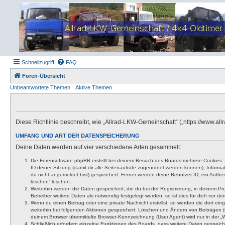
Schnellzugriff
FAQ
Foren-Übersicht
Unbeantwortete Themen
Aktive Themen
Diese Richtlinie beschreibt, wie „Allrad-LKW-Gemeinschaft“ („https://www.
UMFANG UND ART DER DATENSPEICHERUNG
Deine Daten werden auf vier verschiedene Arten gesammelt:
Die Forensoftware phpBB erstellt bei deinem Besuch des Boards mehrere Cookies. Co
ID deiner Sitzung (damit dir alle Seitenaufrufe zugeordnet werden können), Inform
du nicht angemeldet bist) gespeichert. Ferner werden deine Benutzer-ID, ein Authen
löschen“ löschen.
Weiterhin werden die Daten gespeichert, die du bei der Registrierung, in deinem P
Betreiber weitere Daten als notwendig festgelegt wurden, so ist dies für dich vor der
Wenn du einen Beitrag oder eine private Nachricht erstellst, so werden die dort ei
weiterhin bei folgenden Aktionen gespeichert: Löschen und Ändern von Beiträgen (
deinem Browser übermittelte Browser-Kennzeichnung (User Agent) wird nur in der „We
Schließlich erfordern einzelne Funktionen des Boards, dass weitere Daten gespeic