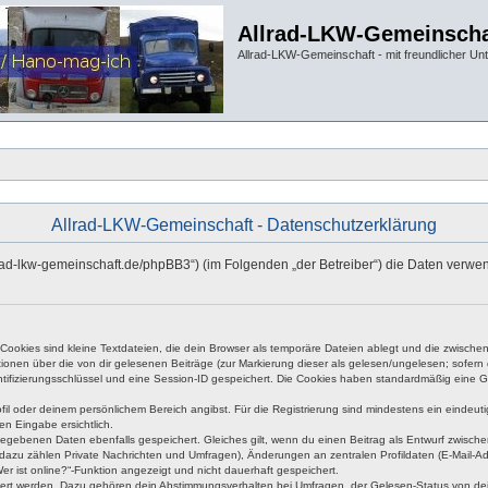
Allrad-LKW-Gemeinscha
Allrad-LKW-Gemeinschaft - mit freundlicher Un
Allrad-LKW-Gemeinschaft - Datenschutzerklärung
allrad-lkw-gemeinschaft.de/phpBB3“) (im Folgenden „der Betreiber“) die Daten ve
okies sind kleine Textdateien, die dein Browser als temporäre Dateien ablegt und die zwischen 
ationen über die von dir gelesenen Beiträge (zur Markierung dieser als gelesen/ungelesen; sofer
tifizierungsschlüssel und eine Session-ID gespeichert. Die Cookies haben standardmäßig eine Gült
rofil oder deinem persönlichem Bereich angibst. Für die Registrierung sind mindestens ein eind
en Eingabe ersichtlich.
ngegebenen Daten ebenfalls gespeichert. Gleiches gilt, wenn du einen Beitrag als Entwurf zwische
dazu zählen Private Nachrichten und Umfragen), Änderungen an zentralen Profildaten (E-Mail-A
r ist online?“-Funktion angezeigt und nicht dauerhaft gespeichert.
hert werden. Dazu gehören dein Abstimmungsverhalten bei Umfragen, der Gelesen-Status von dein