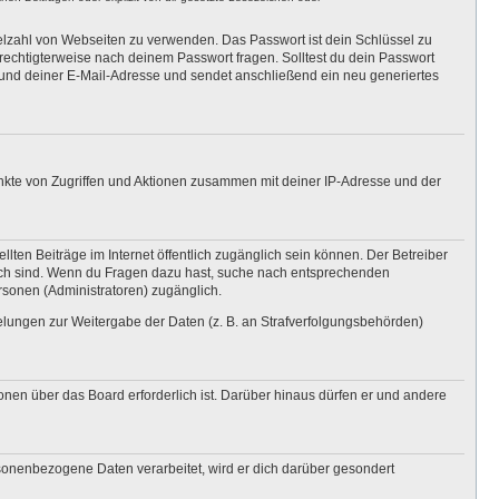
ielzahl von Webseiten zu verwenden. Das Passwort ist dein Schlüssel zu
erechtigterweise nach deinem Passwort fragen. Solltest du dein Passwort
und deiner E-Mail-Adresse und sendet anschließend ein neu generiertes
unkte von Zugriffen und Aktionen zusammen mit deiner IP-Adresse und der
lten Beiträge im Internet öffentlich zugänglich sein können. Der Betreiber
nglich sind. Wenn du Fragen dazu hast, suche nach entsprechenden
ersonen (Administratoren) zugänglich.
gelungen zur Weitergabe der Daten (z. B. an Strafverfolgungsbehörden)
onen über das Board erforderlich ist. Darüber hinaus dürfen er und andere
rsonenbezogene Daten verarbeitet, wird er dich darüber gesondert