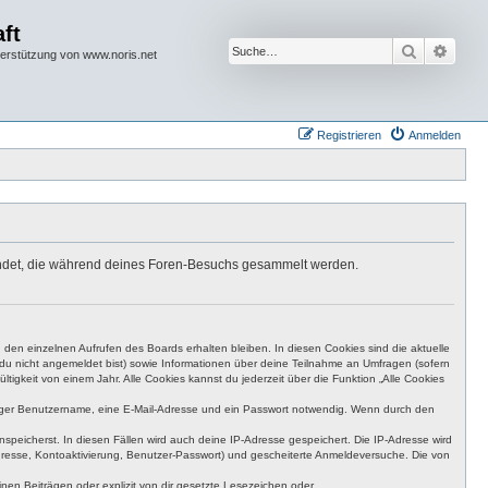
ft
Suche
Erwei
terstützung von www.noris.net
Registrieren
Anmelden
rwendet, die während deines Foren-Besuchs gesammelt werden.
den einzelnen Aufrufen des Boards erhalten bleiben. In diesen Cookies sind die aktuelle
n du nicht angemeldet bist) sowie Informationen über deine Teilnahme an Umfragen (sofern
igkeit von einem Jahr. Alle Cookies kannst du jederzeit über die Funktion „Alle Cookies
eutiger Benutzername, eine E-Mail-Adresse und ein Passwort notwendig. Wenn durch den
nspeicherst. In diesen Fällen wird auch deine IP-Adresse gespeichert. Die IP-Adresse wird
dresse, Kontoaktivierung, Benutzer-Passwort) und gescheiterte Anmeldeversuche. Die von
en Beiträgen oder explizit von dir gesetzte Lesezeichen oder