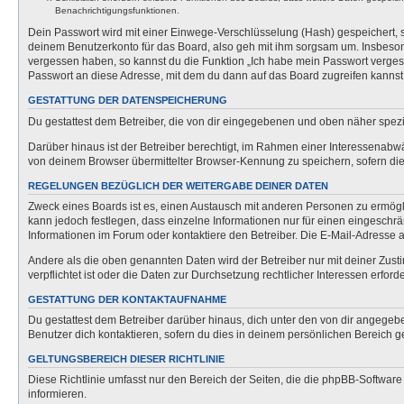
Benachrichtigungsfunktionen.
Dein Passwort wird mit einer Einwege-Verschlüsselung (Hash) gespeichert, so
deinem Benutzerkonto für das Board, also geh mit ihm sorgsam um. Insbesonde
vergessen haben, so kannst du die Funktion „Ich habe mein Passwort verge
Passwort an diese Adresse, mit dem du dann auf das Board zugreifen kannst
GESTATTUNG DER DATENSPEICHERUNG
Du gestattest dem Betreiber, die von dir eingegebenen und oben näher spezi
Darüber hinaus ist der Betreiber berechtigt, im Rahmen einer Interessenabw
von deinem Browser übermittelter Browser-Kennung zu speichern, sofern dies
REGELUNGEN BEZÜGLICH DER WEITERGABE DEINER DATEN
Zweck eines Boards ist es, einen Austausch mit anderen Personen zu ermöglich
kann jedoch festlegen, dass einzelne Informationen nur für einen eingeschrä
Informationen im Forum oder kontaktiere den Betreiber. Die E-Mail-Adresse a
Andere als die oben genannten Daten wird der Betreiber nur mit deiner Zusti
verpflichtet ist oder die Daten zur Durchsetzung rechtlicher Interessen erforde
GESTATTUNG DER KONTAKTAUFNAHME
Du gestattest dem Betreiber darüber hinaus, dich unter den von dir angegebe
Benutzer dich kontaktieren, sofern du dies in deinem persönlichen Bereich ge
GELTUNGSBEREICH DIESER RICHTLINIE
Diese Richtlinie umfasst nur den Bereich der Seiten, die die phpBB-Softwar
informieren.