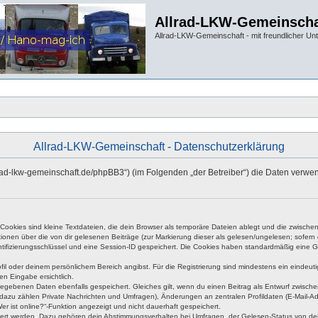
Allrad-LKW-Gemeinscha
Allrad-LKW-Gemeinschaft - mit freundlicher Un
Allrad-LKW-Gemeinschaft - Datenschutzerklärung
allrad-lkw-gemeinschaft.de/phpBB3“) (im Folgenden „der Betreiber“) die Daten ve
okies sind kleine Textdateien, die dein Browser als temporäre Dateien ablegt und die zwischen 
ationen über die von dir gelesenen Beiträge (zur Markierung dieser als gelesen/ungelesen; sofer
tifizierungsschlüssel und eine Session-ID gespeichert. Die Cookies haben standardmäßig eine Gült
rofil oder deinem persönlichem Bereich angibst. Für die Registrierung sind mindestens ein eind
en Eingabe ersichtlich.
ngegebenen Daten ebenfalls gespeichert. Gleiches gilt, wenn du einen Beitrag als Entwurf zwische
dazu zählen Private Nachrichten und Umfragen), Änderungen an zentralen Profildaten (E-Mail-A
r ist online?“-Funktion angezeigt und nicht dauerhaft gespeichert.
hert werden. Dazu gehören dein Abstimmungsverhalten bei Umfragen, der Gelesen-Status von dein