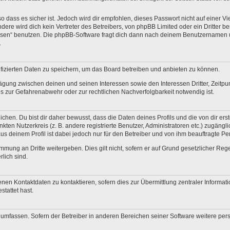
 dass es sicher ist. Jedoch wird dir empfohlen, dieses Passwort nicht auf einer V
re wird dich kein Vertreter des Betreibers, von phpBB Limited oder ein Dritter b
ssen“ benutzen. Die phpBB-Software fragt dich dann nach deinem Benutzernamen 
.
fizierten Daten zu speichern, um das Board betreiben und anbieten zu können.
ägung zwischen deinen und seinen Interessen sowie den Interessen Dritter, Zeitp
 zur Gefahrenabwehr oder zur rechtlichen Nachverfolgbarkeit notwendig ist.
en. Du bist dir daher bewusst, dass die Daten deines Profils und die von dir erstel
nkten Nutzerkreis (z. B. andere registrierte Benutzer, Administratoren etc.) zugä
us deinem Profil ist dabei jedoch nur für den Betreiber und von ihm beauftragte P
mmung an Dritte weitergeben. Dies gilt nicht, sofern er auf Grund gesetzlicher Re
rlich sind.
nen Kontaktdaten zu kontaktieren, sofern dies zur Übermittlung zentraler Informati
stattet hast.
e umfassen. Sofern der Betreiber in anderen Bereichen seiner Software weitere pe