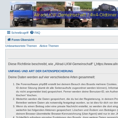
Schnellzugriff
FAQ
Foren-Übersicht
Unbeantwortete Themen
Aktive Themen
Diese Richtlinie beschreibt, wie „Allrad-LKW-Gemeinschaft“ („https://www.
UMFANG UND ART DER DATENSPEICHERUNG
Deine Daten werden auf vier verschiedene Arten gesammelt:
Die Forensoftware phpBB erstellt bei deinem Besuch des Boards mehrere Cookies. Co
ID deiner Sitzung (damit dir alle Seitenaufrufe zugeordnet werden können), Inform
du nicht angemeldet bist) gespeichert. Ferner werden deine Benutzer-ID, ein Authen
löschen“ löschen.
Weiterhin werden die Daten gespeichert, die du bei der Registrierung, in deinem P
Betreiber weitere Daten als notwendig festgelegt wurden, so ist dies für dich vor der
Wenn du einen Beitrag oder eine private Nachricht erstellst, so werden die dort ei
weiterhin bei folgenden Aktionen gespeichert: Löschen und Ändern von Beiträgen (
deinem Browser übermittelte Browser-Kennzeichnung (User Agent) wird nur in der „We
Schließlich erfordern einzelne Funktionen des Boards, dass weitere Daten gespeic