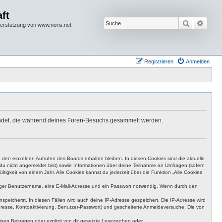
ft
Suche
Erwei
terstützung von www.noris.net
Registrieren
Anmelden
rwendet, die während deines Foren-Besuchs gesammelt werden.
den einzelnen Aufrufen des Boards erhalten bleiben. In diesen Cookies sind die aktuelle
n du nicht angemeldet bist) sowie Informationen über deine Teilnahme an Umfragen (sofern
igkeit von einem Jahr. Alle Cookies kannst du jederzeit über die Funktion „Alle Cookies
eutiger Benutzername, eine E-Mail-Adresse und ein Passwort notwendig. Wenn durch den
nspeicherst. In diesen Fällen wird auch deine IP-Adresse gespeichert. Die IP-Adresse wird
dresse, Kontoaktivierung, Benutzer-Passwort) und gescheiterte Anmeldeversuche. Die von
en Beiträgen oder explizit von dir gesetzte Lesezeichen oder