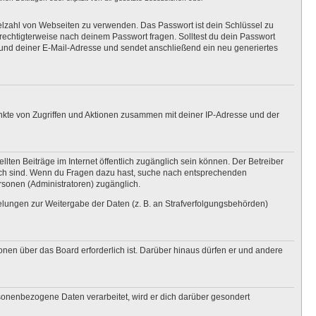
ielzahl von Webseiten zu verwenden. Das Passwort ist dein Schlüssel zu
erechtigterweise nach deinem Passwort fragen. Solltest du dein Passwort
und deiner E-Mail-Adresse und sendet anschließend ein neu generiertes
unkte von Zugriffen und Aktionen zusammen mit deiner IP-Adresse und der
lten Beiträge im Internet öffentlich zugänglich sein können. Der Betreiber
nglich sind. Wenn du Fragen dazu hast, suche nach entsprechenden
ersonen (Administratoren) zugänglich.
gelungen zur Weitergabe der Daten (z. B. an Strafverfolgungsbehörden)
onen über das Board erforderlich ist. Darüber hinaus dürfen er und andere
rsonenbezogene Daten verarbeitet, wird er dich darüber gesondert