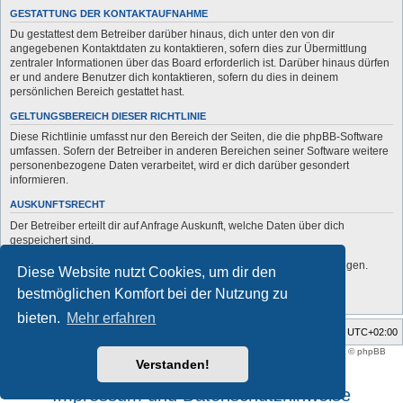
GESTATTUNG DER KONTAKTAUFNAHME
Du gestattest dem Betreiber darüber hinaus, dich unter den von dir
angegebenen Kontaktdaten zu kontaktieren, sofern dies zur Übermittlung
zentraler Informationen über das Board erforderlich ist. Darüber hinaus dürfen
er und andere Benutzer dich kontaktieren, sofern du dies in deinem
persönlichen Bereich gestattet hast.
GELTUNGSBEREICH DIESER RICHTLINIE
Diese Richtlinie umfasst nur den Bereich der Seiten, die die phpBB-Software
umfassen. Sofern der Betreiber in anderen Bereichen seiner Software weitere
personenbezogene Daten verarbeitet, wird er dich darüber gesondert
informieren.
AUSKUNFTSRECHT
Der Betreiber erteilt dir auf Anfrage Auskunft, welche Daten über dich
gespeichert sind.
Du kannst jederzeit die Löschung bzw. Sperrung deiner Daten verlangen.
Diese Website nutzt Cookies, um dir den
Kontaktiere hierzu bitte den Betreiber.
bestmöglichen Komfort bei der Nutzung zu
bieten.
Mehr erfahren
Foren-Übersicht
Alle Zeiten sind
UTC+02:00
Style developer by
support forum tricolor
,
Powered by
phpBB
® Forum Software © phpBB
Limited
Verstanden!
Deutsche Übersetzung durch
phpBB.de
Impressum und Datenschutzhinweise