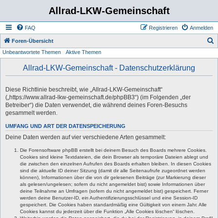
Allrad-LKW-Gemeinschaft
FAQ
Registrieren
Anmelden
S
Foren-Übersicht
Unbeantwortete Themen
Aktive Themen
u
c
Allrad-LKW-Gemeinschaft - Datenschutzerklärung
h
e
Diese Richtlinie beschreibt, wie „Allrad-LKW-Gemeinschaft“
(„https://www.allrad-lkw-gemeinschaft.de/phpBB3“) (im Folgenden „der
Betreiber“) die Daten verwendet, die während deines Foren-Besuchs
gesammelt werden.
UMFANG UND ART DER DATENSPEICHERUNG
Deine Daten werden auf vier verschiedene Arten gesammelt:
Die Forensoftware phpBB erstellt bei deinem Besuch des Boards mehrere Cookies.
Cookies sind kleine Textdateien, die dein Browser als temporäre Dateien ablegt und
die zwischen den einzelnen Aufrufen des Boards erhalten bleiben. In diesen Cookies
sind die aktuelle ID deiner Sitzung (damit dir alle Seitenaufrufe zugeordnet werden
können), Informationen über die von dir gelesenen Beiträge (zur Markierung dieser
als gelesen/ungelesen; sofern du nicht angemeldet bist) sowie Informationen über
deine Teilnahme an Umfragen (sofern du nicht angemeldet bist) gespeichert. Ferner
werden deine Benutzer-ID, ein Authentifizierungsschlüssel und eine Session-ID
gespeichert. Die Cookies haben standardmäßig eine Gültigkeit von einem Jahr. Alle
Cookies kannst du jederzeit über die Funktion „Alle Cookies löschen“ löschen.