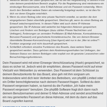
Weiterhin werden die Daten gespeichert, die du bei der Registrierung, in deinem Profil
oder deinem persönlichem Bereich angibst. Für die Registrierung sind mindestens ein
eindeutiger Benutzername, eine E-Mail-Adresse und ein Passwort notwendig. Wenn
durch den Betreiber weitere Daten als notwendig festgelegt wurden, so ist dies für
dich vor deren Eingabe ersichtlich.
Wenn du einen Beitrag oder eine private Nachricht erstellst, so werden die dort
eingegebenen Daten ebenfalls gespeichert. Gleiches gilt, wenn du einen Beitrag als
Entwurf zwischenspeicherst. In diesen Fällen wird auch deine IP-Adresse
gespeichert. Die IP-Adresse wird weiterhin bei folgenden Aktionen gespeichert:
Löschen und Ändern von Beiträgen (dazu zählen Private Nachrichten und
Umfragen), Änderungen an zentralen Profildaten (E-Mail-Adresse, Kontoaktivierung,
Benutzer-Passwort) und gescheiterte Anmeldeversuche. Die von deinem Browser
übermittelte Browser-Kennzeichnung (User Agent) wird nur in der „Wer ist online?“-
Funktion angezeigt und nicht dauerhaft gespeichert.
Schließlich erfordern einzelne Funktionen des Boards, dass weitere Daten
gespeichert werden. Dazu gehören dein Abstimmungsverhalten bei Umfragen, der
Gelesen-Status von deinen Beiträgen oder explizit von dir gesetzte Lesezeichen oder
Benachrichtigungsfunktionen.
Dein Passwort wird mit einer Einwege-Verschlüsselung (Hash) gespeichert, so
dass es sicher ist. Jedoch wird dir empfohlen, dieses Passwort nicht auf einer
Vielzahl von Webseiten zu verwenden. Das Passwort ist dein Schlüssel zu
deinem Benutzerkonto für das Board, also geh mit ihm sorgsam um.
Insbesondere wird dich kein Vertreter des Betreibers, von phpBB Limited oder
ein Dritter berechtigterweise nach deinem Passwort fragen. Solltest du dein
Passwort vergessen haben, so kannst du die Funktion „Ich habe mein
Passwort vergessen“ benutzen. Die phpBB-Software fragt dich dann nach
deinem Benutzernamen und deiner E-Mail-Adresse und sendet anschließend
ein neu generiertes Passwort an diese Adresse, mit dem du dann auf das
Board zugreifen kannst.