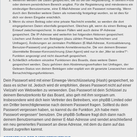
Weiterhin werden die Daten gespeichert, die du bei der Registrierung, in deinem Profil
oder deinem persönlichem Bereich angibst. Für die Registrierung sind mindestens ein
eindeutiger Benutzername, eine E-Mail-Adresse und ein Passwort notwendig. Wenn
durch den Betreiber weitere Daten als notwendig festgelegt wurden, so ist dies für
dich vor deren Eingabe ersichtlich.
Wenn du einen Beitrag oder eine private Nachricht erstellst, so werden die dort
eingegebenen Daten ebenfalls gespeichert. Gleiches gilt, wenn du einen Beitrag als
Entwurf zwischenspeicherst. In diesen Fällen wird auch deine IP-Adresse
gespeichert. Die IP-Adresse wird weiterhin bei folgenden Aktionen gespeichert:
Löschen und Ändern von Beiträgen (dazu zählen Private Nachrichten und
Umfragen), Änderungen an zentralen Profildaten (E-Mail-Adresse, Kontoaktivierung,
Benutzer-Passwort) und gescheiterte Anmeldeversuche. Die von deinem Browser
übermittelte Browser-Kennzeichnung (User Agent) wird nur in der „Wer ist online?“-
Funktion angezeigt und nicht dauerhaft gespeichert.
Schließlich erfordern einzelne Funktionen des Boards, dass weitere Daten
gespeichert werden. Dazu gehören dein Abstimmungsverhalten bei Umfragen, der
Gelesen-Status von deinen Beiträgen oder explizit von dir gesetzte Lesezeichen oder
Benachrichtigungsfunktionen.
Dein Passwort wird mit einer Einwege-Verschlüsselung (Hash) gespeichert, so
dass es sicher ist. Jedoch wird dir empfohlen, dieses Passwort nicht auf einer
Vielzahl von Webseiten zu verwenden. Das Passwort ist dein Schlüssel zu
deinem Benutzerkonto für das Board, also geh mit ihm sorgsam um.
Insbesondere wird dich kein Vertreter des Betreibers, von phpBB Limited oder
ein Dritter berechtigterweise nach deinem Passwort fragen. Solltest du dein
Passwort vergessen haben, so kannst du die Funktion „Ich habe mein
Passwort vergessen“ benutzen. Die phpBB-Software fragt dich dann nach
deinem Benutzernamen und deiner E-Mail-Adresse und sendet anschließend
ein neu generiertes Passwort an diese Adresse, mit dem du dann auf das
Board zugreifen kannst.