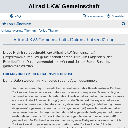
Allrad-LKW-Gemeinschaft
FAQ
Registrieren
Anmelden
S
Foren-Übersicht
Unbeantwortete Themen
Aktive Themen
u
c
Allrad-LKW-Gemeinschaft - Datenschutzerklärung
h
e
Diese Richtlinie beschreibt, wie „Allrad-LKW-Gemeinschaft“
(„https://www.allrad-lkw-gemeinschaft.de/phpBB3“) (im Folgenden „der
Betreiber“) die Daten verwendet, die während deines Foren-Besuchs
gesammelt werden.
UMFANG UND ART DER DATENSPEICHERUNG
Deine Daten werden auf vier verschiedene Arten gesammelt:
Die Forensoftware phpBB erstellt bei deinem Besuch des Boards mehrere Cookies.
Cookies sind kleine Textdateien, die dein Browser als temporäre Dateien ablegt und
die zwischen den einzelnen Aufrufen des Boards erhalten bleiben. In diesen Cookies
sind die aktuelle ID deiner Sitzung (damit dir alle Seitenaufrufe zugeordnet werden
können), Informationen über die von dir gelesenen Beiträge (zur Markierung dieser
als gelesen/ungelesen; sofern du nicht angemeldet bist) sowie Informationen über
deine Teilnahme an Umfragen (sofern du nicht angemeldet bist) gespeichert. Ferner
werden deine Benutzer-ID, ein Authentifizierungsschlüssel und eine Session-ID
gespeichert. Die Cookies haben standardmäßig eine Gültigkeit von einem Jahr. Alle
Cookies kannst du jederzeit über die Funktion „Alle Cookies löschen“ löschen.