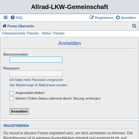
Allrad-LKW-Gemeinschaft
FAQ
Registrieren
Anmelden
S
Foren-Übersicht
Unbeantwortete Themen
Aktive Themen
u
c
Anmelden
h
Benutzername:
e
Passwort:
Ich habe mein Passwort vergessen
Die Aktivierungs-E-Mail erneut senden
Angemeldet bleiben
Meinen Online-Status während dieser Sitzung verbergen
REGISTRIEREN
Du musst in diesem Forum registriert sein, um dich anmelden zu können. Die
Registrierung ist in wenigen Augenblicken erledigt und ermöglicht dir, auf