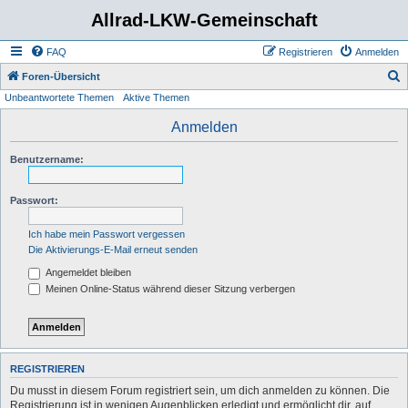
Allrad-LKW-Gemeinschaft
FAQ
Registrieren
Anmelden
S
Foren-Übersicht
Unbeantwortete Themen
Aktive Themen
u
c
Anmelden
h
Benutzername:
e
Passwort:
Ich habe mein Passwort vergessen
Die Aktivierungs-E-Mail erneut senden
Angemeldet bleiben
Meinen Online-Status während dieser Sitzung verbergen
REGISTRIEREN
Du musst in diesem Forum registriert sein, um dich anmelden zu können. Die
Registrierung ist in wenigen Augenblicken erledigt und ermöglicht dir, auf