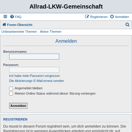
Allrad-LKW-Gemeinschaft
FAQ
Registrieren
Anmelden
S
Foren-Übersicht
Unbeantwortete Themen
Aktive Themen
u
c
Anmelden
h
Benutzername:
e
Passwort:
Ich habe mein Passwort vergessen
Die Aktivierungs-E-Mail erneut senden
Angemeldet bleiben
Meinen Online-Status während dieser Sitzung verbergen
REGISTRIEREN
Du musst in diesem Forum registriert sein, um dich anmelden zu können. Die
Registrierung ist in wenigen Augenblicken erledigt und ermöglicht dir, auf