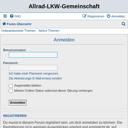
Allrad-LKW-Gemeinschaft
FAQ
Registrieren
Anmelden
S
Foren-Übersicht
Unbeantwortete Themen
Aktive Themen
u
c
Anmelden
h
Benutzername:
e
Passwort:
Ich habe mein Passwort vergessen
Die Aktivierungs-E-Mail erneut senden
Angemeldet bleiben
Meinen Online-Status während dieser Sitzung verbergen
REGISTRIEREN
Du musst in diesem Forum registriert sein, um dich anmelden zu können. Die
Registrierung ist in wenigen Augenblicken erledigt und ermöglicht dir, auf