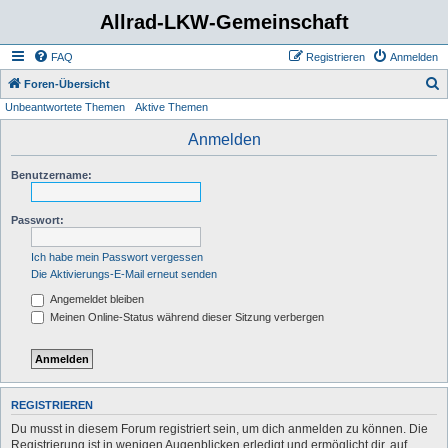
Allrad-LKW-Gemeinschaft
FAQ
Registrieren
Anmelden
S
Foren-Übersicht
Unbeantwortete Themen
Aktive Themen
u
c
Anmelden
h
Benutzername:
e
Passwort:
Ich habe mein Passwort vergessen
Die Aktivierungs-E-Mail erneut senden
Angemeldet bleiben
Meinen Online-Status während dieser Sitzung verbergen
REGISTRIEREN
Du musst in diesem Forum registriert sein, um dich anmelden zu können. Die
Registrierung ist in wenigen Augenblicken erledigt und ermöglicht dir, auf