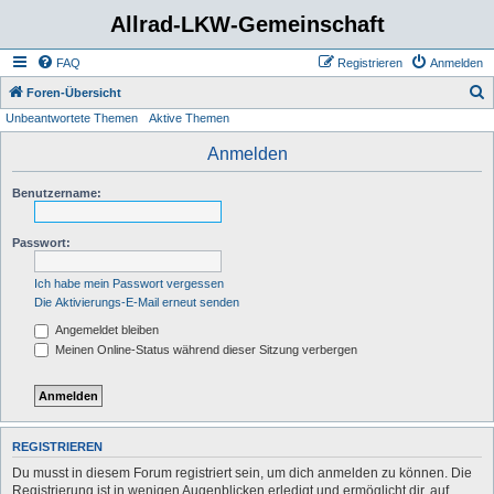
Allrad-LKW-Gemeinschaft
FAQ
Registrieren
Anmelden
S
Foren-Übersicht
Unbeantwortete Themen
Aktive Themen
u
c
Anmelden
h
Benutzername:
e
Passwort:
Ich habe mein Passwort vergessen
Die Aktivierungs-E-Mail erneut senden
Angemeldet bleiben
Meinen Online-Status während dieser Sitzung verbergen
REGISTRIEREN
Du musst in diesem Forum registriert sein, um dich anmelden zu können. Die
Registrierung ist in wenigen Augenblicken erledigt und ermöglicht dir, auf