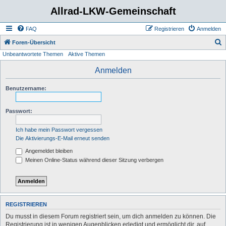
Allrad-LKW-Gemeinschaft
FAQ
Registrieren
Anmelden
S
Foren-Übersicht
Unbeantwortete Themen
Aktive Themen
u
c
Anmelden
h
Benutzername:
e
Passwort:
Ich habe mein Passwort vergessen
Die Aktivierungs-E-Mail erneut senden
Angemeldet bleiben
Meinen Online-Status während dieser Sitzung verbergen
REGISTRIEREN
Du musst in diesem Forum registriert sein, um dich anmelden zu können. Die
Registrierung ist in wenigen Augenblicken erledigt und ermöglicht dir, auf